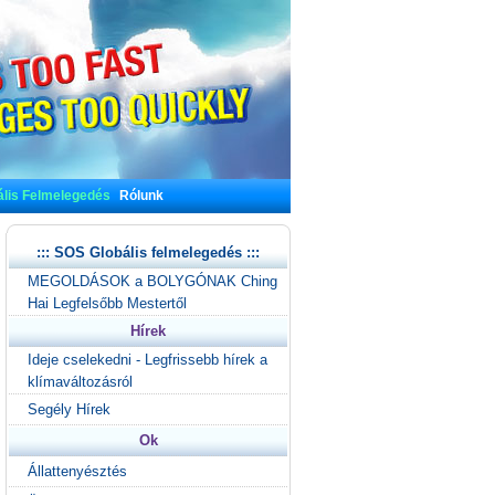
lis Felmelegedés
Rólunk
::: SOS Globális felmelegedés :::
MEGOLDÁSOK a BOLYGÓNAK Ching
Hai Legfelsőbb Mestertől
Hírek
Ideje cselekedni - Legfrissebb hírek a
klímaváltozásról
Segély Hírek
Ok
Állattenyésztés