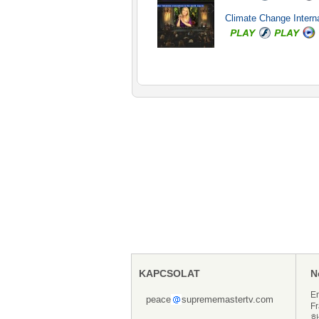
Climate Change Intern
KAPCSOLAT
N
En
peace
suprememastertv.com
Fr
한