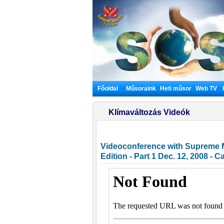
Főoldal
Műsoraink
Heti műsor
Web TV
Klímaváltozás Videók
Videoconference with Supreme M
Edition - Part 1 Dec. 12, 2008 - C