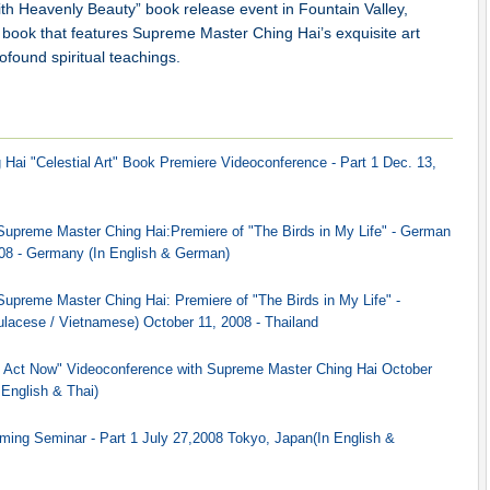
 with Heavenly Beauty” book release event in Fountain Valley,
ew book that features Supreme Master Ching Hai’s exquisite art
ofound spiritual teachings.
Hai "Celestial Art" Book Premiere Videoconference - Part 1 Dec. 13,
Supreme Master Ching Hai:Premiere of "The Birds in My Life" - German
008 - Germany (In English & German)
upreme Master Ching Hai: Premiere of "The Birds in My Life" -
ulacese / Vietnamese) October 11, 2008 - Thailand
 Act Now" Videoconference with Supreme Master Ching Hai October
 English & Thai)
ing Seminar - Part 1 July 27,2008 Tokyo, Japan(In English &