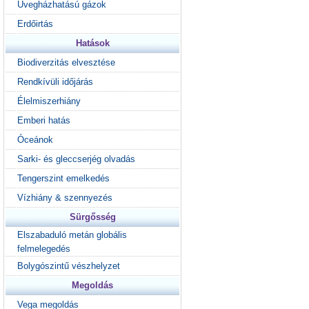
Üvegházhatású gázok
Erdőirtás
Hatások
Biodiverzitás elvesztése
Rendkívüli időjárás
Élelmiszerhiány
Emberi hatás
Óceánok
Sarki- és gleccserjég olvadás
Tengerszint emelkedés
Vízhiány & szennyezés
Sürgősség
Elszabaduló metán globális
felmelegedés
Bolygószintű vészhelyzet
Megoldás
Vega megoldás