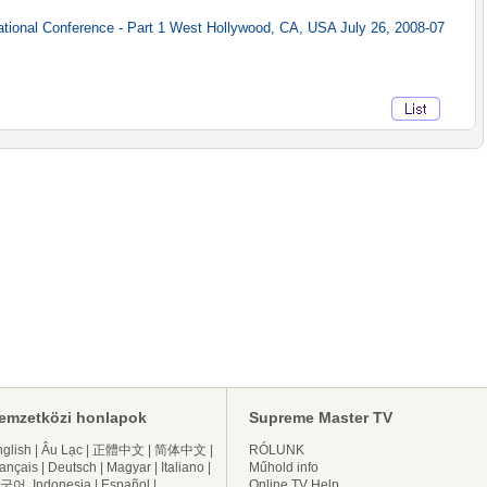
ational Conference - Part 1 West Hollywood, CA, USA July 26, 2008-07
emzetközi honlapok
Supreme Master TV
glish
|
Âu Lạc
|
正體中文
|
简体中文
|
RÓLUNK
ançais
|
Deutsch
|
Magyar
|
Italiano
|
Műhold info
국어
Indonesia
|
Español
|
Online TV Help