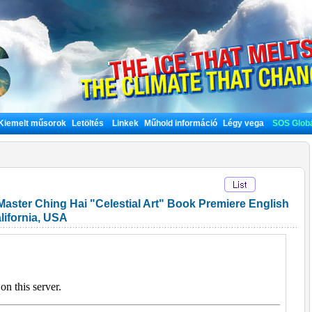
Kiemelt műsorok
Letöltés
Linkek
Műhold információ
Légy vega
SOS Globá
aster Ching Hai "Celestial Art" Book Premiere English
alifornia, USA