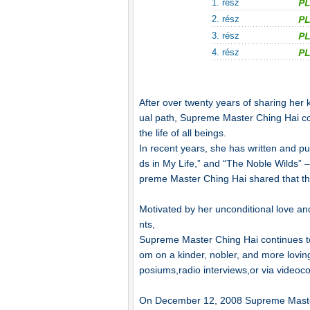
1. rész
2. rész
3. rész
4. rész
After over twenty years of sharing her 
ual path, Supreme Master Ching Hai con
the life of all beings.
In recent years, she has written and p
ds in My Life,” and “The Noble Wilds” 
preme Master Ching Hai shared that th
Motivated by her unconditional love and
nts,
Supreme Master Ching Hai continues to s
om on a kinder, nobler, and more lovin
posiums,radio interviews,or via videoco
On December 12, 2008 Supreme Master 