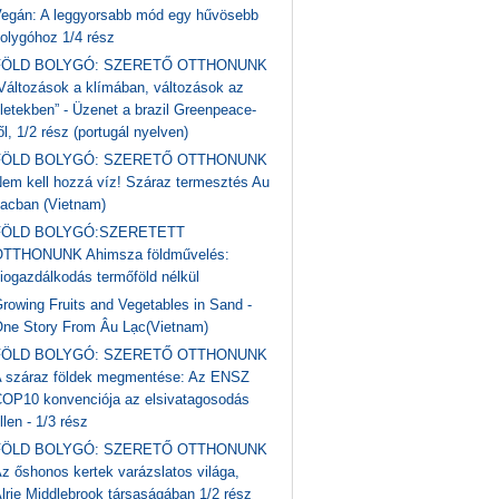
egán: A leggyorsabb mód egy hűvösebb
olygóhoz 1/4 rész
FÖLD BOLYGÓ: SZERETŐ OTTHONUNK
Változások a klímában, változások az
letekben” - Üzenet a brazil Greenpeace-
ől, 1/2 rész (portugál nyelven)
FÖLD BOLYGÓ: SZERETŐ OTTHONUNK
em kell hozzá víz! Száraz termesztés Au
acban (Vietnam)
FÖLD BOLYGÓ:SZERETETT
TTHONUNK Ahimsza földművelés:
iogazdálkodás termőföld nélkül
rowing Fruits and Vegetables in Sand -
ne Story From Âu Lạc(Vietnam)
FÖLD BOLYGÓ: SZERETŐ OTTHONUNK
 száraz földek megmentése: Az ENSZ
OP10 konvenciója az elsivatagosodás
llen - 1/3 rész
FÖLD BOLYGÓ: SZERETŐ OTTHONUNK
z őshonos kertek varázslatos világa,
lrie Middlebrook társaságában 1/2 rész