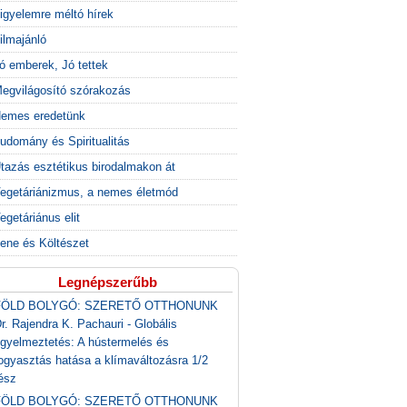
igyelemre méltó hírek
ilmajánló
ó emberek, Jó tettek
egvilágosító szórakozás
emes eredetünk
udomány és Spiritualitás
tazás esztétikus birodalmakon át
egetáriánizmus, a nemes életmód
egetáriánus elit
ene és Költészet
Legnépszerűbb
FÖLD BOLYGÓ: SZERETŐ OTTHONUNK
r. Rajendra K. Pachauri - Globális
igyelmeztetés: A hústermelés és
ogyasztás hatása a klímaváltozásra 1/2
ész
FÖLD BOLYGÓ: SZERETŐ OTTHONUNK