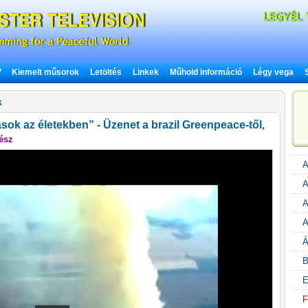
V
Kiemelt műsorok
Letöltés
Linkek
Műhold információ
Légy vega
k
sok az életekben” - Üzenet a brazil Greenpeace-től,
ész
A
A
A
A
Á
B
E
F