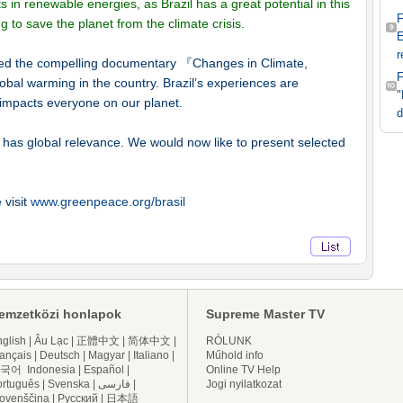
 in renewable energies, as Brazil has a great potential in this
g to save the planet from the climate crisis.
E
r
 the compelling documentary 『Changes in Climate,
obal warming in the country. Brazil’s experiences are
"
e impacts everyone on our planet.
d
 has global relevance. We would now like to present selected
 visit
www.greenpeace.org/brasil
emzetközi honlapok
Supreme Master TV
glish
|
Âu Lạc
|
正體中文
|
简体中文
|
RÓLUNK
ançais
|
Deutsch
|
Magyar
|
Italiano
|
Műhold info
국어
Indonesia
|
Español
|
Online TV Help
ortuguês
|
Svenska
|
فارسی
|
Jogi nyilatkozat
lovenščina
|
Русский
|
日本語