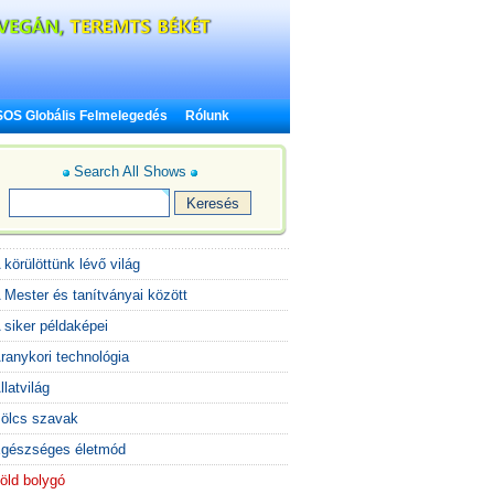
SOS Globális Felmelegedés
Rólunk
Search All Shows
 körülöttünk lévő világ
 Mester és tanítványai között
 siker példaképei
ranykori technológia
llatvilág
ölcs szavak
gészséges életmód
öld bolygó