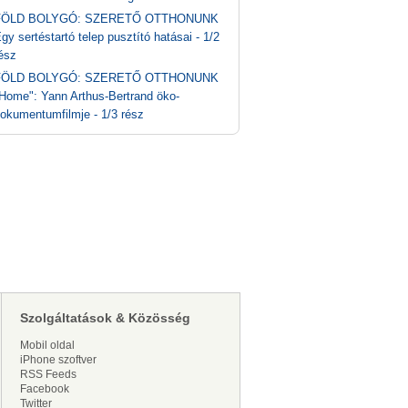
FÖLD BOLYGÓ: SZERETŐ OTTHONUNK
gy sertéstartó telep pusztító hatásai - 1/2
ész
FÖLD BOLYGÓ: SZERETŐ OTTHONUNK
Home": Yann Arthus-Bertrand öko-
okumentumfilmje - 1/3 rész
Szolgáltatások & Közösség
Mobil oldal
iPhone szoftver
RSS Feeds
Facebook
Twitter