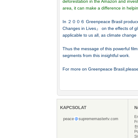
deforestation in the Amazon and invests
area, it can make a difference in helpin
In ２００６ Greenpeace Brasil produced
Changes in Lives』 on the effects of gl
applicable to us all, as climate chang
Thus the message of this powerful film
segments from this insightful work.
For more on Greenpeace Brasil,please
KAPCSOLAT
N
En
peace
suprememastertv.com
Fr
한
P
S