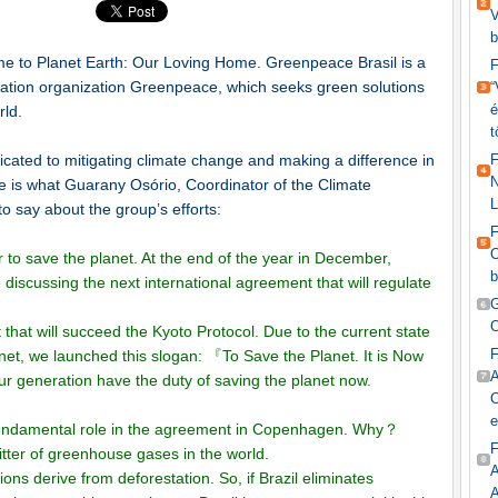
V
b
ome to Planet Earth: Our Loving Home. Greenpeace Brasil is a
rvation organization Greenpeace, which seeks green solutions
“
é
rld.
t
ated to mitigating climate change and making a difference in
N
re is what Guarany Osório, Coordinator of the Climate
L
 say about the group’s efforts:
O
ar to save the planet. At the end of the year in December,
b
e discussing the next international agreement that will regulate
G
O
t that will succeed the Kyoto Protocol. Due to the current state
planet, we launched this slogan: 『To Save the Planet. It is Now
A
 generation have the duty of saving the planet now.
C
e
 fundamental role in the agreement in Copenhagen. Why？
itter of greenhouse gases in the world.
A
ons derive from deforestation. So, if Brazil eliminates
A