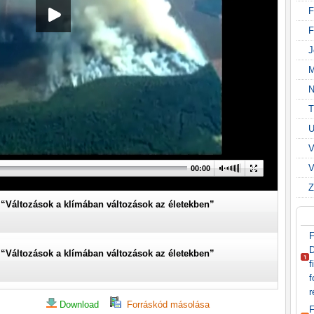
F
F
J
M
N
T
U
V
V
00:00
Z
- “Változások a klímában változások az életekben”
D
- “Változások a klímában változások az életekben”
f
f
r
Download
Forráskód másolása