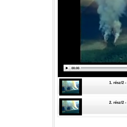
00:00
1. rész/2 
2. rész/2 