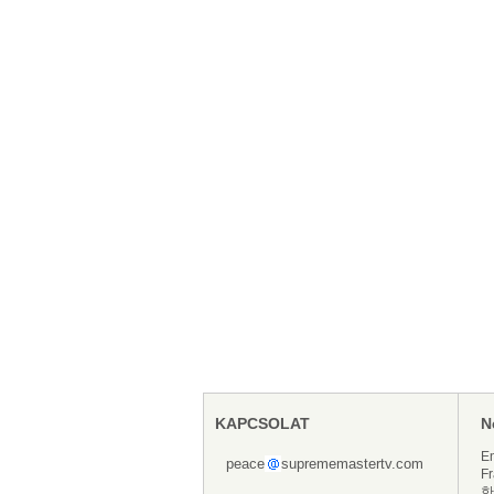
KAPCSOLAT
N
En
peace
suprememastertv.com
Fr
한