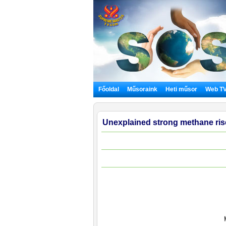
Főoldal
Műsoraink
Heti műsor
Web T
Unexplained strong methane ris