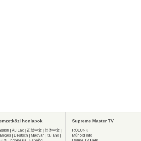
emzetközi honlapok
Supreme Master TV
glish
|
Âu Lạc
|
正體中文
|
简体中文
|
RÓLUNK
ançais
|
Deutsch
|
Magyar
|
Italiano
|
Műhold info
국어
Indonesia
|
Español
|
Online TV Help