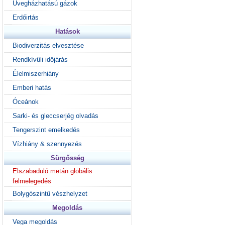
Üvegházhatású gázok
Erdőirtás
Hatások
Biodiverzitás elvesztése
Rendkívüli időjárás
Élelmiszerhiány
Emberi hatás
Óceánok
Sarki- és gleccserjég olvadás
Tengerszint emelkedés
Vízhiány & szennyezés
Sürgősség
Elszabaduló metán globális
felmelegedés
Bolygószintű vészhelyzet
Megoldás
Vega megoldás