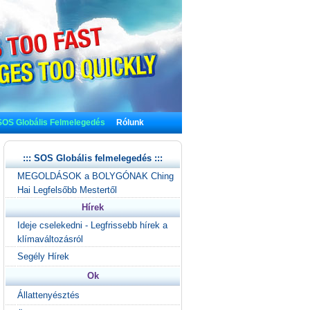
SOS Globális Felmelegedés
Rólunk
::: SOS Globális felmelegedés :::
MEGOLDÁSOK a BOLYGÓNAK Ching
Hai Legfelsőbb Mestertől
Hírek
Ideje cselekedni - Legfrissebb hírek a
klímaváltozásról
Segély Hírek
Ok
Állattenyésztés