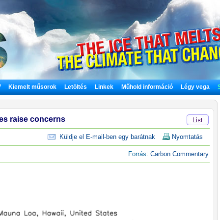
V
Kiemelt műsorok
Letöltés
Linkek
Műhold információ
Légy vega
es raise concerns
Küldje el E-mail-ben egy barátnak
Nyomtatás
Forrás:
Carbon Commentary