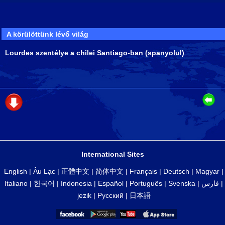
A körülöttünk lévő világ
Lourdes szentélye a chilei Santiago-ban (spanyolul)
International Sites
English
|
Âu Lạc
|
正體中文
|
简体中文
|
Français
|
Deutsch
|
Magyar
|
Italiano
|
한국어
|
Indonesia
|
Español
|
Português
|
Svenska
|
فارس
|
jezik
|
Русский
|
日本語