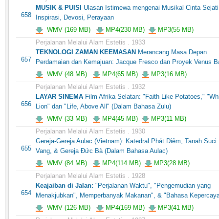
MUSIK & PUISI
Ulasan Istimewa mengenai Musikal Cinta Sejati
658
Inspirasi, Devosi, Perayaan
WMV (169 MB)
MP4(230 MB)
MP3(55 MB)
Perjalanan Melalui Alam Estetis . 1933
TEKNOLOGI ZAMAN KEEMASAN
Merancang Masa Depan
657
Perdamaian dan Kemajuan: Jacque Fresco dan Proyek Venus B
WMV (48 MB)
MP4(65 MB)
MP3(16 MB)
Perjalanan Melalui Alam Estetis . 1932
LAYAR SINEMA
Film Afrika Selatan: "Faith Like Potatoes," "Wh
656
Lion" dan "Life, Above All" (Dalam Bahasa Zulu)
WMV (33 MB)
MP4(45 MB)
MP3(11 MB)
Perjalanan Melalui Alam Estetis . 1930
Gereja-Gereja Aulac (Vietnam): Katedral Phát Diệm, Tanah Suci
655
Vang, & Gereja Đức Bà (Dalam Bahasa Aulac)
WMV (84 MB)
MP4(114 MB)
MP3(28 MB)
Perjalanan Melalui Alam Estetis . 1928
Keajaiban di Jalan:
"Perjalanan Waktu", "Pengemudian yang
654
Menakjubkan", Memperbanyak Makanan", & "Bahasa Kepercay
WMV (126 MB)
MP4(169 MB)
MP3(41 MB)