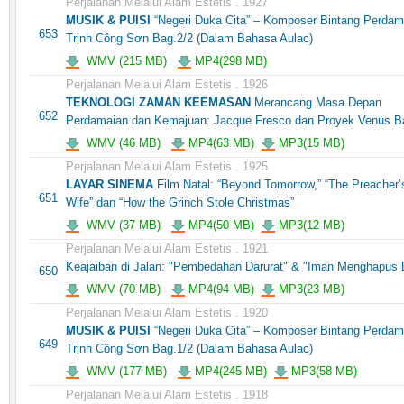
Perjalanan Melalui Alam Estetis . 1927
MUSIK & PUISI
“Negeri Duka Cita” – Komposer Bintang Perdam
653
Trịnh Công Sơn Bag.2/2 (Dalam Bahasa Aulac)
WMV (215 MB)
MP4(298 MB)
Perjalanan Melalui Alam Estetis . 1926
TEKNOLOGI ZAMAN KEEMASAN
Merancang Masa Depan
652
Perdamaian dan Kemajuan: Jacque Fresco dan Proyek Venus B
WMV (46 MB)
MP4(63 MB)
MP3(15 MB)
Perjalanan Melalui Alam Estetis . 1925
LAYAR SINEMA
Film Natal: “Beyond Tomorrow,” “The Preacher’
651
Wife” dan “How the Grinch Stole Christmas”
WMV (37 MB)
MP4(50 MB)
MP3(12 MB)
Perjalanan Melalui Alam Estetis . 1921
Keajaiban di Jalan: "Pembedahan Darurat" & "Iman Menghapus 
650
WMV (70 MB)
MP4(94 MB)
MP3(23 MB)
Perjalanan Melalui Alam Estetis . 1920
MUSIK & PUISI
“Negeri Duka Cita” – Komposer Bintang Perdam
649
Trịnh Công Sơn Bag.1/2 (Dalam Bahasa Aulac)
WMV (177 MB)
MP4(245 MB)
MP3(58 MB)
Perjalanan Melalui Alam Estetis . 1918