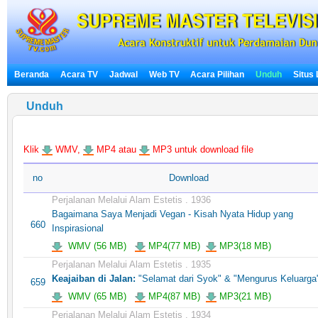
Beranda
Acara TV
Jadwal
Web TV
Acara Pilihan
Unduh
Situs
Unduh
Klik
WMV,
MP4 atau
MP3 untuk download file
no
Download
Perjalanan Melalui Alam Estetis . 1936
Bagaimana Saya Menjadi Vegan - Kisah Nyata Hidup yang
660
Inspirasional
WMV (56 MB)
MP4(77 MB)
MP3(18 MB)
Perjalanan Melalui Alam Estetis . 1935
Keajaiban di Jalan:
"Selamat dari Syok" & "Mengurus Keluarga
659
WMV (65 MB)
MP4(87 MB)
MP3(21 MB)
Perjalanan Melalui Alam Estetis . 1934