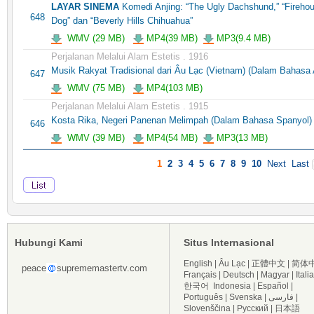
LAYAR SINEMA
Komedi Anjing: “The Ugly Dachshund,” “Fireho
648
Dog” dan “Beverly Hills Chihuahua”
WMV (29 MB)
MP4(39 MB)
MP3(9.4 MB)
Perjalanan Melalui Alam Estetis . 1916
Musik Rakyat Tradisional dari Âu Lạc (Vietnam) (Dalam Bahasa 
647
WMV (75 MB)
MP4(103 MB)
Perjalanan Melalui Alam Estetis . 1915
Kosta Rika, Negeri Panenan Melimpah (Dalam Bahasa Spanyol)
646
WMV (39 MB)
MP4(54 MB)
MP3(13 MB)
1
2
3
4
5
6
7
8
9
10
Next
Last
Hubungi Kami
Situs Internasional
English
|
Âu Lạc
|
正體中文
|
简体
peace
suprememastertv.com
Français
|
Deutsch
|
Magyar
|
Itali
한국어
Indonesia
|
Español
|
Português
|
Svenska
|
فارسی
|
Slovenščina
|
Русский
|
日本語