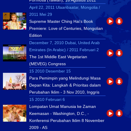
Formosa (Taiwan), 16 Agustus 2011
April 22, 2011 Ulaanbaatar, Mongolia /
2011 Mei 29
Supreme Master Ching Hai's Book
Premiere: Love of Centuries, Mongolian
Edition
December 7, 2010 Dubai, United Arab
Emirates (In Arabic) / 2011 Februari 2
The 1st Middle East Vegetarian
(MEVEG) Congress
15 2010 Desember 15
Para Pemimpin yang Melindungi Masa
Depan Kita: Langkah & Prioritas dalam
Perubahan Iklim - 3 Nov 2010, Inggris
15 2010 Februari 6
Lompatan Umat Manusia ke Zaman
Keemasan - Washington, D.C., -
Konferensi Perubahan Iklim 8 November
2009 - AS