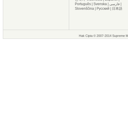
Português
|
Svenska
|
فارسی
|
Slovenščina
|
Русский
|
日本語
Hak Cipta © 2007-2014 Supreme Ma