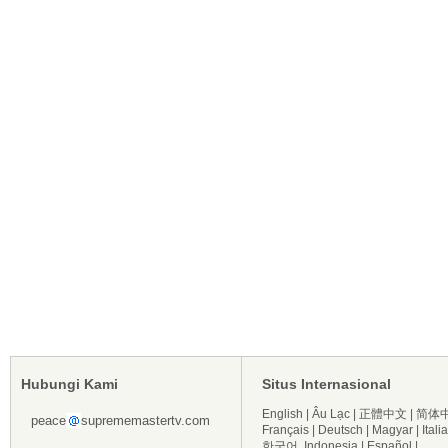
Hubungi Kami
Situs Internasional
English
|
Âu Lạc
|
正體中文
|
简体
peace
suprememastertv.com
Français
|
Deutsch
|
Magyar
|
Itali
한국어
Indonesia
|
Español
|