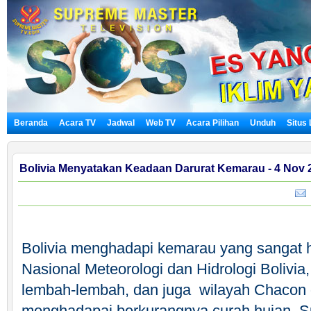
Beranda
Acara TV
Jadwal
Web TV
Acara Pilihan
Unduh
Situs
Bolivia Menyatakan Keadaan Darurat Kemarau - 4 Nov 
K
Bolivia menghadapi kemarau yang sangat 
Nasional Meteorologi dan Hidrologi Bolivia,
lembah-lembah, dan juga
wilayah Chacon
menghadapai berkurangnya curah hujan. S