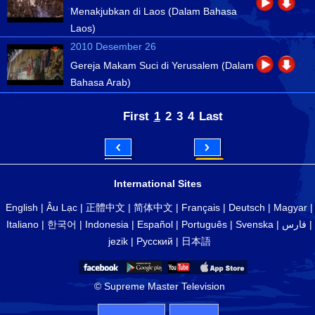
Menakjubkan di Laos (Dalam Bahasa
Laos)
2010 Desember 26
Gereja Makam Suci di Yerusalem (Dalam
Bahasa Arab)
First
1
2
3
4
Last
International Sites
English
|
Âu Lạc
|
正體中文
|
简体中文
|
Français
|
Deutsch
|
Magyar
|
Italiano
|
한국어
|
Indonesia
|
Español
|
Português
|
Svenska
|
فارس
|
jezik
|
Русский
|
日本語
© Supreme Master Television