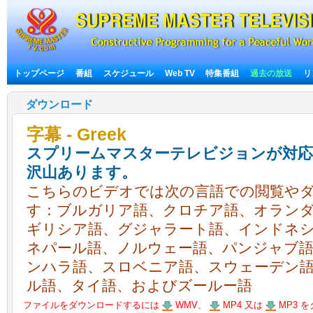
トップページ
番組
スケジュール
Web TV
特集番組
過去の放送
リ
ダウンロード
字幕 - Greek
スプリームマスターテレビジョンが対応
沢山あります。
こちらのビデオでは次の言語での閲覧や
す：ブルガリア語、クロチア語、オラン
ギリシア語、グジャラート語、インドネ
ネパール語、ノルウェー語、パンジャブ
ンハラ語、スロベニア語、スウェーデン
ル語、タイ語、およびズールー語
ファイルをダウンロードするには
WMV、
MP4 又は
MP3 