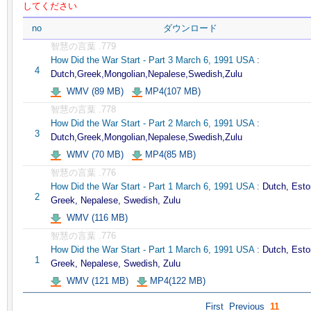
してください
no
ダウンロード
智慧の言葉 .779
How Did the War Start - Part 3 March 6, 1991 USA :
4
Dutch,Greek,Mongolian,Nepalese,Swedish,Zulu
WMV (89 MB)
MP4(107 MB)
智慧の言葉 .778
How Did the War Start - Part 2 March 6, 1991 USA :
3
Dutch,Greek,Mongolian,Nepalese,Swedish,Zulu
WMV (70 MB)
MP4(85 MB)
智慧の言葉 .776
How Did the War Start - Part 1 March 6, 1991 USA :
Dutch, Esto
2
Greek, Nepalese, Swedish, Zulu
WMV (116 MB)
智慧の言葉 .776
How Did the War Start - Part 1 March 6, 1991 USA :
Dutch, Esto
1
Greek, Nepalese, Swedish, Zulu
WMV (121 MB)
MP4(122 MB)
First
Previous
11