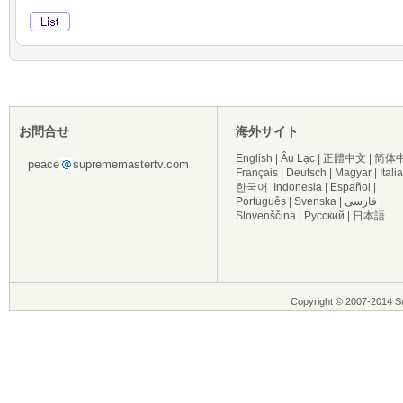
お問合せ
海外サイト
English
|
Âu Lạc
|
正體中文
|
简体
peace
suprememastertv.com
Français
|
Deutsch
|
Magyar
|
Itali
한국어
Indonesia
|
Español
|
Português
|
Svenska
|
فارسی
|
Slovenščina
|
Русский
|
日本語
Copyright © 2007-2014 Su