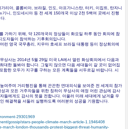
가리아, 콜롬비아, 브라질, 인도, 아프가니스탄, 터키, 이집트, 탄자니
아뉴기니, 인도네시아 등 전 세계 150개국 이상 2천 5백여 곳에서 진행
다.
 가하기 위해, 약 120개국의 정상들이 화요일 하루 동안 회의에 참
 지도자들이 참석하는 기후회의입니다.
머런 영국 국무총리, 지우마 호세프 브라질 대통령 등이 정상회의에
상사는 2014년 5월 29일 미국 LA에서 열린 화상회의에서 다음과
 최대한 돌봐야 합니다. 그렇지 않으면 다음 세대들이 갈 곳이 없어집
를 포함한 모두가 지구를 구하는 모든 계획들을 서두르길 바랍니다. 시
 높여주며 거리행진을 통해 끈끈한 연대의식을 보여준 전 세계의 참가
행성과 모든 거주자들을 위한 칭하이 무상사의 애정 어린 관심에 감사
자들에게도 감사의 뜻을 전합니다. 아울러 미래 세대에게 남겨줄 우
적인 해결책을 서둘러 실행하도록 여러분의 성공을 기원합니다.
vironment-29301969
ment/gossip/stars-people-climate-march-article-1.1946408
te-march-london-thousands-protest-biggest-threat-humanity-