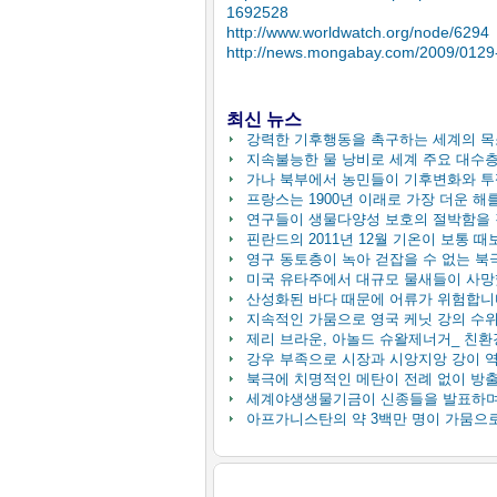
1692528
http://www.worldwatch.org/node/6294
http://news.mongabay.com/2009/0129-
최신 뉴스
강력한 기후행동을 촉구하는 세계의 
지속불능한 물 낭비로 세계 주요 대수층이
가나 북부에서 농민들이 기후변화와 투쟁
프랑스는 1900년 이래로 가장 더운 해를
연구들이 생물다양성 보호의 절박함을 강조
핀란드의 2011년 12월 기온이 보통 때보
영구 동토층이 녹아 걷잡을 수 없는 북극
미국 유타주에서 대규모 물새들이 사망했습
산성화된 바다 때문에 어류가 위험합니다 
지속적인 가뭄으로 영국 케닛 강의 수위가
제리 브라운, 아놀드 슈왈제너거_ 친환경
강우 부족으로 시장과 시앙지앙 강이 역사
북극에 치명적인 메탄이 전례 없이 방출됩
세계야생생물기금이 신종들을 발표하며 보
아프가니스탄의 약 3백만 명이 가뭄으로 