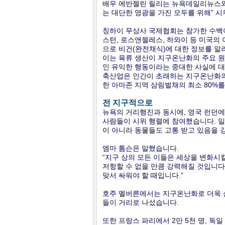
배우 에반젤린 릴리는 뉴욕데일리뉴스와의
는 대단한 영광을 가진 모두를 위해” 
칭하이 무상사 국제협회는 참가한 수백여
스턴, 로스앤젤레스, 하와이 등 미국의
으로 비건(완전채식)에 대한 정보를 알려
이는 육류 생산이 지구온난화의 주요 
인 유익한 행동이라는 중대한 사실에 
축산업은 인간이 초래하는 지구온난화의 
한 아마존 지역 삼림벌채의 최소 80%
전 지구적으로
뉴욕의 거리행진과 동시에, 영국 런던에
사람들이 시위 행렬에 참여했습니다. 
이 아니라 동물들도 고통 받고 있음을 
엠마 톰슨은 말했습니다.
“지구 상의 모든 이들은 세상을 변화시킬
저항할 수 없을 만큼 강력해질 것입니다
맞서 싸워야 할 때입니다.”
호주 멜버른에서는 지구온난화로 더욱 심
들이 거리로 나섰습니다.
또한 프랑스 파리에서 2만 5천 명, 독