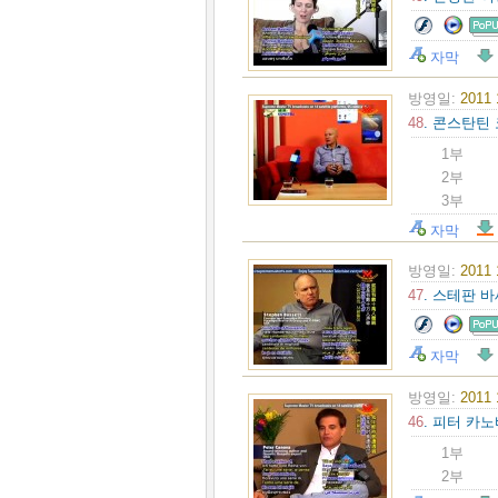
자막
방영일:
2011
48
. 콘스탄틴
1부
2부
3부
자막
방영일:
2011
47
. 스테판 
자막
방영일:
2011
46
. 피터 카
1부
2부