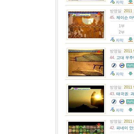
자막
방영일:
2011
45
. 제이슨 마
1부
2부
자막
방영일:
2011
44
. 고대 우
자막
방영일:
2011
43
. 태극권:
자막
방영일:
2011
42
. 파네이 안