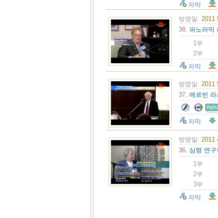
자막
방영일:
2011
38
. 파노라믹
1부
2부
자막
방영일:
2011
37
. 에르빈 
자막
방영일:
2011
36
. 심령 연
1부
2부
3부
자막