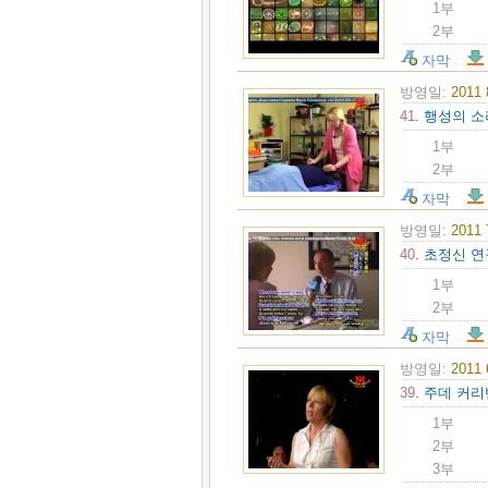
1부
2부
자막
방영일:
2011
41
. 행성의 소
1부
2부
자막
방영일:
2011
40
. 초정신 연
1부
2부
자막
방영일:
2011
39
. 주데 커리
1부
2부
3부