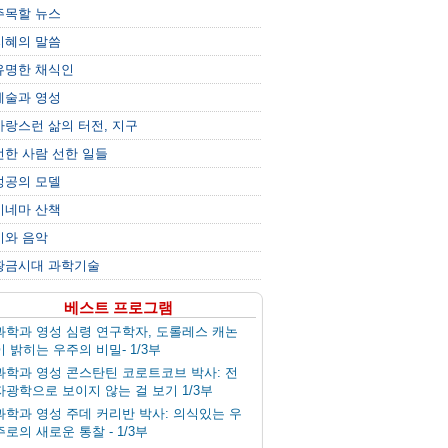
주목할 뉴스
지혜의 말씀
유명한 채식인
예술과 영성
사랑스런 삶의 터전, 지구
선한 사람 선한 일들
성공의 모델
시네마 산책
시와 음악
황금시대 과학기술
베스트 프로그램
과학과 영성 심령 연구학자, 도롤레스 캐논
이 밝히는 우주의 비밀- 1/3부
과학과 영성 콘스탄틴 코로트코브 박사: 전
자광학으로 보이지 않는 걸 보기 1/3부
과학과 영성 주데 커리반 박사: 의식있는 우
주로의 새로운 통찰 - 1/3부