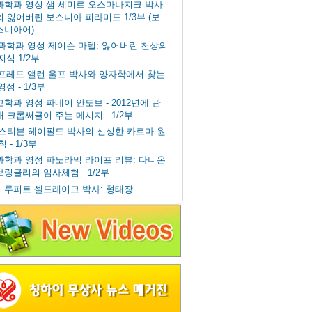
과학과 영성 샘 세미르 오스마나지크 박사
의 잃어버린 보스니아 피라미드 1/3부 (보
스니아어)
과학과 영성 제이슨 마텔: 잃어버린 천상의
지식 1/2부
프레드 앨런 울프 박사와 양자학에서 찾는
영성 - 1/3부
고학과 영성 파네이 안도브 - 2012년에 관
해 크롭써클이 주는 메시지 - 1/2부
스티븐 헤이필드 박사의 신성한 카르마 원
칙 - 1/3부
과학과 영성 파노라믹 라이프 리뷰: 다니온
브링클리의 임사체험 - 1/2부
루퍼트 셀드레이크 박사: 형태장