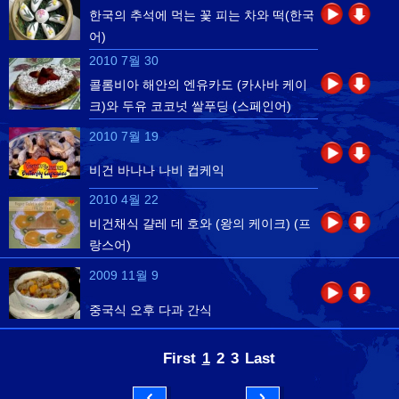
한국의 추석에 먹는 꽃 피는 차와 떡(한국
어)
2010 7월 30
콜롬비아 해안의 엔유카도 (카사바 케이
크)와 두유 코코넛 쌀푸딩 (스페인어)
2010 7월 19
비건 바나나 나비 컵케익
2010 4월 22
비건채식 걀레 데 호와 (왕의 케이크) (프
랑스어)
2009 11월 9
중국식 오후 다과 간식
First
1
2
3
Last