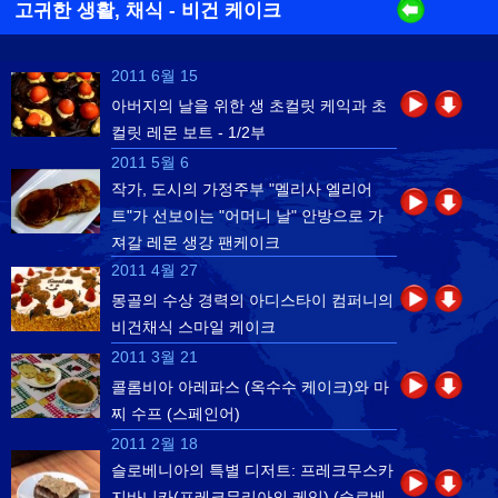
고귀한 생활, 채식
- 비건 케이크
2011 6월 15
아버지의 날을 위한 생 초컬릿 케익과 초
컬릿 레몬 보트 - 1/2부
2011 5월 6
작가, 도시의 가정주부 "멜리사 엘리어
트"가 선보이는 "어머니 날" 안방으로 가
져갈 레몬 생강 팬케이크
2011 4월 27
몽골의 수상 경력의 아디스타이 컴퍼니의
비건채식 스마일 케이크
2011 3월 21
콜롬비아 아레파스 (옥수수 케이크)와 마
찌 수프 (스페인어)
2011 2월 18
슬로베니아의 특별 디저트: 프레크무스카
지바니카(프레크무리아의 케익) (슬로베