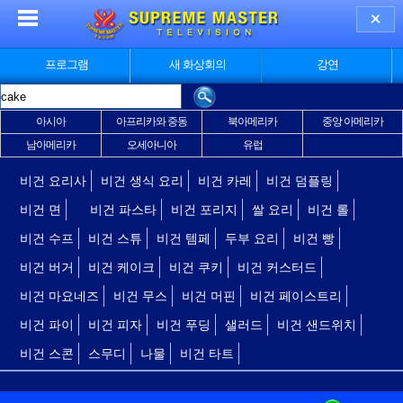
프로그램
새 화상회의
강연
아시아
아프리카와 중동
북아메리카
중앙 아메리카
남아메리카
오세아니아
유럽
비건 요리사
비건 생식 요리
비건 카레
비건 덤플링
비건 면
비건 파스타
비건 포리지
쌀 요리
비건 롤
비건 수프
비건 스튜
비건 템페
두부 요리
비건 빵
비건 버거
비건 케이크
비건 쿠키
비건 커스터드
비건 마요네즈
비건 무스
비건 머핀
비건 페이스트리
비건 파이
비건 피자
비건 푸딩
샐러드
비건 샌드위치
비건 스콘
스무디
나물
비건 타트