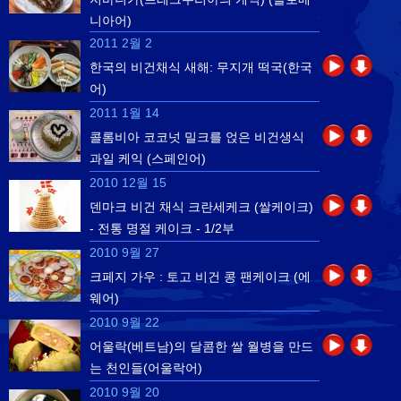
니아어)
2011 2월 2
한국의 비건채식 새해: 무지개 떡국(한국
어)
2011 1월 14
콜롬비아 코코넛 밀크를 얹은 비건생식
과일 케익 (스페인어)
2010 12월 15
덴마크 비건 채식 크란세케크 (쌀케이크)
- 전통 명절 케이크 - 1/2부
2010 9월 27
크페지 가우 : 토고 비건 콩 팬케이크 (에
웨어)
2010 9월 22
어울락(베트남)의 달콤한 쌀 월병을 만드
는 천인들(어울락어)
2010 9월 20