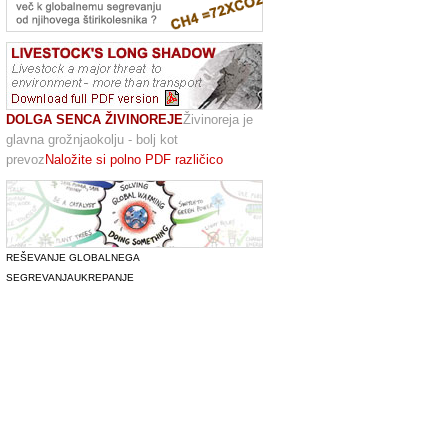
DOLGA SENCA ŽIVINOREJE
Živinoreja je
glavna grožnjaokolju - bolj kot
prevoz
Naložite si polno PDF različico
REŠEVANJE GLOBALNEGA
SEGREVANJA
UKREPANJE