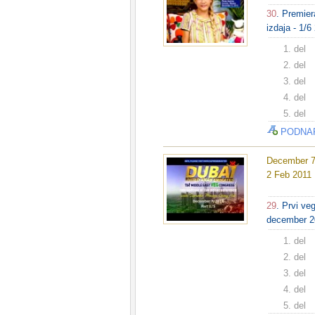
30
. Premier
izdaja - 1/6
1. del
2. del
3. del
4. del
5. del
PODNA
December 7,
2 Feb 2011
29
. Prvi ve
december 20
1. del
2. del
3. del
4. del
5. del