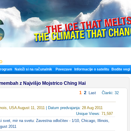
LO
program
Naloži si na računalnik
Povezave
Informacije o satelitu
Bodite vegi
embah z Najvišjo Mojstrico Ching Hai
1
2
Last
Članki: 32
linois, USA August 11, 2011
| Datum predvajanja:
28 Aug 2011
Unique Views:
71,597
i svet, mir na svetu: Zavestna odločitev - 1/10, Chicago, Illinois,
gust 2011