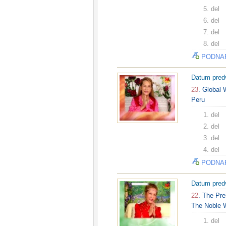
5. del
6. del
7. del
8. del
PODNA
Datum pred
23
. Global 
Peru
1. del
2. del
3. del
4. del
PODNA
Datum pred
22
. The Pr
The Noble W
1. del