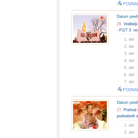
PODNA
Datum pred
28
. Voditel
- P1/7 3. n
1. del
2. del
3. del
4. del
5. del
6. del
7. del
PODNA
Datum pred
27
. Prehod 
podnebnih 
1. del
2. del