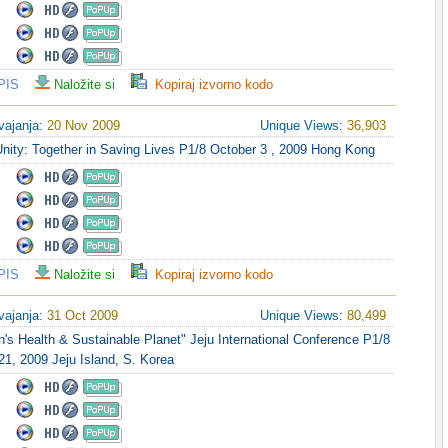
PIS
Naložite si
Kopiraj izvorno kodo
vajanja:
20 Nov 2009
Unique Views:
36,903
Unity: Together in Saving Lives P1/8 October 3 , 2009 Hong Kong
PIS
Naložite si
Kopiraj izvorno kodo
vajanja:
31 Oct 2009
Unique Views:
80,499
en's Health & Sustainable Planet" Jeju International Conference P1/8
1, 2009 Jeju Island, S. Korea