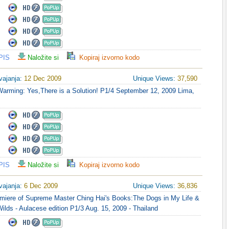
PIS
Naložite si
Kopiraj izvorno kodo
vajanja:
12 Dec 2009
Unique Views:
37,590
Warming: Yes,There is a Solution! P1/4 September 12, 2009 Lima,
PIS
Naložite si
Kopiraj izvorno kodo
vajanja:
6 Dec 2009
Unique Views:
36,836
emiere of Supreme Master Ching Hai's Books:The Dogs in My Life &
ilds - Aulacese edition P1/3 Aug. 15, 2009 - Thailand