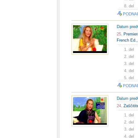
8. del
PODNA
Datum pred
25
. Premier
French Ed.,
1. del
2. del
3. del
4. del
5. del
PODNA
Datum pred
24
. Zaščiti
1. del
2. del
3. del
4. del