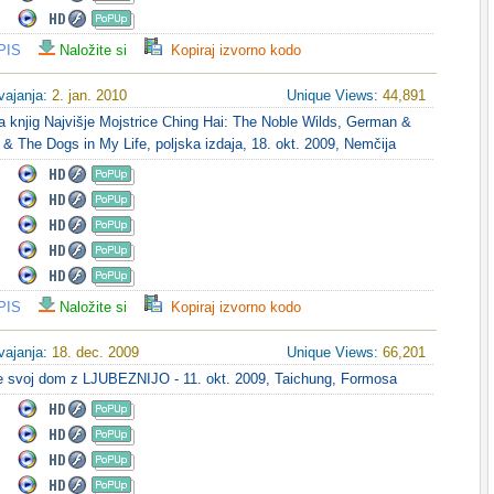
PIS
Naložite si
Kopiraj izvorno kodo
vajanja:
2. jan. 2010
Unique Views:
44,891
a knjig Najvišje Mojstrice Ching Hai: The Noble Wilds, German &
 & The Dogs in My Life, poljska izdaja, 18. okt. 2009, Nemčija
PIS
Naložite si
Kopiraj izvorno kodo
vajanja:
18. dec. 2009
Unique Views:
66,201
te svoj dom z LJUBEZNIJO - 11. okt. 2009, Taichung, Formosa