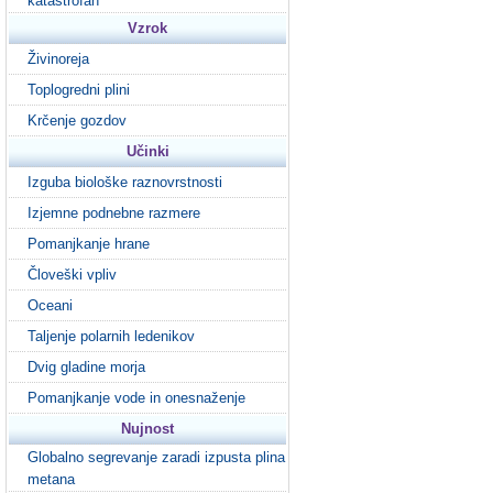
katastrofah
Vzrok
Živinoreja
Toplogredni plini
Krčenje gozdov
Učinki
Izguba biološke raznovrstnosti
Izjemne podnebne razmere
Pomanjkanje hrane
Človeški vpliv
Oceani
Taljenje polarnih ledenikov
Dvig gladine morja
Pomanjkanje vode in onesnaženje
Nujnost
Globalno segrevanje zaradi izpusta plina
metana