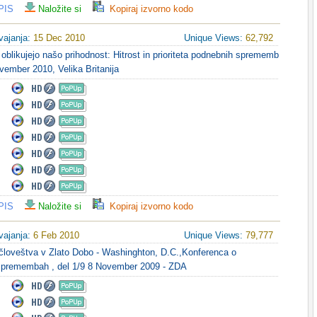
PIS
Naložite si
Kopiraj izvorno kodo
vajanja:
15 Dec 2010
Unique Views:
62,792
ji oblikujejo našo prihodnost: Hitrost in prioriteta podnebnih sprememb
ovember 2010, Velika Britanija
PIS
Naložite si
Kopiraj izvorno kodo
vajanja:
6 Feb 2010
Unique Views:
79,777
človeštva v Zlato Dobo - Washinghton, D.C.,Konferenca o
spremembah , del 1/9 8 November 2009 - ZDA