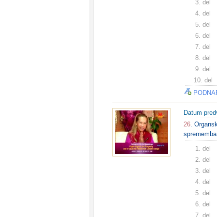
3. del
4. del
5. del
6. del
7. del
8. del
9. del
10. del
PODNA
Datum pred
26
. Organsk
spremembami
1. del
2. del
3. del
4. del
5. del
6. del
7. del