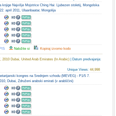
a knjige Najvišje Mojstrice Ching Hai: Ljubezen stoletij, Mongolska
 22. april 2011, Ulaanbaatar, Mongolija
PIS
Naložite si
Kopiraj izvorno kodo
 2010 Dubai, United Arab Emirates (In Arabic)
| Datum predvajanja:
Unique Views:
44,998
getarijanski kongres na Srednjem vzhodu (MEVEG) - P1/5 7.
10, Dubai, Združeni arabski emirati (v arabščini)