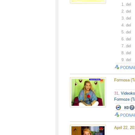
1. del
2. del
3. del
4. del
5. del
6. del
7. del
8. del
9. del
PODNA
Formosa (Ta
31
. Videoko
Formoze (Ta
PODNA
April 22, 2