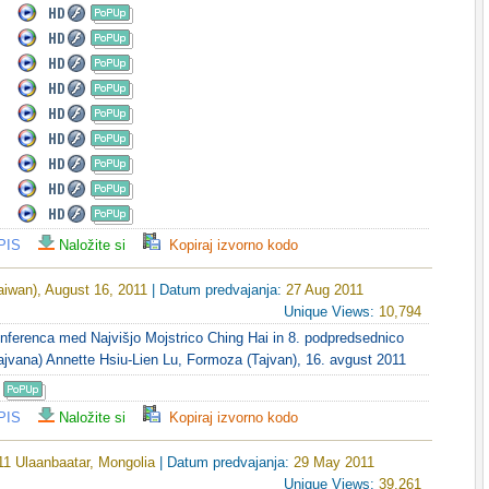
PIS
Naložite si
Kopiraj izvorno kodo
iwan), August 16, 2011
| Datum predvajanja:
27 Aug 2011
Unique Views:
10,794
nferenca med Najvišjo Mojstrico Ching Hai in 8. podpredsednico
jvana) Annette Hsiu-Lien Lu, Formoza (Tajvan), 16. avgust 2011
PIS
Naložite si
Kopiraj izvorno kodo
011 Ulaanbaatar, Mongolia
| Datum predvajanja:
29 May 2011
Unique Views:
39,261