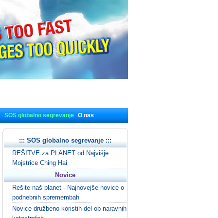
SOS globalno segrevanje
O nas
::: SOS globalno segrevanje :::
REŠITVE za PLANET od Najvišje
Mojstrice Ching Hai
Novice
Rešite naš planet - Najnovejše novice o
podnebnih spremembah
Novice družbeno-koristih del ob naravnih