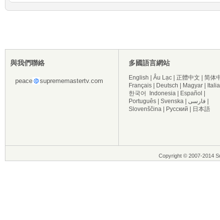
與我們聯絡
多國語言網站
English
|
Âu Lạc
|
正體中文
|
简体
peace
suprememastertv.com
Français
|
Deutsch
|
Magyar
|
Itali
한국어
Indonesia
|
Español
|
Português
|
Svenska
|
فارسی
|
Slovenščina
|
Русский
|
日本語
Copyright © 2007-2014 Su