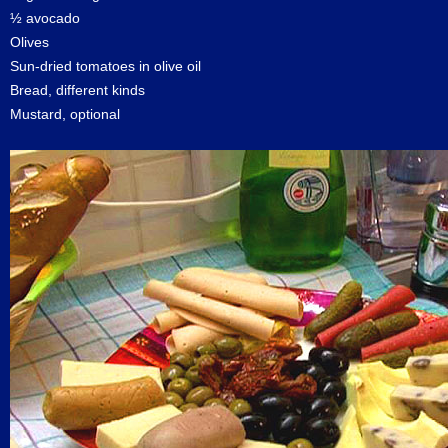
½ avocado
Olives
Sun-dried tomatoes in olive oil
Bread, different kinds
Mustard, optional