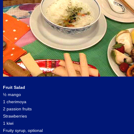
Fruit Salad
½ mango
1 cherimoya
2 passion fruits
Strawberries
1 kiwi
Fruity syrup, optional