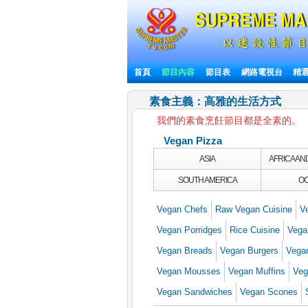
首頁
節目內容
節目表
網路電視台
精
素食主義：高雅的生活方式
我們的素食烹飪節目都是全素的。
Vegan Pizza
ASIA
AFRICA AN
SOUTH AMERICA
OC
Vegan Chefs
Raw Vegan Cuisine
V
Vegan Porridges
Rice Cuisine
Vega
Vegan Breads
Vegan Burgers
Vega
Vegan Mousses
Vegan Muffins
Veg
Vegan Sandwiches
Vegan Scones