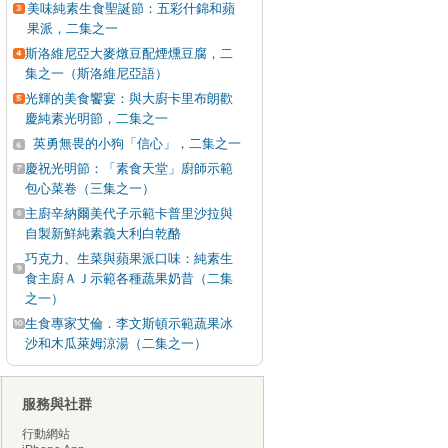
美味純素生食聖誕節：五彩什錦和蘋
果派，二集之一
斯洛維尼亞大麥燉豆配煙燻豆腐，二
集之一（斯洛維尼亞語）
光輝的美食饗宴：與大廚卡里布朗歡
慶純素光明節，二集之一
英勇無畏的小狗「信心」，二集之一
慶祝光明節：「素食天堂」廚師示範
包心菜卷（三集之一）
主廚辛納爾美代子示範卡普里沙拉與
自製新鮮純素義大利白乾酪
巧克力、生菜與蘋果派口味：純素生
食主廚ＡＪ示範各種蔬果奶昔（二集
之一）
生食專家艾倫．李文斯頓示範蔬果冰
沙和木瓜萊姆涼湯（二集之一）
服務與社群
行動網站