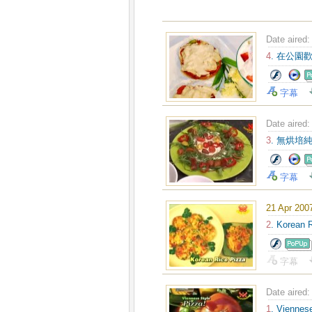
Date aired
4
. 在公
字幕
Date aired
3
. 無烘
字幕
21 Apr 200
2
. Korean 
字幕
Date aired
1
. Viennes