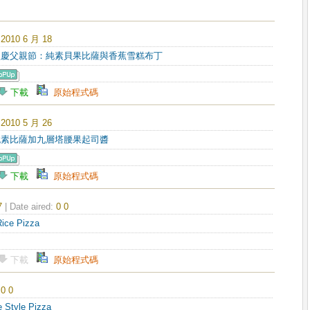
:
2010 6 月 18
園歡慶父親節：純素貝果比薩與香蕉雪糕布丁
下載
原始程式碼
:
2010 5 月 26
培純素比薩加九層塔腰果起司醬
下載
原始程式碼
7
| Date aired:
0 0
Rice
Pizza
下載
原始程式碼
:
0 0
e Style
Pizza