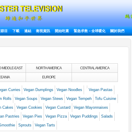
選節目
下載
連結
衛視資訊
開始吃素
緊急求救－全球暖化
關於我們
D MIDDLE-EAST
NORTH AMERICA
CENTRAL AMERICA
EANIA
EUROPE
egan Curries
Vegan Dumplings
Vegan Noodles
Vegan Pastas
n Rolls
Vegan Soups
Vegan Stews
Vegan Tempeh
Tofu Cuisine
n Cakes
Vegan Cookies
Vegan Custard
Vegan Mayonnaises
an Pastries
Vegan Pies
Vegan Pizza
Vegan Puddings
Salads
Smoothie
Sprouts
Vegan Tarts