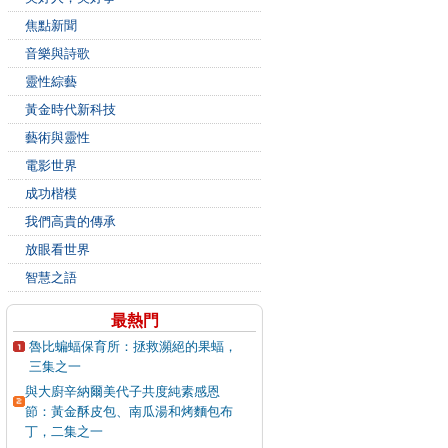
焦點新聞
音樂與詩歌
靈性綜藝
黃金時代新科技
藝術與靈性
電影世界
成功楷模
我們高貴的傳承
放眼看世界
智慧之語
最熱門
魯比蝙蝠保育所：拯救瀕絕的果蝠，
三集之一
與大廚辛納爾美代子共度純素感恩
節：黃金酥皮包、南瓜湯和烤麵包布
丁，二集之一