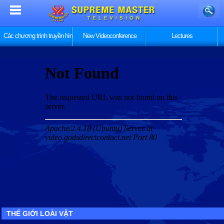
Các chương trình truyền hình
New Videoconference
Lectures
THẾ GIỚI LOÀI VẬT