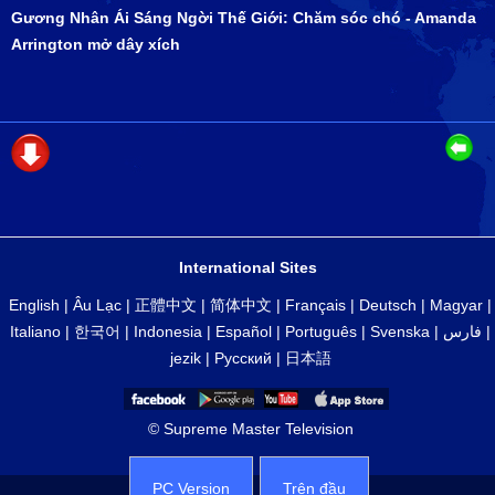
Gương Nhân Ái Sáng Ngời Thế Giới: Chăm sóc chó - Amanda
Arrington mở dây xích
International Sites
English
|
Âu Lạc
|
正體中文
|
简体中文
|
Français
|
Deutsch
|
Magyar
|
Italiano
|
한국어
|
Indonesia
|
Español
|
Português
|
Svenska
|
فارس
|
jezik
|
Русский
|
日本語
© Supreme Master Television
PC Version
Trên đầu