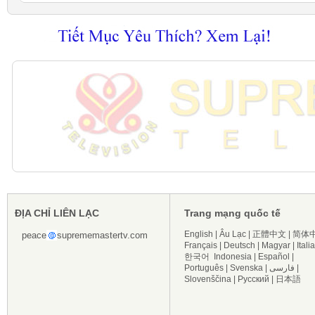
ĐỊA CHỈ LIÊN LẠC
Trang mạng quốc tế
English
|
Âu Lạc
|
正體中文
|
简体
peace
suprememastertv.com
Français
|
Deutsch
|
Magyar
|
Itali
한국어
Indonesia
|
Español
|
Português
|
Svenska
|
فارسی
|
Slovenščina
|
Русский
|
日本語