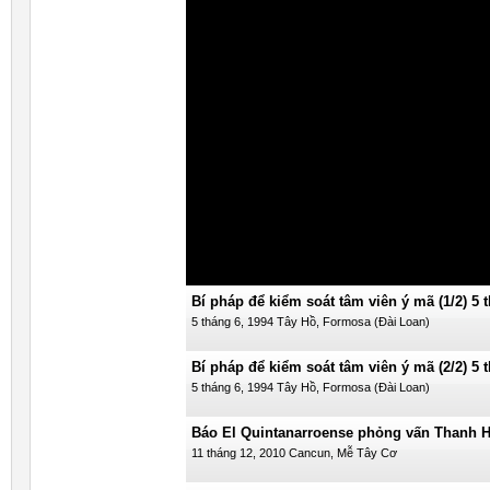
Chân ngã và sự chọn lựa của hạ ý thức P3/
19 tháng 2, 1992 Hồng Kông
Đại diện thông tấn AFP phỏng vấn Thanh H
13 tháng 12, 2010 Cancún, Mễ Tây Cơ
Truyền hình Televisa phỏng vấn Thanh Hải 
Cơ
12 tháng 12, 2010 Cancún, Mễ Tây Cơ
Truyền hình Televisa phỏng vấn Thanh Hải 
Cơ
12 tháng 12, 2010 Cancún, Mễ Tây Cơ
Bí pháp để kiểm soát tâm viên ý mã (1/2) 5 
5 tháng 6, 1994 Tây Hồ, Formosa (Đài Loan)
Bí pháp để kiểm soát tâm viên ý mã (2/2) 5 
5 tháng 6, 1994 Tây Hồ, Formosa (Đài Loan)
Báo El Quintanarroense phỏng vấn Thanh Hả
Tây Cơ
11 tháng 12, 2010 Cancun, Mễ Tây Cơ