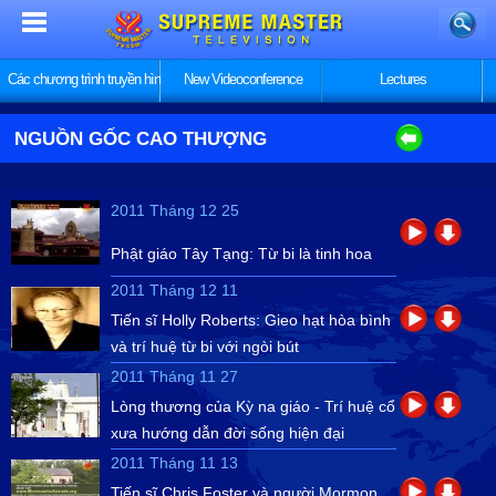
Các chương trình truyền hình
New Videoconference
Lectures
NGUỒN GỐC CAO THƯỢNG
2011 Tháng 12 25
Phật giáo Tây Tạng: Từ bi là tinh hoa
2011 Tháng 12 11
Tiến sĩ Holly Roberts: Gieo hạt hòa bình
và trí huệ từ bi với ngòi bút
2011 Tháng 11 27
Lòng thương của Kỳ na giáo - Trí huệ cổ
xưa hướng dẫn đời sống hiện đại
2011 Tháng 11 13
Tiến sĩ Chris Foster và người Mormon