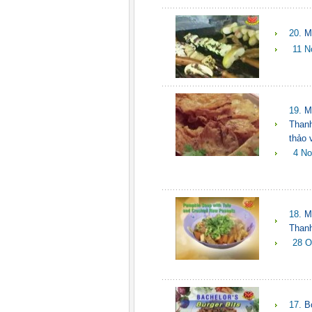
20.
M
11 N
19.
M
Thanh
thảo 
4 No
18.
M
Thanh
28 O
17.
B