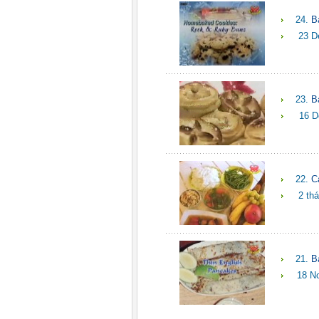
24.
B
23 D
23.
B
16 D
22.
C
2 th
21.
B
18 N