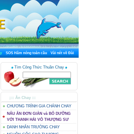
y
SOS Hâm nóng toàn cầu
Vài nét về Đài
Tìm Công Thức Thuần Chay
;::: Ăn Chay :::
CHƯƠNG TRÌNH GIA CHÁNH CHAY
NẤU ĂN ĐƠN GIẢN và BỔ DƯỠNG
VỚI THANH HẢI VÔ THƯỢNG SƯ
DANH NHÂN TRƯỜNG CHAY