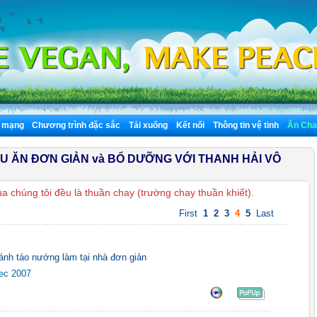
n mạng
Chương trình đặc sắc
Tải xuống
Kết nối
Thông tin vệ tinh
Ăn Cha
U ĂN ĐƠN GIẢN và BỔ DƯỠNG VỚI THANH HẢI VÔ
a chúng tôi đều là thuần chay (trường chay thuần khiết).
First
1
2
3
4
5
Last
ánh táo nướng làm tại nhà đơn giản
ec 2007