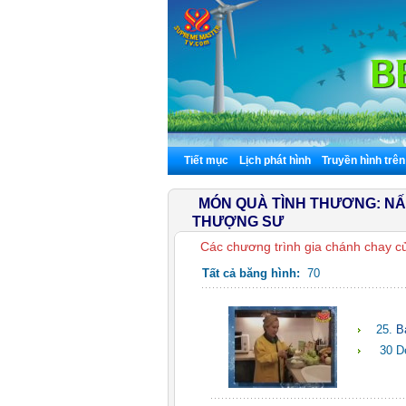
Tiết mục
Lịch phát hình
Truyền hình trê
MÓN QUÀ TÌNH THƯƠNG: NẤ
THƯỢNG SƯ
Các chương trình gia chánh chay củ
Tất cả băng hình:
70
25.
B
30 D