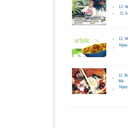
13.
W
21 S
12.
M
Ngày
11.
B
Mè
Ngày