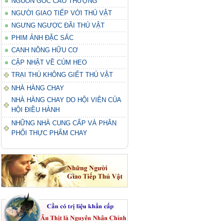
NGUỒN GỐC CAO THƯỢNG
NGƯỜI GIAO TIẾP VỚI THÚ VẬT
NGƯNG NGƯỢC ĐÃI THÚ VẬT
PHIM ẢNH ĐẶC SẮC
CANH NÔNG HỮU CƠ
CẬP NHẬT VỀ CÚM HEO
TRẠI THÚ KHÔNG GIẾT THÚ VẬT
NHÀ HÀNG CHAY
NHÀ HÀNG CHAY DO HỘI VIÊN CỦA
HỘI ĐIỀU HÀNH
NHỮNG NHÀ CUNG CẤP VÀ PHÂN
PHỐI THỰC PHẨM CHAY