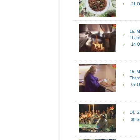
21 O
16.
M
Than
14 O
15.
M
Than
07 O
14.
S
30 S