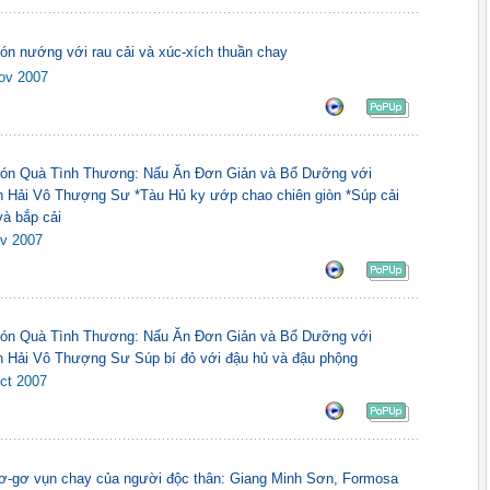
ón nướng với rau cải và xúc-xích thuần chay
ov 2007
ón Quà Tình Thương: Nấu Ăn Ðơn Giản và Bổ Dưỡng với
 Hải Vô Thượng Sư *Tàu Hủ ky ướp chao chiên giòn *Súp cải
và bắp cải
v 2007
ón Quà Tình Thương: Nấu Ăn Ðơn Giản và Bổ Dưỡng với
 Hải Vô Thượng Sư Súp bí đỏ với đậu hủ và đậu phộng
ct 2007
ơ-gơ vụn chay của người độc thân: Giang Minh Sơn, Formosa