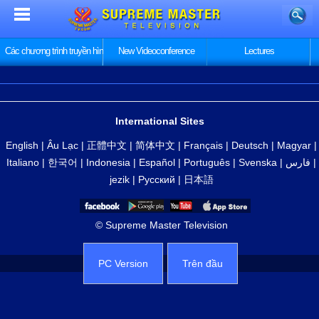
Các chương trình truyền hình
New Videoconference
Lectures
International Sites
English
|
Âu Lạc
|
正體中文
|
简体中文
|
Français
|
Deutsch
|
Magyar
|
Italiano
|
한국어
|
Indonesia
|
Español
|
Português
|
Svenska
|
فارس
|
jezik
|
Русский
|
日本語
© Supreme Master Television
PC Version
Trên đầu