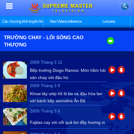
Các chương trình truyền hình
New Videoconference
Lectures
TRƯỜNG CHAY - LỐI SỐNG CAO
THƯỢNG
2009 Tháng 3 11
Bếp trưởng Diogo Ramos: Món hầm hải
sản chay với đậu hủ
2009 Tháng 3 9
Khoai tây ướp hồ lô ba và đậu hòa lan
với bánh kếp semolina Ấn Độ
2009 Tháng 3 5
Fajitas cay với xốt quả bơ đầy hương vị