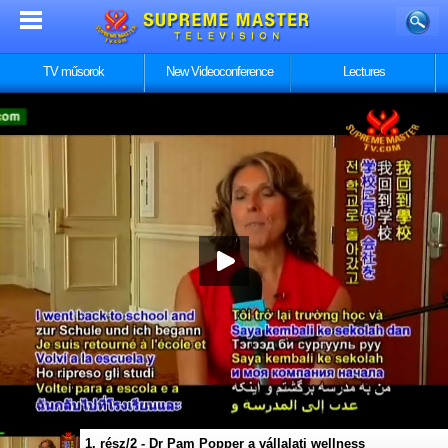
TV műsorok
New Videoconference
Lectures
1. rész/2 - Dr Pam Popper a vállalati wellness