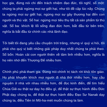
học gia, đừng nói chi đến trách nhiệm đạo đức, tôi nghĩ, số một:
chúng ta phải ngừng mọi sự giết hại, như tôi đề cập lúc nãy. Chúng
ta ngừng mọi sự giết hại, ngừng mọi sự gây thương hại đến con
người và thú vật. Số hai: ngừng mọi tiêu thụ tất cả sản phẩm từ thú
vật. Số ba: khích lệ lối sống đạo đức hơn, bắt đầu từ bên trên,
nghĩa là bắt đầu từ chính các nhà lãnh đạo.
Tôi biết tôi đang yêu cầu chuyện trời trăng, nhưng vì quý vị hỏi, tôi
phải cho quý vị biết những giải pháp duy nhất chúng ta phải theo.
Số bốn: Hoán cải con người thiên về tâm linh nhiều hơn, nghĩa là
họ nên nhớ đến Thượng Đế nhiều hơn.
Chính phủ phải tham gia. Đừng nói chính trị tách rời khỏi tôn giáo.
Họ phải khuyến khích mọi người đi nhà thờ nhiều hơn, hay cầu
nguyện ở nhà với nhau nhiều hơn, để đọc kinh điển, để tìm hiểu
Chúa Giê-su thật sự dạy họ điều gì, để thật sự thực hành điều Đức
Phật dạy chúng ta, để thật sự thực hành điều Đạo Sư Nanak dạy
chúng ta, điều Tiên tri Mô-ha-mét muốn chúng ta làm.