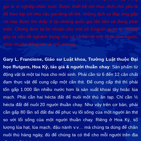
gọi là xí nghiệp chăn nuôi. Được thiết kế với mục đích chủ yếu là
để theo kịp với nhu cầu gia tăng về thịt, những dịch vụ đáp ứng gấp
rút này được tìm thấy ở tại những quốc gia tân tiến và đang phát
triển. Chúng đem lại lợi nhuận cho một số ít người quản lý, nhưng
gây ra vấn đề nghiêm trọng cho cả xã hội về sức khỏe con người,
phúc lợi cho động vật và môi trường.
Gary L. Francione, Giáo sư Luật khoa, Trường Luật thuộc Đại
học Rutgers, Hoa Kỳ, tác giả & người thuần chay
: Sản phẩm từ
động vật là một tai họa cho môi sinh. Phải cần từ 6 đến 12 cân chất
đạm thực vật để cung cấp một cân thịt. Để cung cấp thịt thì phải
tốn gấp 1.000 lần nhiều nước hơn là sản xuất khoai tây hoặc lúa
mạch. Phải cần hai hécta đất để nuôi một thú ăn tạp. Chỉ cần ½
hécta đất để nuôi 20 người thuần chay. Như vậy trên cơ bản, phải
cần gấp 80 lần số đất đai để phục vụ lối sống của một người ăn thịt
so với lối sống của một người thuần chay. Riêng ở Hoa Kỳ, số
lượng lúa hạt, lúa mạch, đậu nành v.v… mà chúng ta dùng để chăn
nuôi thú hàng ngày, đủ để chúng ta có thể cho mỗi người trên địa