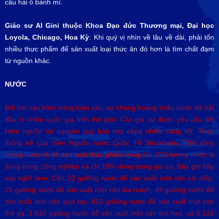
cầu hai ổ bánh mì.
Giáo sư Al Gini thuộc Khoa Đạo đức
Thương mại
, Đại học
Loyola, Chicago, Hoa Kỳ
: Khi quý vị nhìn về lâu về dài, phải tốn
nhiều thực phẩm để sản xuất loại thức ăn đó hơn là tìm chất đạm
từ nguồn khác.
NƯỚC
Đối với nạn hâm nóng toàn cầu, sự khủng hoảng thiếu nước đã bắt
đầu ở nhiều quốc gia trên thế giới. Các gia cư được yêu cầu tiết
kiệm nguồn tài nguyên quý báu này càng nhiều càng tốt. Theo
thống kê của Viện Nguồn nước Quốc Tế Stockholm, 70% tổng
lượng nước là để sản xuất thực phẩm trong khi 20% lượng nước là
dùng trong công nghiệp và chỉ 10% dùng trong gia cư. Bây giờ hãy
suy nghĩ xem: Cần 23 galông nước để sản xuất một cân cải diếp,
25 galông nước để sản xuất một cân lúa mạch, 49 galông nước để
sản xuất một cân quả táo, 815 galông nước để sản xuất một cân
thịt gà, 1.630 galông nước để sản xuất một cân thịt heo, và 5.124