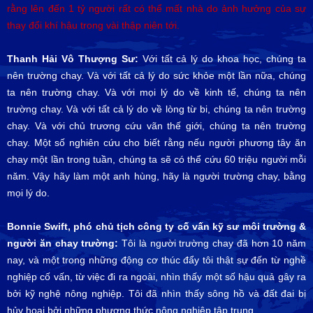
rằng lên đến 1 tỷ người rất có thể mất nhà do ảnh hưởng của sự
thay đổi khí hậu trong vài thập niên tới.
Thanh Hải Vô Thượng Sư:
Với tất cả lý do khoa học, chúng ta
nên trường chay. Và với tất cả lý do sức khỏe một lần nữa, chúng
ta nên trường chay. Và với mọi lý do về kinh tế, chúng ta nên
trường chay. Và với tất cả lý do về lòng từ bi, chúng ta nên trường
chay. Và với chủ trương cứu vãn thế giới, chúng ta nên trường
chay. Một số nghiên cứu cho biết rằng nếu người phương tây ăn
chay một lần trong tuần, chúng ta sẽ có thể cứu 60 triệu người mỗi
năm. Vậy hãy làm một anh hùng, hãy là người trường chay, bằng
mọi lý do.
Bonnie Swift, phó chủ tịch công ty cố vấn kỹ sư môi trường &
người ăn chay trường:
Tôi là người trường chay đã hơn 10 năm
nay, và một trong những động cơ thúc đẩy tôi thật sự đến từ nghề
nghiệp cố vấn, từ việc đi ra ngoài, nhìn thấy một số hậu quả gây ra
bởi kỹ nghệ nông nghiệp. Tôi đã nhìn thấy sông hồ và đất đai bị
hủy hoại bởi những phương thức nông nghiệp tập trung.