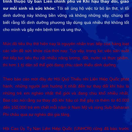
trình thuộc Ủy ban Liên chính phủ về Khí hậu thay đổi, giáo
sư môi sinh và sức khỏe:
Tôi sẽ ủng hộ việc từ bỏ ăn thịt, vì lối
dinh dưỡng này không bền vững và không những vậy, chúng tôi
biết rằng lối dinh dưỡng phương tây dùng quá nhiều thịt không tốt
cho mình và gây nên bệnh tim và ung thư.
Mức độ tiêu thụ thịt hiện nay là nguyên nhân trực tiếp của hàng loạt
các vấn đề sức khỏe của thời nay. Tuy vậy, trong lúc việc sản xuất
thịt tiếp tục tiêu thụ rất nhiều năng lượng, đất, nước và thực phẩm,
thì hơn 1 tỷ dân số thế giới đang chịu cảnh thiếu dinh dưỡng.
Theo báo cáo mới đây do Hội Quỹ Thiếu nhi Liên Hiệp Quốc phát
hành, những người ảnh hưởng ít nhất đến sự thay đổi khí hậu là
những trẻ em nghèo nhất thế giới và đang chịu khổ nhiều nhất.
Báo cáo nói rằng sự thay đổi khí hậu có thể gây ra thêm từ 40.000
đến 160.000 trẻ em chết mỗi năm ở Nam Mỹ và vùng Sub-Saharan
Phi châu qua sự nghèo đói gia tăng.
Hội Cao Ủy Tỵ Nạn Liên Hiệp Quốc (UNHCR) cũng đã báo trước