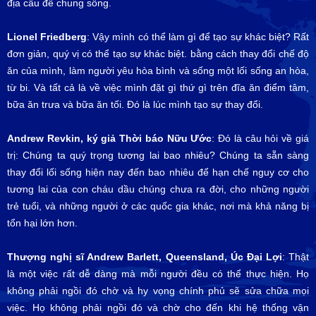
địa cầu để chung sống.
Lionel Friedberg
: Vậy mình có thể làm gì để tạo sự khác biệt? Rất
đơn giản, quý vị có thể tạo sự khác biệt. bằng cách thay đổi chế độ
ăn của mình, làm người yêu hòa bình và sống một lối sống an hòa,
từ bi. Và tất cả là về việc mình đặt gì thứ gì trên đĩa ăn điểm tâm,
bữa ăn trưa và bữa ăn tối. Đó là lúc mình tạo sự thay đổi.
Andrew Revkin, ký giả Thời báo Nữu Ước
: Đó là câu hỏi về giá
trị: Chúng ta quý trọng tương lai bao nhiêu? Chúng ta sẵn sàng
thay đổi lối sống hiện nay đến bao nhiêu để hạn chế nguy cơ cho
tương lai của con cháu dầu chúng chưa ra đời, cho những người
trẻ tuổi, và những người ở các quốc gia khác, nơi mà khả năng bị
tổn hại lớn hơn.
Thượng nghị sĩ Andrew Barlett, Queensland, Úc Đại Lợi
: Thật
là một việc rất dễ dàng mà mỗi người đều có thể thực hiện. Họ
không phải ngồi đó chờ và hy vọng chính phủ sẽ sửa chữa mọi
việc. Họ không phải ngồi đó và chờ cho đến khi hệ thống vận