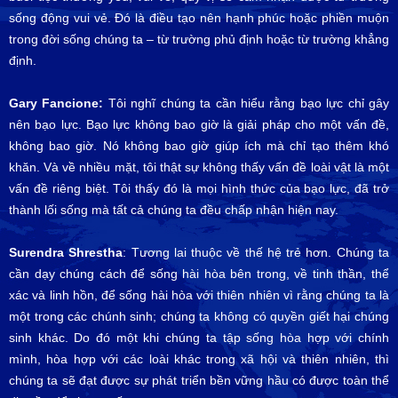
sống động vui vẻ. Đó là điều tạo nên hạnh phúc hoặc phiền muộn
trong đời sống chúng ta – từ trường phủ định hoặc từ trường khẳng
định.
Gary Fancione:
Tôi nghĩ chúng ta cần hiểu rằng bạo lực chỉ gây
nên bạo lực. Bạo lực không bao giờ là giải pháp cho một vấn đề,
không bao giờ. Nó không bao giờ giúp ích mà chỉ tạo thêm khó
khăn. Và về nhiều mặt, tôi thật sự không thấy vấn đề loài vật là một
vấn đề riêng biệt. Tôi thấy đó là mọi hình thức của bạo lực, đã trở
thành lối sống mà tất cả chúng ta đều chấp nhận hiện nay.
Surendra Shrestha
: Tương lai thuộc về thế hệ trẻ hơn. Chúng ta
cần dạy chúng cách để sống hài hòa bên trong, về tinh thần, thể
xác và linh hồn, để sống hài hòa với thiên nhiên vì rằng chúng ta là
một trong các chúnh sinh; chúng ta không có quyền giết hại chúng
sinh khác. Do đó một khi chúng ta tập sống hòa hợp với chính
mình, hòa hợp với các loài khác trong xã hội và thiên nhiên, thì
chúng ta sẽ đạt được sự phát triển bền vững hầu có được toàn thể