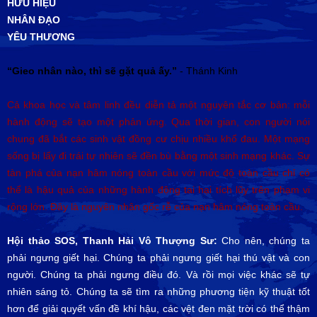
HỮU HIỆU
NHÂN ĐẠO
YÊU THƯƠNG
“Gieo nhân nào, thì sẽ gặt quả ấy.”
- Thánh Kinh
Cả khoa học và tâm linh đều diễn tả một nguyên tắc cơ bản: mỗi
hành động sẽ tạo một phản ứng. Qua thời gian, con người nói
chung đã bắt các sinh vật đồng cư chịu nhiều khổ đau. Một mạng
sống bị lấy đi trái tự nhiên sẽ đền bù bằng một sinh mạng khác. Sự
tàn phá của nạn hâm nóng toàn cầu với mức độ toàn cầu chỉ có
thể là hậu quả của những hành động tai hại tích lũy trên phạm vi
rộng lớn. Đây là nguyên nhân gốc rễ của nạn hâm nóng toàn cầu.
Hội thảo SOS, Thanh Hải Vô Thượng Sư:
Cho nên, chúng ta
phải ngưng giết hại. Chúng ta phải ngưng giết hại thú vật và con
người. Chúng ta phải ngưng điều đó. Và rồi mọi việc khác sẽ tự
nhiên sáng tỏ. Chúng ta sẽ tìm ra những phương tiện kỹ thuật tốt
hơn để giải quyết vấn đề khí hậu, các vệt đen mặt trời có thể thậm