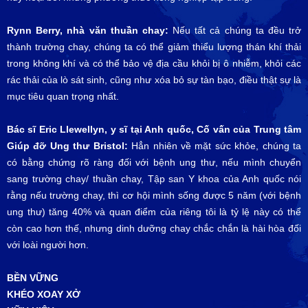
Rynn Berry, nhà văn thuần chay:
Nếu tất cả chúng ta đều trở
thành trường chay, chúng ta có thể giảm thiểu lượng thán khí thải
trong không khí và có thể bảo vệ địa cầu khỏi bị ô nhiễm, khỏi các
rác thải của lò sát sinh, cũng như xóa bỏ sự tàn bạo, điều thật sự là
mục tiêu quan trọng nhất.
Bác sĩ Eric Llewellyn, y sĩ tại Anh quốc, Cố vấn của Trung tâm
Giúp đỡ Ung thư Bristol:
Hẳn nhiên về mặt sức khỏe, chúng ta
có bằng chứng rõ ràng đối với bệnh ung thư, nếu mình chuyển
sang trường chay/ thuần chay, Tập san Y khoa của Anh quốc nói
rằng nếu trường chay, thì cơ hội mình sống được 5 năm (với bệnh
ung thư) tăng 40% và quan điểm của riêng tôi là tỷ lệ này có thể
còn cao hơn thế, nhưng dinh dưỡng chay chắc chắn là hài hòa đối
với loài người hơn.
BỀN VỮNG
KHÉO XOAY XỞ