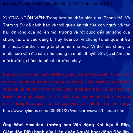
ăn chay.”
Albert Einstein, nhà vật lý, Giải Nobel năm 1921
XƯỚNG NGÔN VIÊN: Trong hơn hai thập niên qua, Thanh Hải Vô
Thượng Sư đã cảnh báo về thói quen ăn thịt của con người và tác
hại lớn rộng của nó lên môi trường và rốt cuộc đến sự sống của
chúng ta. Địa cầu đang bị hủy hoại bởi vì chúng ta ăn quá nhiều
thịt, hoặc đại thể chúng ta phải nói như vậy. Vì thế nếu chúng ta
muốn cứu vãn địa cầu, nếu chúng ta muốn thuyết về việc chăm sóc
môi trường, chúng ta nên ăn trường chay.
Không có cách nào khác để làm, phải không? Và đó chỉ là một việc
nhỏ so với tất cả sự chích ngừa và tất cả nước sạch dùng để sản
xuất thịt và những thứ như vậy. Quý vị đã đọc báo chí, tập san và
truyền hình mỗi ngày. Tôi chỉ nhắc nhở quý vị một phần nhỏ của
nó. Nhưng hậu quả tai hại của việc ăn thịt thì rất lớn rộng
.
http://www.nytimes.com/2008/01/27/weekinreview/27bittman.html
Ông Wael Hmaidan, trưởng ban Vận động Khí hậu Ả Rập,
Giám đốc Điều hành của Liên đoàn Người hoạt động Độc lập,