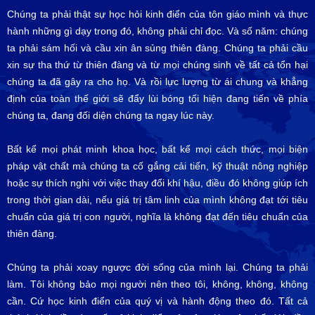
Chúng ta phải thật sự học hỏi kinh điển của tôn giáo mình và thực
hành những gì dạy trong đó, không phải chỉ đọc. Và số năm: chúng
ta phải sám hối và cầu xin ân sủng thiên đàng. Chúng ta phải cầu
xin sự tha thứ từ thiên đàng và từ mọi chúng sinh về tất cả tổn hại
chúng ta đã gây ra cho họ. Và rồi lực lượng từ ái chung và khẳng
định của toàn thế giới sẽ đẩy lùi bóng tối hiện đang tiến về phía
chúng ta, đang đối diện chúng ta ngay lúc này.
Bất kể mọi phát minh khoa học, bất kể mọi cách thức, mọi biện
pháp vật chất mà chúng ta cố gắng cải tiến, kỹ thuật nông nghiệp
hoặc sự thích nghi với việc thay đổi khí hậu, điều đó không giúp ích
trong thời gian dài, nếu giá trị tâm linh của mình không đạt tới tiêu
chuẩn của giá trị con người, nghĩa là không đạt đến tiêu chuẩn của
thiên đàng.
Chúng ta phải xoay ngược đời sống của mình lại. Chúng ta phải
làm. Tôi không bảo mọi người nên theo tôi, không, không, không
cần. Cứ học kinh điển của quý vị và hành động theo đó. Tất cả