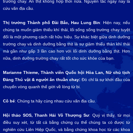
trường chay. Ăn thịt không hợp thời nữa. Nguyên tắc ngày nay là
cứu vãn địa cầu.
Thị trưởng Thành phố Đài Bắc, Hau Lung Bin
: Hiện nay, nếu
chúng ta muốn giảm thiểu khí thải, lối sống sống trường chay tuyệt
đối là một phương cách rất hữu hiệu. Sự khác biệt giữa dinh dưỡng
trường chay và dinh dưỡng bằng thịt là sự giảm thiểu thán khí thải
mà gần như gấp 3 lần cao hơn với lối dinh dưỡng bằng thịt. Hơn
nữa, dinh dưỡng trường chay rất tốt cho sức khỏe của bạn.
Marianne Thieme, Thành viên Quốc hội Hòa Lan, Nữ chủ tịch
Đảng Thú vật & người ăn thuần chay:
Đó chỉ là sự khởi đầu của
chuyến vòng quanh thế giới về lòng từ bi.
Cô bé
: Chúng ta hãy cùng nhau cứu vãn địa cầu.
Hội thảo SOS, Thanh Hải Vô Thượng Sư
: Quý vị thấy, từ mọi
điều suy xét, từ tất cả bằng chứng cụ thể chúng ta có được từ
nghiên cứu Liên Hiệp Quốc, và bằng chứng khoa học từ các khoa