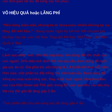
cần thời gian rất lâu để rừng cây hồi phục.
VÔ HIỆU QUẢ hoặc LÃNG PHÍ
“Nếu rừng biến mất, chúng ta sẽ thua cuộc chiến chống lại sự
thay đổi khí hậu.”
- Bảng tuyên ngôn ký kết bởi 300 chuyên gia
khí hậu học tại cuộc hội thảo Thay đổi Khí hậu 2007 của Liên Hiên
Quốc ở Bali
Lãnh vực chăn nuôi, cho đến nay là sự tiêu dùng đất lớn nhất của
con người. 26% diện tích lãnh thổ trên địa cầu được dùng để nuôi
gia súc ăn cỏ. Giá phải trả ước lượng là 2,4 tỷ tấn khí thải mỗi năm.
Hơn nữa, một phần ba đất trồng trọt trên toàn cầu được dùng để
trồng vụ mùa nuôi nông súc, thay vì để nuôi người. Dựa theo báo
cáo của Viện Quan sát Thế giới, trong 50 năm qua nhu cầu tiêu thụ
thịt của thế giới đã tăng gấp 3 lần.
Thực phẩm tiêu thụ bởi nông súc đã tăng gấp 4 lần.