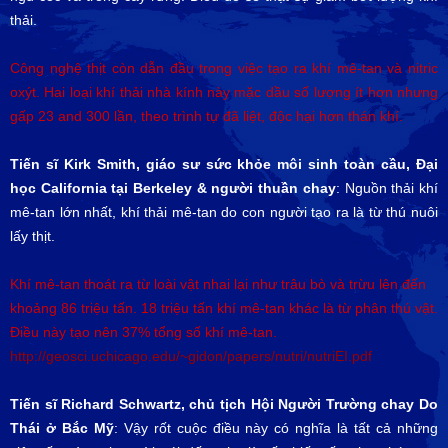
thải.
Công nghệ thịt còn dẫn đầu trong việc tạo ra khí mê-tan và nitric
oxýt. Hai loại khí thải nhà kính này mặc dầu số lượng ít hơn nhưng
gấp 23 and 300 lần, theo trình tự đã liệt, độc hại hơn thán khí.
Tiến sĩ Kirk Smith, giáo sư sức khỏe môi sinh toàn cầu, Đại
học California tại Berkeley & người thuần chay
: Nguồn thải khí
mê-tan lớn nhất, khí thải mê-tan do con người tạo ra là từ thú nuôi
lấy thịt.
Khí mê-tan thoát ra từ loài vật nhai lại như trâu bò và trừu lên đến
khoảng 86 triệu tấn. 18 triệu tấn khí mê-tan khác là từ phân thú vật.
Điều này tạo nên 37% tổng số khí mê-tan.
http://geosci.uchicago.edu/~gidon/papers/nutri/nutriEI.pdf
Tiến sĩ Richard Schwartz, chủ tịch Hội Người Trường chay Do
Thái ở Bắc Mỹ
: Vậy rốt cuộc điều này có nghĩa là tất cả những