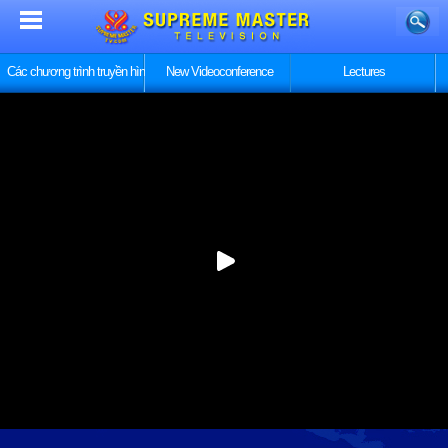
Các chương trình truyền hình
New Videoconference
Lectures