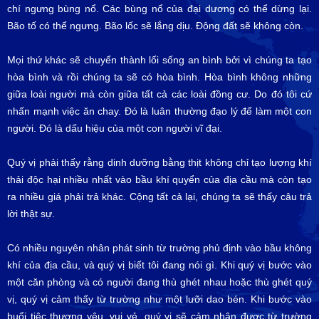
chí ngưng bùng nổ. Các bùng nổ của đại dương có thể dừng lại.
Bão tố có thể ngưng. Bão lốc sẽ lắng dịu. Động đất sẽ không còn.
Mọi thứ khác sẽ chuyển thành lối sống an bình bởi vì chúng ta tạo
hòa bình và rồi chúng ta sẽ có hòa bình. Hòa bình không những
giữa loài người mà còn giữa tất cả các loài đồng cư. Do đó tôi cứ
nhấn mạnh việc ăn chay. Đó là luân thường đạo lý để làm một con
người. Đó là dấu hiệu của một con người vĩ đại.
Quý vị phải thấy rằng dinh dưỡng bằng thịt không chỉ tạo lượng khí
thải độc hại nhiều nhất vào bầu khí quyển của địa cầu mà còn tạo
ra nhiều giá phải trả khác. Cộng tất cả lại, chúng ta sẽ thấy câu trả
lời thật sự.
Có nhiều nguyên nhân phát sinh từ trường phủ định vào bầu không
khí của địa cầu, và quý vị biết tôi đang nói gì. Khi quý vị bước vào
một căn phòng và có người đang thù ghét nhau hoặc thù ghét quý
vị, quý vị cảm thấy từ trường như một lưỡi dao bén. Khi bước vào
buổi tiệc thương yêu, vui vẻ, quý vị sẽ cảm nhận được từ trường