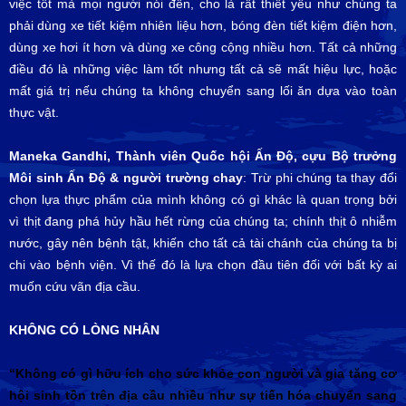
việc tốt mà mọi người nói đến, cho là rất thiết yếu như chúng ta
phải dùng xe tiết kiệm nhiên liệu hơn, bóng đèn tiết kiệm điện hơn,
dùng xe hơi ít hơn và dùng xe công cộng nhiều hơn. Tất cả những
điều đó là những việc làm tốt nhưng tất cả sẽ mất hiệu lực, hoặc
mất giá trị nếu chúng ta không chuyển sang lối ăn dựa vào toàn
thực vật.
Maneka Gandhi, Thành viên Quốc hội Ấn Độ, cựu Bộ trưởng
Môi sinh Ấn Độ & người trường chay
: Trừ phi chúng ta thay đổi
chọn lựa thực phẩm của mình không có gì khác là quan trọng bởi
vì thịt đang phá hủy hầu hết rừng của chúng ta; chính thịt ô nhiễm
nước, gây nên bệnh tật, khiến cho tất cả tài chánh của chúng ta bị
chi vào bệnh viện. Vì thế đó là lựa chọn đầu tiên đối với bất kỳ ai
muốn cứu vãn địa cầu.
KHÔNG CÓ LÒNG NHÂN
“Không có gì hữu ích cho sức khỏe con người và gia tăng cơ
hội sinh tồn trên địa cầu nhiều như sự tiến hóa chuyển sang