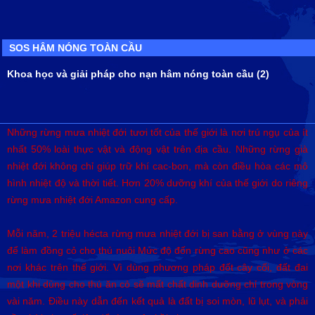
SOS HÂM NÓNG TOÀN CẦU
Khoa học và giải pháp cho nạn hâm nóng toàn cầu (2)
Những rừng mưa nhiệt đới tươi tốt của thế giới là nơi trú ngụ của ít
nhất 50% loài thực vật và động vật trên địa cầu. Những rừng già
nhiệt đới không chỉ giúp trữ khí cac-bon, mà còn điều hòa các mô
hình nhiệt độ và thời tiết. Hơn 20% dưỡng khí của thế giới do riêng
rừng mưa nhiệt đới Amazon cung cấp.
Mỗi năm, 2 triệu hécta rừng mưa nhiệt đới bị san bằng ở vùng này
để làm đồng cỏ cho thú nuôi Mức độ đốn rừng cao cũng như ở các
nơi khác trên thế giới. Vì dùng phương pháp đốt cây cối, đất đai
một khi dùng cho thú ăn cỏ sẽ mất chất dinh dưỡng chỉ trong vòng
vài năm. Điều này dẫn đến kết quả là đất bị soi mòn, lũ lụt, và phải