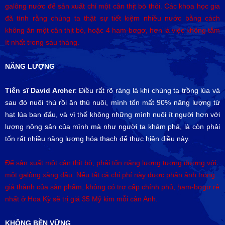
galông nước để sản xuất chỉ một cân thịt bò thôi. Các khoa học gia
đã tính rằng chúng ta thật sự tiết kiệm nhiều nước bằng cách
không ăn một cân thịt bò, hoặc 4 ham-bơgơ, hơn là việc không tắm
ít nhất trong sáu tháng.
NĂNG LƯỢNG
Tiến sĩ David Archer
: Điều rất rõ ràng là khi chúng ta trồng lúa và
sau đó nuôi thú rồi ăn thú nuôi, mình tốn mất 90% năng lượng từ
hạt lúa ban đẩu, và vì thế không những mình nuôi ít người hơn với
lượng nông sản của mình mà như người ta khám phá, là còn phải
tốn rất nhiều năng lượng hóa thạch để thực hiện điều này.
Để sản xuất một cân thịt bò, phải tốn năng lượng tương đương với
một galông xăng dầu. Nếu tất cả chi phí này được phản ảnh trong
giá thành của sản phẩm, không có trợ cấp chính phủ, ham-bơgơ rẻ
nhất ở Hoa Kỳ sẽ trị giá 35 Mỹ kim mỗi cân Anh.
KHÔNG BỀN VỮNG