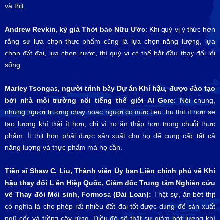
và thịt.
Andrew Revkin, ký giả Thời báo Nữu Ước
: Khi quý vị ý thức hơn
rằng sự lựa chọn thực phẩm cũng là lựa chọn năng lượng, lựa
chọn đất đai, lựa chọn nước, thì quý vị có thể bắt đầu thay đổi lối
sống.
Marley Tsongas, người trình bày Dự án Khí hậu, được đào tạo
bởi nhà môi trường nổi tiếng thế giới Al Gore
: Nói chung,
những người trường chay hoặc người có mức tiêu thụ thịt ít hơn sẽ
tạo lượng khí thải ít hơn, chỉ vì họ ăn thấp hơn trong chuỗi thực
phẩm. Ít thịt hơn phải được sản xuất cho họ để cung cấp tất cả
năng lượng và thực phẩm mà họ cần.
Tiến sĩ Shaw C. Liu, Thành viên Ủy ban Liên chính phủ về Khí
hậu thay đổi Liên Hiệp Quốc, Giám đốc Trung tâm Nghiên cứu
về Thay đổi Môi sinh, Formosa (Đài Loan):
Thật sự, ăn bớt thịt
có nghĩa là cho phép rất nhiều đất đai tốt được dùng để sản xuất
ngũ cốc và trồng cây rừng. Điều đó sẽ thật sự giảm bớt lượng khí