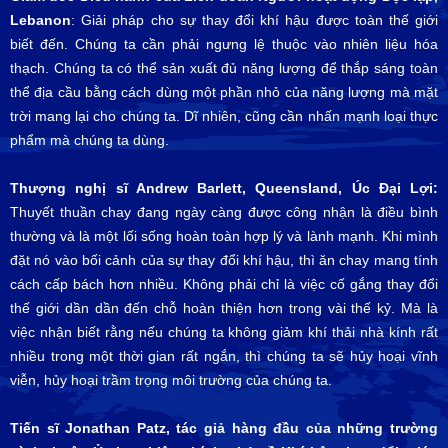
Lebanon
: Giải pháp cho sự thay đổi khí hậu được toàn thế giới
biết đến. Chúng ta cần phải ngưng lệ thuộc vào nhiên liệu hóa
thạch. Chúng ta có thể sản xuất đủ năng lượng để thắp sáng toàn
thể địa cầu bằng cách dùng một phần nhỏ của năng lượng mà mặt
trời mang lại cho chúng ta. Dĩ nhiên, cũng cần nhấn mạnh loại thực
phẩm mà chúng ta dùng.
Thượng nghị sĩ Andrew Barlett, Queensland, Úc Đại Lợi:
Thuyết thuần chay đang ngày càng được công nhận là điều bình
thường và là một lối sống hoàn toàn hợp lý và lành mạnh. Khi mình
đặt nó vào bối cảnh của sự thay đổi khí hậu, thì ăn chay mang tính
cách cấp bách hơn nhiều. Không phải chỉ là việc cố gắng thay đổi
thế giới dần dần đến chỗ hoàn thiện hơn trong vài thế kỷ. Mà là
việc nhận biết rằng nếu chúng ta không giảm khí thải nhà kính rất
nhiều trong một thời gian rất ngắn, thì chúng ta sẽ hủy hoại vĩnh
viễn, hủy hoại trầm trọng môi trường của chúng ta.
Tiến sĩ Jonathan Patz, tác giả hàng đầu của những trường