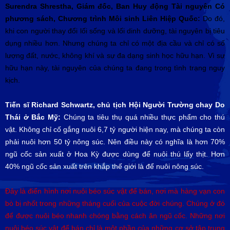
Surendra Shrestha, Giám đốc, Ban Huy động Tài nguyên Có
phương sách, Chương trình Môi sinh Liên Hiệp Quốc:
Do đó,
khi con người thay đổi lối sống và lối dinh dưỡng, tài nguyên bị tiêu
dụng nhiều hơn. Nhưng chúng ta chỉ có một địa cầu và chỉ có số
lượng đất, nước, không khí và sự đa dạng sinh học hữu hạn. Vì sự
hữu hạn này, tài nguyên của chúng ta đang trong tình trạng nguy
kịch.
Tiến sĩ Richard Schwartz, chủ tịch Hội Người Trường chay Do
Thái ở Bắc Mỹ:
Chúng ta tiêu thụ quá nhiều thực phẩm cho thú
vật. Không chỉ cố gắng nuôi 6,7 tỷ người hiện nay, mà chúng ta còn
phải nuôi hơn 50 tỷ nông súc. Nên điều này có nghĩa là hơn 70%
ngũ cốc sản xuất ở Hoa Kỳ được dùng để nuôi thú lấy thịt. Hơn
40% ngũ cốc sản xuất trên khắp thế giới là để nuôi nông súc.
Đây là điển hình nơi nuôi béo súc vật để bán, nơi mà hàng vạn con
bò bị nhốt trong những tháng cuối của cuộc đời chúng. Chúng ở đó
để được nuôi béo nhanh chóng bằng cách ăn ngũ cốc. Những nơi
nuôi béo súc vật để bán chỉ là một phần của những cơ sở tập trung