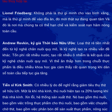
tàu thủy hợp lại.
Lionel Friedberg:
Không phải là thứ gì mình cho vào bình xăng,
mà là thứ gì mình để vào đĩa ăn, đó mới thật sự đáng quan tâm Và
đó là nơi mà chúng ta có thể hạn chế và kiểm soát nạn hâm nóng
toàn cầu.
Andrew Revkin, ký giả Thời báo Nữu Ước
: Loại thịt rẻ tiền nhất
đến từ kỹ nghệ chăn nuôi quy mô, là kỹ nghệ tạo ra nhiều vấn đề
khác. Tổn phí rất nhiều nước, tạo rất nhiều ô nhiễm là kết quả của
kỹ nghệ chăn nuôi quy mô. Vì thế ăn thấp hơn trong chuỗi thực
phẩm là điều nhiều khoa học gia cảm thấy rất quan trọng khi dân
số toàn cầu tiếp tục gia tăng.
Tiến sĩ Kirk Smith
: Có nhiều lý do để nghĩ rằng giảm tiêu thụ thịt
sẽ hữu ích. Một là khí nhà kính, thú nuôi hiện tạo ra 20% lượng khí
thải nhà kính. Xin lỗi, hệ thống sản xuất thịt. Nó bao gồm thú nuôi,
bao gồm việc trồng thực phẩm cho thú nuôi, bao gồm việc chuyên
chở thịt, bao gồm việc phân bón để sản xuất thực phẩm, nông súc