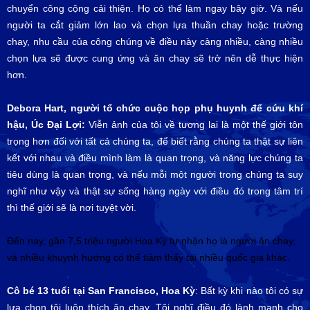
chuyển công cộng cải thiện. Họ có thể làm ngay bây giờ. Và nếu
người ta cắt giảm lớn lao và chọn lựa thuần chay hoặc trường
chay, nhu cầu của công chúng về điều này càng nhiều, càng nhiều
chọn lựa sẽ được cung ứng và ăn chay sẽ trở nên dễ thực hiện
hơn.
Debora Hart, người tổ chức cuộc họp phụ huynh để cứu khí
hậu, Úc Đại Lợi:
Viễn ảnh của tôi về tương lai là một thế giới tôn
trọng hơn đối với tất cả chúng ta, để biết rằng chúng ta thật sự liên
kết với nhau và điều mình làm là quan trọng, và năng lực chúng ta
tiêu dùng là quan trọng, và nếu mỗi một người trong chúng ta suy
nghĩ như vậy và thật sự sống hàng ngày với điều đó trong tâm trí
thì thế giới sẽ là nơi tuyệt vời.
Đến nay, gần 7,5 triệu người Hoa Kỳ tự nhận họ là người ăn chay,
và nhiều khuynh hướng có thể tiàm thấy tại nhiều quốc gia khác.
Cô bé 13 tuổi tại San Francisco, Hoa Kỳ
: Bất kỳ khi nào tôi có sự
lựa chọn tôi luôn thích ăn chay. Tôi nghĩ điều đó lành mạnh cho