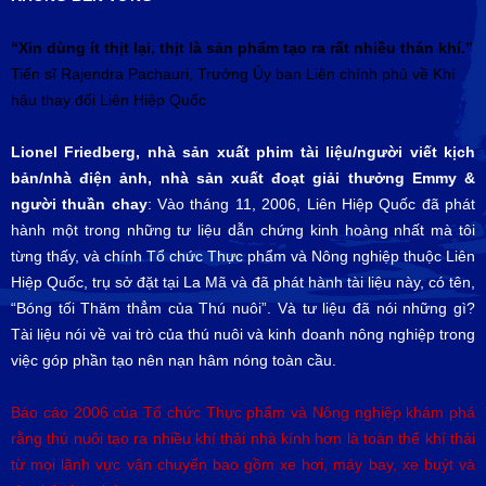
“Xin dùng ít thịt lại, thịt là sản phẩm tạo ra rất nhiều thán khí.”
Tiến sĩ Rajendra Pachauri, Trưởng Ủy ban Liên chính phủ về Khí
hậu thay đổi Liên Hiệp Quốc
Lionel Friedberg, nhà sản xuất phim tài liệu/người viết kịch
bản/nhà điện ảnh, nhà sản xuất đoạt giải thưởng Emmy &
người thuần chay
: Vào tháng 11, 2006, Liên Hiệp Quốc đã phát
hành một trong những tư liệu dẫn chứng kinh hoàng nhất mà tôi
từng thấy, và chính Tổ chức Thực phẩm và Nông nghiệp thuộc Liên
Hiệp Quốc, trụ sở đặt tại La Mã và đã phát hành tài liệu này, có tên,
“Bóng tối Thăm thẳm của Thú nuôi”. Và tư liệu đã nói những gì?
Tài liệu nói về vai trò của thú nuôi và kinh doanh nông nghiệp trong
việc góp phần tạo nên nạn hâm nóng toàn cầu.
Báo cáo 2006 của Tổ chức Thực phẩm và Nông nghiệp khám phá
rằng thú nuôi tạo ra nhiều khí thải nhà kính hơn là toàn thể khí thải
từ mọi lãnh vực vận chuyển bao gồm xe hơi, máy bay, xe buýt và