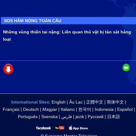
SOS HÂM NÓNG TOÀN CẦU
Những vùng thiên tai nặng: Liên quan thú vật bị tàn sát hàng
loạt
International Sites
:
English
|
Âu Lạc
|
正體中文
|
简体中文
|
Français
|
Deutsch
|
Magyar
|
Italiano
|
한국어
|
Indonesia
|
Español
|
Português
|
Svenska
|
فارس
|
jezik
|
Русский
|
日本語