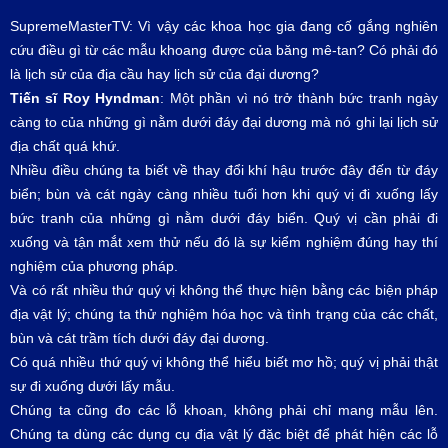
SupremeMasterTV: Vì vậy các khoa học gia đang cố gắng nghiên
cứu điều gì từ các mẫu khoang được của băng mê-tan? Có phải đó
là lịch sử của địa cầu hay lịch sử của đại dương?
Tiến sĩ Roy Hyndman
: Một phần vì nó trở thành bức tranh ngày
càng to của những gì nằm dưới đáy đại dương mà nó ghi lại lịch sử
địa chất quá khứ.
Nhiều điều chúng ta biết về thay đổi khí hậu trước đây đến từ đáy
biển; bùn và cát ngày càng nhiều tuổi hơn khi quý vị đi xuống lấy
bức tranh của những gì nằm dưới đáy biển. Quý vị cần phải đi
xuống và tận mắt xem thử nếu đó là sự kiểm nghiệm đúng hay thí
nghiệm của phương pháp.
Và có rất nhiều thứ quý vị không thể thực hiện bằng các biện pháp
địa vật lý; chúng ta thử nghiệm hóa học và tình trạng của các chất,
bùn và cát trầm tích dưới đáy đại dương.
Có quá nhiều thứ quý vị không thể hiểu biết mơ hồ; quý vị phải thật
sự đi xuống dưới lấy mẫu.
Chúng ta cũng đo các lỗ khoan, không phải chỉ mang mẫu lên.
Chúng ta dùng các dụng cụ địa vật lý đặc biệt để phát hiện các lỗ