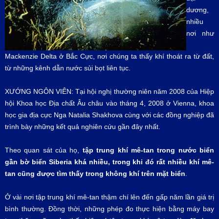
dương,
nhiều
nơi như
Mackenzie Delta ở Bắc Cực, nơi chúng ta thấy khí thoát ra từ đất,
từ những kênh dẫn nước sủi bọt liên tục.
XƯỚNG NGÔN VIÊN: Tại hội nghị thường niên năm 2008 của Hiệp
hội Khoa học Địa chất Âu châu vào tháng 4, 2008 ở Vienna, khoa
học gia địa cực Nga Natalia Shakhova cùng với các đồng nghiệp đã
trình bày những kết quả nghiên cứu gần đây nhất.
Theo quan sát của họ,
tập trung khí mê-tan trong nước biển
gần bờ biển Siberia khá nhiều, trong khi đó rất nhiều khí mê-
tan cũng được tìm thấy trong không khí trên mặt biển
.
Ở vài nơi tập trung khí mê-tan thậm chí lên đến gấp năm lần giá trị
bình thường. Đồng thời, những phép đo thực hiện bằng máy bay