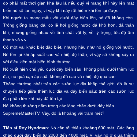
do phải mất thời gian khá lâu là nếu quý vị mang khí này lên mặt
biển nó sẽ tan ngay, vì vậy khí này rất hiếm khi tồn tại được.
Khi người ta mang mẫu vật dưới đáy biển lên, nó đã không còn.
Trông giống băng đá, có lẽ hơi giống nước đá khô hơn, đá thán
khí, nhưng giống nhau về tính chất vật lý, về tỷ trọng, tốc độ âm
thanh và v.v.
Có một vài khác biệt đặc biệt, nhưng hầu như nó giống với nước.
Nó tồn tại khi áp suất cao và nhiệt độ thấp, vì vậy sẽ không xảy ra
với điều kiện mặt biển bình thường.
Nó xuất hiện chủ yếu dưới đáy biển sâu, không phải dưới thềm lục
địa; nó quá cạn áp suất không đủ cao và nhiệt độ quá cao.
Thông thường nhất trên các sườn lục địa khắp thế giới, đó là sự
chuyển tiếp giữa thềm lục địa và đáy biển sâu; trên các sườn lục
địa phần lớn khí này đã tồn tại.
Nó không thường nằm trong các lòng chảo dưới đáy biển.
SupremeMasterTV: Vậy, đó là khoảng vài trăm mét?
Tiến sĩ Roy Hyndman
: Nó cần tối thiểu khoảng 600 mét. Các lòng
chảo dưới đáy biển từ 2000 đến 4000 mét. Vì vậy nó ở giữa thềm