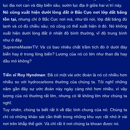
lục địa nơi cạn và đáy biển sâu, sườn lục địa ở giữa hai vị trí này.
Nó cũng xuất hiện dưới lòng đất ở Bắc Cực nơi lớp đất băng
tồn tại,
nhưng chỉ ở Bắc Cực nơi mà, như tôi nói, lớp đất băng đủ
lạnh và có đủ chiều sâu; nó cũng có thể xuất hiện ở đó. Nó không
xuất hiện dưới lòng đất ở nhiệt độ bình thường, vĩ độ trung bình
như ở đây.
SupremeMasterTV: Và có bao nhiêu chất trầm tích đó ở dưới đáy
biển hay ở trong lòng biển? Lượng của nó có lớn như than đá hay
dầu mỏ không?
Tiến sĩ Roy Hyndman
: Đã có một vài ước đoán là nó có nhiều hơn
nhiều so với hydrocarbons thường của chúng ta. Tôi nghĩ những
năm gần đây sự ước đoán này ngày càng nhỏ hơn nhiều, vì vậy
lượng của nó thường rất lớn, nhưng có lẽ không lớn như chúng ta
nghĩ.
Tuy nhiên, chúng ta biết rất ít về đặc tính chung của nó. Chúng ta
chỉ có những khảo sát cần thiết trong những khu vực rất nhỏ ở vài
nơi trên khắp thế giới. Và chỉ rất ít nơi chúng ta khoan được nó.