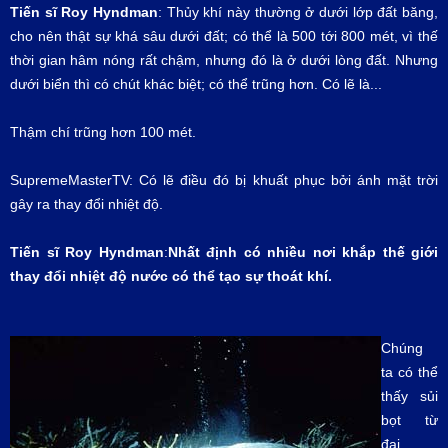
Tiến sĩ Roy Hyndman
: Thủy khí này thường ở dưới lớp đất băng,
cho nên thật sự khá sâu dưới đất; có thể là 500 tới 800 mét, vì thế
thời gian hâm nóng rất chậm, nhưng đó là ở dưới lòng đất. Nhưng
dưới biển thì có chút khác biệt; có thể trũng hơn. Có lẽ là...
Thậm chí trũng hơn 100 mét.
SupremeMasterTV: Có lẽ điều đó bị khuất phục bởi ánh mặt trời
gây ra thay đổi nhiệt độ.
Tiến sĩ Roy Hyndman
:
Nhất định có nhiều nơi khắp thế giới
thay đổi nhiệt độ nước có thể tạo sự thoát khí.
Chúng
ta có thể
thấy sủi
bọt từ
đại