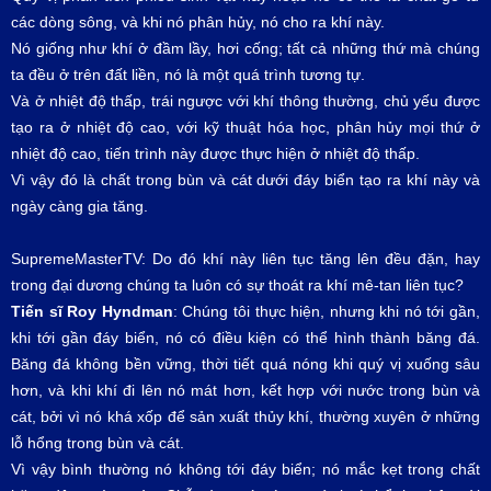
các dòng sông, và khi nó phân hủy, nó cho ra khí này.
Nó giống như khí ở đầm lầy, hơi cống; tất cả những thứ mà chúng
ta đều ở trên đất liền, nó là một quá trình tương tự.
Và ở nhiệt độ thấp, trái ngược với khí thông thường, chủ yếu được
tạo ra ở nhiệt độ cao, với kỹ thuật hóa học, phân hủy mọi thứ ở
nhiệt độ cao, tiến trình này được thực hiện ở nhiệt độ thấp.
Vì vậy đó là chất trong bùn và cát dưới đáy biển tạo ra khí này và
ngày càng gia tăng.
SupremeMasterTV: Do đó khí này liên tục tăng lên đều đặn, hay
trong đại dương chúng ta luôn có sự thoát ra khí mê-tan liên tục?
Tiến sĩ Roy Hyndman
: Chúng tôi thực hiện, nhưng khi nó tới gần,
khi tới gần đáy biển, nó có điều kiện có thể hình thành băng đá.
Băng đá không bền vững, thời tiết quá nóng khi quý vị xuống sâu
hơn, và khi khí đi lên nó mát hơn, kết hợp với nước trong bùn và
cát, bởi vì nó khá xốp để sản xuất thủy khí, thường xuyên ở những
lỗ hổng trong bùn và cát.
Vì vậy bình thường nó không tới đáy biển; nó mắc kẹt trong chất