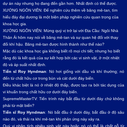
dự án này nhưng họ đang đến gần hơn. Nhất định có thể được.
XƯỚNG NGÔN VIÊN: Để nghiên cứu thêm về băng mê-tan, tìm
hiểu đáy đại dương là một biện pháp nghiên cứu quan trọng của
khoa học gia.
XƯỚNG NGÔN VIÊN: Mừng quý vị trở lại với Địa Cầu: Ngôi Nhà
Thân Ái hôm nay nói về băng mê-tan và sự quan hệ đối với thay
đổi khí hậu. Băng mê-tan được hình thành như thế nào?
Mặc dù các khoa học gia không biết rõ mọi chi tiết; nhưng họ biết
rằng đó là kết quả của sự kết hợp bởi các vi sinh vật, ở một nhiệt
độ và áp suất nhất định.
Tiến sĩ Roy Hyndman
: Nó hơi giống với dầu và khí thường; nó
đến từ chất hữu cơ trong bùn và cát dưới đáy biển.
Điều khác biệt là nó ở nhiệt độ thấp, được tạo ra bởi tác dụng của
vi khuẩn trong chất hữu cơ dưới đáy biển.
SupremeMasterTV: Tiến trình này bắt đầu từ dưới đáy chứ không
phải từ mặt biển?
Tiến sĩ Roy Hyndman
: Nó bắt đầu ở dưới đáy, bắt đầu ở độ sâu
nào đó, và thải ra khí mê-tan khi phản ứng này xảy ra.
Quý vị phân tích phiêu sinh vật này hoặc nó có thể là chất gỗ từ