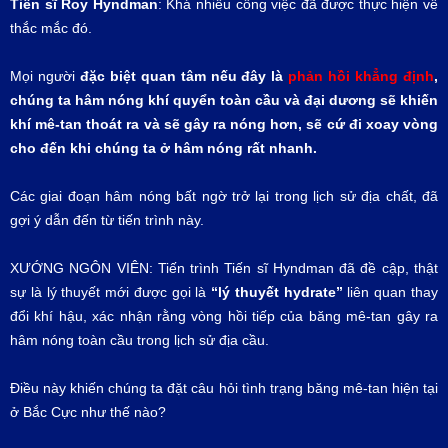
Tiến sĩ Roy Hyndman
: Khá nhiều công việc đã được thực hiện về
thắc mắc đó.
Mọi người
đặc biệt quan tâm nếu đây là
phản hồi khẳng định
,
chúng ta hâm nóng khí quyển toàn cầu và đại dương sẽ khiến
khí mê-tan thoát ra và sẽ gây ra nóng hơn, sẽ cứ đi xoay vòng
cho đến khi chúng ta ở hâm nóng rất nhanh.
Các giai đoạn hâm nóng bất ngờ trở lại trong lịch sử địa chất, đã
gợi ý dẫn đến từ tiến trình này.
XƯỚNG NGÔN VIÊN: Tiến trình Tiến sĩ Hyndman đã đề cập, thật
sự là lý thuyết mới được gọi là
“lý thuyết hydrate”
liên quan thay
đổi khí hậu, xác nhận rằng vòng hồi tiếp của băng mê-tan gây ra
hâm nóng toàn cầu trong lịch sử địa cầu.
Điều này khiến chúng ta đặt câu hỏi tình trạng băng mê-tan hiện tại
ở Bắc Cực như thế nào?