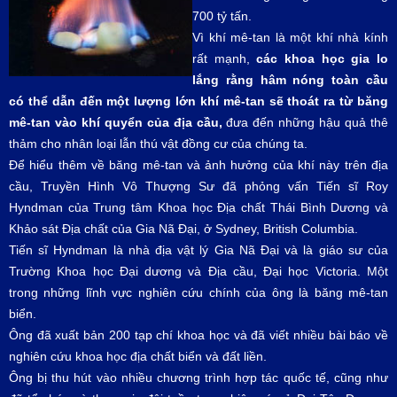
700 tỷ tấn.
Vì khí mê-tan là một khí nhà kính
rất mạnh,
các khoa học gia lo
lắng rằng hâm nóng toàn cầu
có thể dẫn đến một lượng lớn khí mê-tan sẽ thoát ra từ băng
mê-tan vào khí quyển của địa cầu,
đưa đến những hậu quả thê
thảm cho nhân loại lẫn thú vật đồng cư của chúng ta.
Để hiểu thêm về băng mê-tan và ảnh hưởng của khí này trên địa
cầu, Truyền Hình Vô Thượng Sư đã phỏng vấn Tiến sĩ Roy
Hyndman của Trung tâm Khoa học Địa chất Thái Bình Dương và
Khảo sát Địa chất của Gia Nã Đại, ở Sydney, British Columbia.
Tiến sĩ Hyndman là nhà địa vật lý Gia Nã Đại và là giáo sư của
Trường Khoa học Đại dương và Địa cầu, Đại học Victoria. Một
trong những lĩnh vực nghiên cứu chính của ông là băng mê-tan
biển.
Ông đã xuất bản 200 tạp chí khoa học và đã viết nhiều bài báo về
nghiên cứu khoa học địa chất biển và đất liền.
Ông bị thu hút vào nhiều chương trình hợp tác quốc tế, cũng như