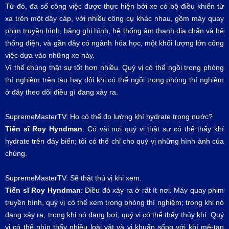
Từ đó, đa số công việc được thực hiện bởi xe có bộ điều khiển từ
xa trên một dây cáp, với nhiều công cụ khác nhau, gồm máy quay
phim truyền hình, băng ghi hình, hệ thống âm thanh địa chấn và hệ
thống điện, và gần đây có ngành hóa học, một khối lượng lớn công
việc dựa vào những xe này.
Vì thế chúng thật sự tốt hơn nhiều. Quý vị có thể ngồi trong phòng
thí nghiệm trên tàu hay đôi khi có thể ngồi trong phòng thí nghiệm
ở đây theo dõi điều gì đang xảy ra.
SupremeMasterTV: Họ có thể đo lường khí hydrate trong nước?
Tiến sĩ Roy Hyndman
: Có vài nơi quý vị thật sự có thể thấy khí
hydrate trên đáy biển; tôi có thể chỉ cho quý vị những hình ảnh của
chúng.
SupremeMasterTV: Sẽ thật thú vị khi xem.
Tiến sĩ Roy Hyndman
: Điều đó xảy ra ở rất ít nơi. Máy quay phim
truyền hình, quý vị có thể xem trong phòng thí nghiệm; trong khi nó
đang xảy ra, trong khi nó đang bơi, quý vị có thể thấy thủy khí. Quý
vị có thể nhìn thấy nhiều loài vật và vi khuẩn sống với khí mê-tan