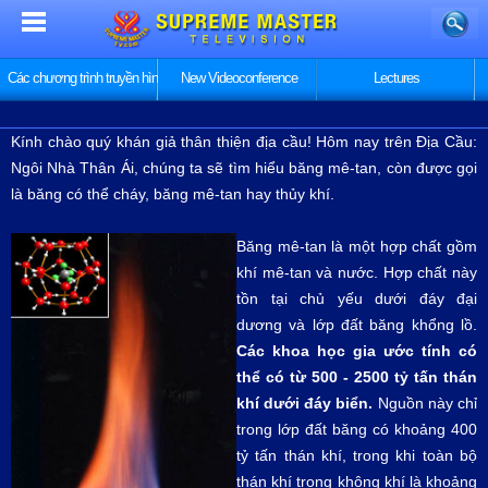
Các chương trình truyền hình
New Videoconference
Lectures
Kính chào quý khán giả thân thiện địa cầu! Hôm nay trên Địa Cầu:
Ngôi Nhà Thân Ái, chúng ta sẽ tìm hiểu băng mê-tan, còn được gọi
là băng có thể cháy, băng mê-tan hay thủy khí.
Băng mê-tan là một hợp chất gồm
khí mê-tan và nước. Hợp chất này
tồn tại chủ yếu dưới đáy đại
dương và lớp đất băng khổng lồ.
Các khoa học gia ước tính có
thể có từ 500 - 2500 tỷ tấn thán
khí dưới đáy biển.
Nguồn này chỉ
trong lớp đất băng có khoảng 400
tỷ tấn thán khí, trong khi toàn bộ
thán khí trong không khí là khoảng