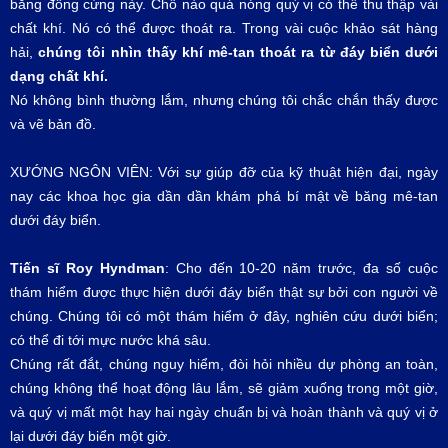
băng đông cứng này. Chỗ nào quá nóng quý vị có thể thu thập vài
chất khí. Nó có thể được thoát ra. Trong vài cuộc khảo sát hàng
hải,
chúng tôi nhìn thấy khí mê-tan thoát ra từ đáy biển dưới
dạng chất khí.
Nó không bình thường lắm, nhưng chúng tôi chắc chắn thấy được
và vẽ bản đồ.
XƯỚNG NGÔN VIÊN: Với sự giúp đỡ của kỹ thuật hiện đại, ngày
nay các khoa học gia dần dần khám phá bí mật về băng mê-tan
dưới đáy biển.
Tiến sĩ Roy Hyndman
: Cho đến 10-20 năm trước, đa số cuộc
thám hiểm được thực hiện dưới đáy biển thật sự bởi con người về
chúng. Chúng tôi có một thám hiểm ở đây, nghiên cứu dưới biển;
có thể đi tới mực nước khá sâu.
Chúng rất đắt, chúng nguy hiểm, đòi hỏi nhiều dự phòng an toàn,
chúng không thể hoạt động lâu lắm, sẽ giảm xuống trong một giờ,
và quý vị mất một hay hai ngày chuẩn bị và hoàn thành và quý vị ở
lại dưới đáy biển một giờ.