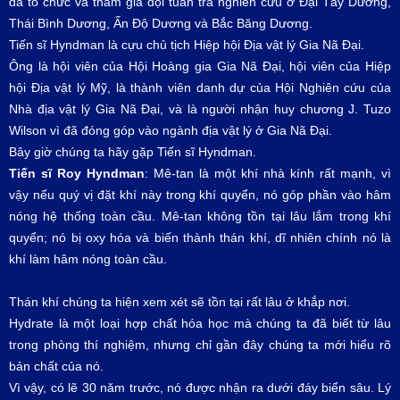
đã tổ chức và tham gia đội tuần tra nghiên cứu ở Đại Tây Dương,
Thái Bình Dương, Ấn Độ Dương và Bắc Băng Dương.
Tiến sĩ Hyndman là cựu chủ tịch Hiệp hội Địa vật lý Gia Nã Đại.
Ông là hội viên của Hội Hoàng gia Gia Nã Đại, hội viên của Hiệp
hội Địa vật lý Mỹ, là thành viên danh dự của Hội Nghiên cứu của
Nhà địa vật lý Gia Nã Đại, và là người nhận huy chương J. Tuzo
Wilson vì đã đóng góp vào ngành địa vật lý ở Gia Nã Đại.
Bây giờ chúng ta hãy gặp Tiến sĩ Hyndman.
Tiến sĩ Roy Hyndman
: Mê-tan là một khí nhà kính rất mạnh, vì
vậy nếu quý vị đặt khí này trong khí quyển, nó góp phần vào hâm
nóng hệ thống toàn cầu. Mê-tan không tồn tại lâu lắm trong khí
quyển; nó bị oxy hóa và biến thành thán khí, dĩ nhiên chính nó là
khí làm hâm nóng toàn cầu.
Thán khí chúng ta hiện xem xét sẽ tồn tại rất lâu ở khắp nơi.
Hydrate là một loại hợp chất hóa học mà chúng ta đã biết từ lâu
trong phòng thí nghiệm, nhưng chỉ gần đây chúng ta mới hiểu rõ
bản chất của nó.
Vì vậy, có lẽ 30 năm trước, nó được nhận ra dưới đáy biển sâu. Lý