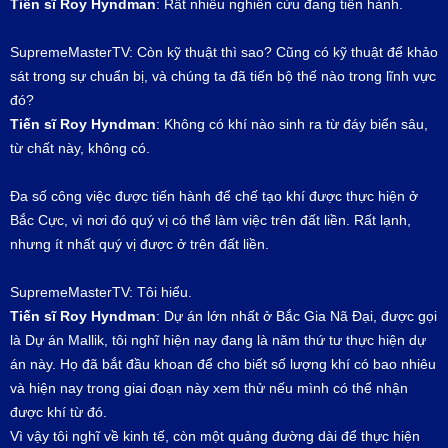
Tiến sĩ Roy Hyndman
: Rất nhiều nghiên cứu đang tiến hành.
SupremeMasterTV: Còn kỹ thuật thì sao? Cũng có kỹ thuật để khảo
sát trong sự chuẩn bị, và chúng ta đã tiến bộ thế nào trong lĩnh vực
đó?
Tiến sĩ Roy Hyndman
: Không có khí nào sinh ra từ đáy biển sâu,
từ chất này, không có.
Đa số công việc được tiến hành để chế tạo khí được thực hiện ở
Bắc Cực, vì nơi đó quý vị có thể làm việc trên đất liền. Rất lạnh,
nhưng ít nhất quý vị được ở trên đất liền.
SupremeMasterTV: Tôi hiểu.
Tiến sĩ Roy Hyndman
: Dự án lớn nhất ở Bắc Gia Nã Đại, được gọi
là Dự án Mallik, tôi nghĩ hiện nay đang là năm thứ tư thực hiện dự
án này. Họ đã bắt đầu khoan để cho biết số lượng khí có bao nhiêu
và hiện nay trong giai đoạn này xem thử nếu mình có thể nhận
được khí từ đó.
Vì vậy tôi nghĩ về kinh tế, còn một quảng đường dài để thực hiện