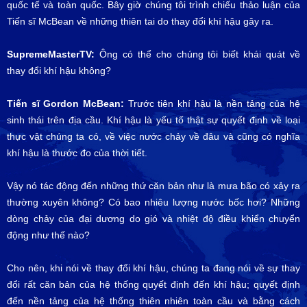
quốc tế và toàn quốc. Bây giờ chúng tôi trình chiếu thảo luận của
Tiến sĩ McBean về những thiên tai do thay đổi khí hậu gây ra.
SupremeMasterTV:
Ông có thể cho chúng tôi biết khái quát về
thay đổi khí hậu không?
Tiến sĩ Gordon McBean:
Trước tiên khí hậu là nền tảng của hệ
sinh thái trên địa cầu. Khí hậu là yếu tố thật sự quyết định về loại
thực vật chúng ta có, về việc nước chảy về đâu và cũng có nghĩa
khí hậu là thước đo của thời tiết.
Vậy nó tác động đến những thứ căn bản như là mưa bão có xảy ra
thường xuyên không? Có bao nhiêu lượng nước bốc hơi? Những
dòng chảy của đại dương do gió và nhiệt độ điều khiển chuyển
động như thế nào?
Cho nên, khi nói về thay đổi khí hậu, chúng ta đang nói về sự thay
đổi rất căn bản của hệ thống quyết định đến khí hậu; quyết định
đến nền tảng của hệ thống thiên nhiên toàn cầu và bằng cách