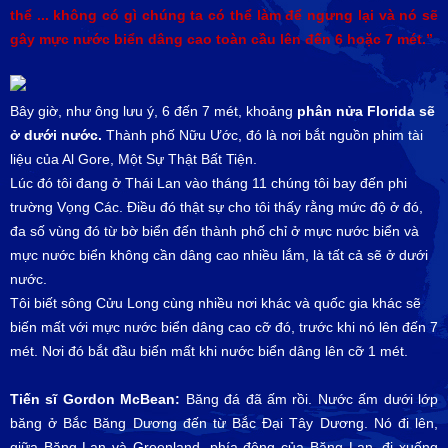
thể ... không có gì chúng ta có thể làm để ngưng lại và nó sẽ
gây mực nước biển dâng cao toàn cầu lên đến 6 hoặc 7 mét.”
Bây giờ, như ông lưu ý, 6 đến 7 mét, khoảng
phân nửa Florida sẽ
ở dưới nước.
Thành phố Nữu Ước, đó là nơi bắt nguồn phim tài
liệu của Al Gore, Một Sự Thật Bất Tiện.
Lúc đó tôi đang ở Thái Lan vào tháng 11 chúng tôi bay đến phi
trường Vọng Các. Điều đó thật sự cho tôi thấy rằng mức độ ở đó,
đa số vùng đó từ bờ biển đến thành phố chỉ ở mực nước biển và
mực nước biển không cần dâng cao nhiều lắm, là tất cả sẽ ở dưới
nước.
Tôi biết sông Cửu Long cùng nhiều nơi khác và quốc gia khác sẽ
biến mất với mực nước biển dâng cao cỡ đó, trước khi nó lên đến 7
mét. Nơi đó bắt đầu biến mất khi nước biển dâng lên cỡ 1 mét.
Tiến sĩ Gordon McBean:
Băng đá đã ấm rồi. Nước ấm dưới lớp
băng ở Bắc Băng Dương đến từ Bắc Đại Tây Dương. Nó đi lên,
giữa Băng Lan và Greenland, phía đông của Băng Lan, đi xuống