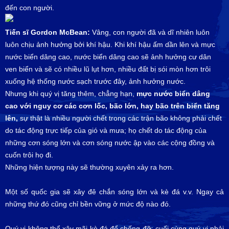
đến con người.
Tiến sĩ Gordon McBean:
Vâng, con người đã và dĩ nhiên luôn
luôn chịu ảnh hưởng bởi khí hậu. Khi khí hậu ấm dần lên và mực
nước biển dâng cao, nước biển dâng cao sẽ ảnh hưởng cư dân
ven biển và sẽ có nhiều lũ lụt hơn, nhiều đất bị sói mòn hơn trôi
xuống hệ thống nước sạch trước đây, ảnh hưởng nước.
Nhưng khi quý vị tăng thêm, chẳng hạn,
mực nước biển dâng
cao với nguy cơ các cơn lốc, bão lớn, hay bão trên biển tăng
lên,
sự thật là nhiều người chết trong các trận bão không phải chết
do tác động trực tiếp của gió và mưa; họ chết do tác động của
những cơn sóng lớn và cơn sóng nước ập vào các cộng đồng và
cuốn trôi họ đi.
Những hiện tượng này sẽ thường xuyên xảy ra hơn.
Một số quốc gia sẽ xây đê chắn sóng lớn và kè đá v.v. Ngay cả
những thứ đó cũng chỉ bền vững ở mức độ nào đó.
Quý vị không thể xây mãi kè đá để chống đỡ; cuối cùng quý vị phải