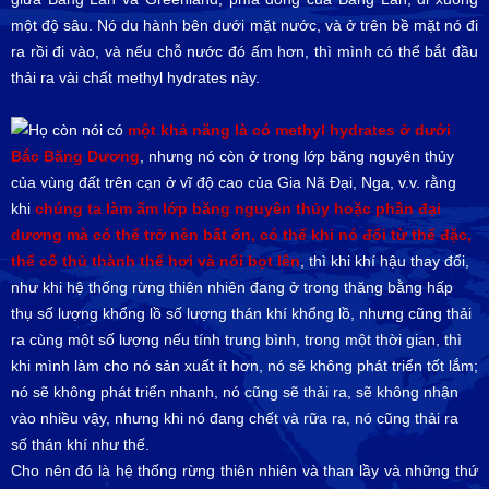
một độ sâu. Nó du hành bên dưới mặt nước, và ở trên bề mặt nó đi
ra rồi đi vào, và nếu chỗ nước đó ấm hơn, thì mình có thể bắt đầu
thải ra vài chất methyl hydrates này.
Họ còn nói có
một khả năng là có methyl hydrates ở dưới
Bắc Băng Dương
, nhưng nó còn ở trong lớp băng nguyên thủy
của vùng đất trên cạn ở vĩ độ cao của Gia Nã Đại, Nga, v.v. rằng
khi
chúng ta làm ấm lớp băng nguyên thủy hoặc phần đại
dương mà có thể trở nên bất ổn, có thể khi nó đổi từ thể đặc,
thể cố thủ thành thể hơi và nổi bọt lên
, thì khi khí hậu thay đổi,
như khi hệ thống rừng thiên nhiên đang ở trong thăng bằng hấp
thụ số lượng khổng lồ số lượng thán khí khổng lồ, nhưng cũng thải
ra cùng một số lượng nếu tính trung bình, trong một thời gian, thì
khi mình làm cho nó sản xuất ít hơn, nó sẽ không phát triển tốt lắm;
nó sẽ không phát triển nhanh, nó cũng sẽ thải ra, sẽ không nhận
vào nhiều vậy, nhưng khi nó đang chết và rữa ra, nó cũng thải ra
số thán khí như thế.
Cho nên đó là hệ thống rừng thiên nhiên và than lầy và những thứ