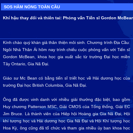
SOS HÂM NÓNG TOÀN CẦU
Khí hậu thay đổi và thiên tai: Phỏng vấn Tiến sĩ Gordon McBea
Kính chào quý khán giả thân thiện môi sinh. Chương trình Địa Cầu:
Ngôi Nhà Thân Ái hôm nay trình chiếu cuộc phỏng vấn với Tiến sĩ
Gordon McBean, khoa học gia xuất sắc từ trường Đại học miền
Tây Ontario, Gia Nã Đại.
Giáo sư Mc Bean có bằng tiến sĩ triết học về Hải dương học của
trường Đại học British Columbia, Gia Nã Đại.
Ông đã được vinh danh với nhiều giải thưởng đặc biệt, bao gồm
Huy chương Patterson MSC, Giải CMOS của Tổng thống, Giải EC
Jim Bruce. Là thành viên của Hiệp hội Hoàng gia Gia Nã Đại, Hội
khí tượng học và Hải dương học Gia Nã Đại và Hội Khí tượng học
Hoa Kỳ, ông cũng đã tổ chức và tham gia nhiều ủy ban khoa học