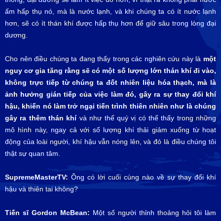
ấm hấp thụ nó, mà là nước lạnh, và khi chúng ta có ít nước lạnh
hơn, sẽ có ít thán khí được hấp thụ hơn để giữ sâu trong lòng đại
dương.
Cho nên điều chúng ta đang thấy trong các nghiên cứu này là
một
nguy cơ gia tăng rằng sẽ có một số lượng lớn thán khí đi vào,
không trực tiếp từ chúng ta đốt nhiên liệu hóa thạch, mà là
ảnh hưởng gián tiếp của việc làm đó, gây ra sự thay đổi khí
hậu, khiến nó làm trở ngại tiến trình thiên nhiên như là chúng
gây ra thêm thán khí
và như thế quý vị có thể thấy trong những
mô hình này, ngay cả với số lượng khí thải giảm xuống từ hoạt
động của loài người, khí hậu vẫn nóng lên, và đó là điều chúng tôi
thật sự quan tâm.
SupremeMasterTV:
Ông có lời cuối cùng nào về sự thay đổi khí
hậu và thiên tai không?
Tiến sĩ Gordon McBean:
Một số người thỉnh thoảng hỏi tôi làm