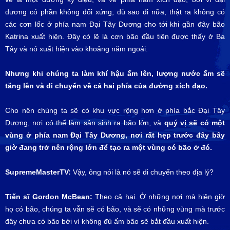
dương có phần không đối xứng; dù sao đi nữa, thật ra không có
các cơn lốc ở phía nam Đại Tây Dương cho tới khi gần đây bão
Katrina xuất hiện. Đây có lẽ là cơn bão đầu tiên được thấy ở Ba
Tây và nó xuất hiện vào khoảng năm ngoái.
Nhưng khi chúng ta làm khí hậu ấm lên, lượng nước ấm sẽ
tăng lên và di chuyển về cả hai phía của đường xích đạo.
Cho nên chúng ta sẽ có khu vực rộng hơn ở phía bắc Đại Tây
Dương, nơi có thể làm sản sinh ra bão lớn, và
quý vị sẽ có một
vùng ở phía nam Đại Tây Dương, nơi rất hẹp trước đây bây
giờ đang trở nên rộng lớn để tạo ra một vùng có bão ở đó.
SupremeMasterTV:
Vậy, ông nói là nó sẽ di chuyển theo địa lý?
Tiến sĩ Gordon McBean:
Theo cả hai. Ở những nơi mà hiện giờ
họ có bão, chúng ta vẫn sẽ có bão, và sẽ có những vùng mà trước
đây chưa có bão bởi vì không đủ ấm bão sẽ bắt đầu xuất hiện.