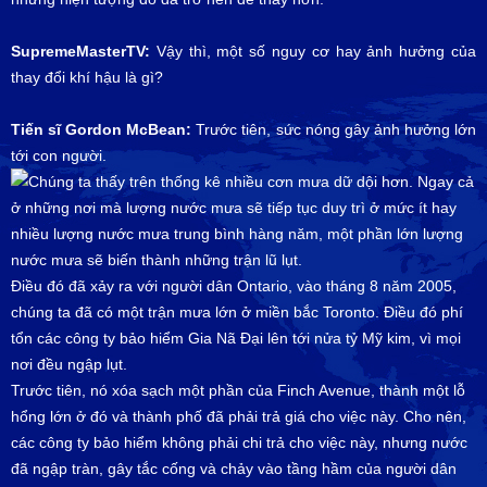
SupremeMasterTV:
Vậy thì, một số nguy cơ hay ảnh hưởng của
thay đổi khí hậu là gì?
Tiến sĩ Gordon McBean:
Trước tiên, sức nóng gây ảnh hưởng lớn
tới con người.
Chúng ta thấy trên thống kê nhiều cơn mưa dữ dội hơn. Ngay cả
ở những nơi mà lượng nước mưa sẽ tiếp tục duy trì ở mức ít hay
nhiều lượng nước mưa trung bình hàng năm, một phần lớn lượng
nước mưa sẽ biến thành những trận lũ lụt.
Điều đó đã xảy ra với người dân Ontario, vào tháng 8 năm 2005,
chúng ta đã có một trận mưa lớn ở miền bắc Toronto. Điều đó phí
tổn các công ty bảo hiểm Gia Nã Đại lên tới nửa tỷ Mỹ kim, vì mọi
nơi đều ngập lụt.
Trước tiên, nó xóa sạch một phần của Finch Avenue, thành một lỗ
hổng lớn ở đó và thành phố đã phải trả giá cho việc này. Cho nên,
các công ty bảo hiểm không phải chi trả cho việc này, nhưng nước
đã ngập tràn, gây tắc cống và chảy vào tầng hầm của người dân