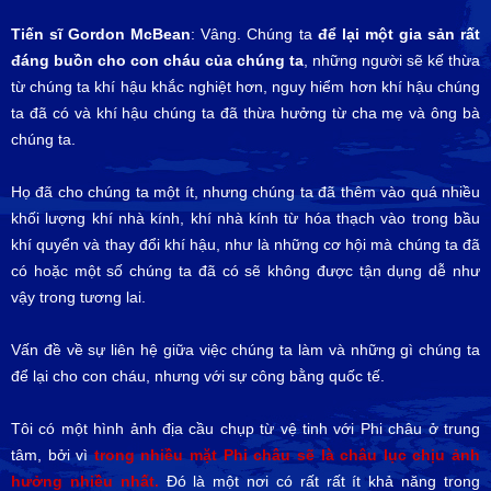
Tiến sĩ Gordon McBean
: Vâng. Chúng ta
để lại một gia sản rất
đáng buồn cho con cháu của chúng ta
, những người sẽ kế thừa
từ chúng ta khí hậu khắc nghiệt hơn, nguy hiểm hơn khí hậu chúng
ta đã có và khí hậu chúng ta đã thừa hưởng từ cha mẹ và ông bà
chúng ta.
Họ đã cho chúng ta một ít, nhưng chúng ta đã thêm vào quá nhiều
khối lượng khí nhà kính, khí nhà kính từ hóa thạch vào trong bầu
khí quyển và thay đổi khí hậu, như là những cơ hội mà chúng ta đã
có hoặc một số chúng ta đã có sẽ không được tận dụng dễ như
vậy trong tương lai.
Vấn đề về sự liên hệ giữa việc chúng ta làm và những gì chúng ta
để lại cho con cháu, nhưng với sự công bằng quốc tế.
Tôi có một hình ảnh địa cầu chụp từ vệ tinh với Phi châu ở trung
tâm, bởi vì
trong nhiều mặt Phi châu sẽ là châu lục chịu ảnh
hưởng nhiều nhất.
Đó là một nơi có rất rất ít khả năng trong