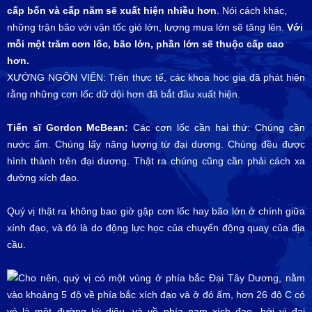
cấp bốn và cấp năm sẽ xuất hiện nhiều hơn
. Nói cách khác,
những trận bão với vận tốc gió lớn, lượng mưa lớn sẽ tăng lên.
Với
mỗi một trăm cơn lốc, bão lớn, phần lớn sẽ thuộc cấp cao
hơn.
XƯỚNG NGÔN VIÊN: Trên thực tế, các khoa học gia đã phát hiện
rằng những cơn lốc dữ dội hơn đã bắt đầu xuất hiện.
Tiến sĩ Gordon McBean:
Các cơn lốc cần hai thứ: Chúng cần
nước ấm. Chúng lấy năng lượng từ đại dương. Chúng đều được
hình thành trên đại dương. Thật ra chúng cũng cần phải cách xa
đường xích đạo.
Quý vị thật ra không bao giờ gặp cơn lốc hay bão lớn ở chính giữa
xính đạo, và đó là do động lực học của chuyển động quay của địa
cầu.
Cho nên, quý vị có một vùng ở phía bắc Đại Tây Dương, nằm
vào khoảng 5 độ về phía bắc xích đạo và ở đó ấm, hơn 26 độ C có
vẻ là một đường kỳ diệu, và về phía nam xích đạo, bởi vì đại