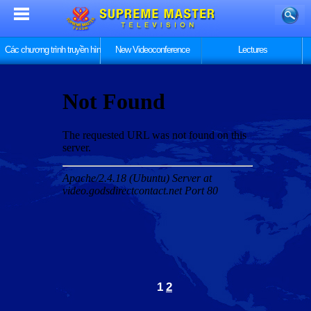
Các chương trình truyền hình
New Videoconference
Lectures
1
2