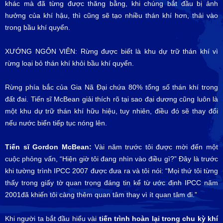
khác mà đã từng được thăng bằng, khi chúng bắt đầu bị ảnh
hưởng của khí hậu, thì cũng sẽ tạo nhiều thán khí hơn, thải vào
trong bầu khí quyển.
XƯỚNG NGÔN VIÊN: Rừng được biết là khu dự trữ thán khí vì
rừng loại bỏ thán khí khỏi bầu khí quyển.
Rừng phía bắc của Gia Nã Đại chứa 80% tổng số thán khí trong
đất đai. Tiến sĩ McBean giải thích rõ tại sao đại dương cũng luôn là
một khu dự trữ thán khí hữu hiệu, tuy nhiên, điều đó sẽ thay đổi
nếu nước biển tiếp tục nóng lên.
Tiến sĩ Gordon McBean:
Vài năm trước tôi được mời đến một
cuộc phỏng vấn, “Hiện giờ tôi đang nhìn vào điều gì?” Đây là trước
khi tường trình IPCC 2007 được đưa ra và tôi nói: “Mọi thứ tôi từng
thấy trong giấy tờ quan trọng đáng tin kể từ ước định IPCC năm
2001đã khiến tôi càng thêm quan tâm thay vì ít quan tâm đi.”
Khi người ta bắt đầu hiểu vài
tiến trình hoàn lại trong chu kỳ khí