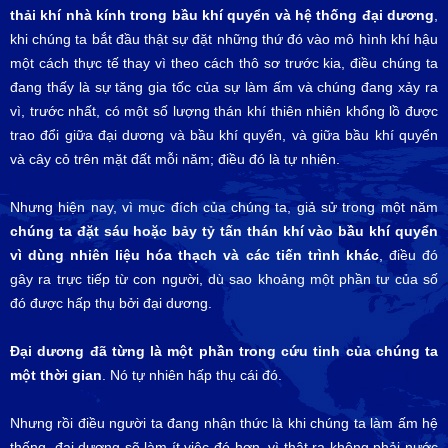
thải khí nhà kính trong bầu khí quyển và hệ thống đại dương
,
khi chúng ta bắt đầu thật sự đặt những thứ đó vào mô hình khí hậu
một cách thực tế thay vì theo cách thô sơ trước kia, điều chúng ta
đang thấy là sự tăng gia tốc của sự làm ấm và chúng đang xảy ra
vì, trước nhất, có một số lượng thán khí thiên nhiên khổng lồ được
trao đổi giữa đại dương và bầu khí quyển, và giữa bầu khí quyển
và cây cỏ trên mặt đất mỗi năm; điều đó là tự nhiên.
Nhưng hiện nay, vì mục đích của chúng ta, giả sử trong một năm
chúng ta đặt sáu hoặc bảy tỷ tấn thán khí vào bầu khí quyển
vì dùng nhiên liệu hóa thạch và các tiến trình khác
, điều đó
gây ra trực tiếp từ con người, dù sao khoảng một phần tư của số
đó được hấp thụ bởi đại dương.
Đại dương đã từng là một phần trong cứu tinh của chúng ta
một thời gian
. Nó tự nhiên hấp thụ cái đó.
Nhưng rồi điều người ta đang nhận thức là khi chúng ta làm ấm hệ
thống, đại dương sẽ làm ít việc đó hơn, vì thật ra không phải nước