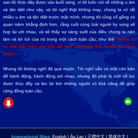
sao tôi thức dậy được vào buổi sáng, vì tôi luôn nói về những u ám
và tận diệt như vậy, và tôi nghĩ thật không may, chúng ta có rất
nhiều u ám và tận diệt trước mặt mình, nhưng tôi cũng cố gắng có
quan niệm khẳng định hơn, rằng cuối cùng loài người hy vọng sẽ
họp lại với nhau, và sẽ thấy sự sáng suốt của điều chúng ta nên
làm và lợi ích của nó trong một cách toàn cầu; như thế
chúng ta
có thể đối diện với vấn đề một cách tập thể, trước khi quá
muộn.
Nhưng tôi không nghĩ đã quá muộn. Tôi nghĩ vẫn có một căn bản
để hành động, hành động với nhau, nhưng đó phải là một nỗ lực
được thúc đẩy và lèo lái bởi những người có khả năng để giúp
cộng đồng toàn cầu.
International Sites
:
English
|
Âu Lạc
|
正體中文
|
简体中文
|