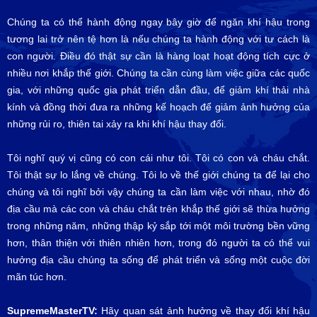
Chúng ta có thể hành động ngay bây giờ để ngăn khí hậu trong
tương lai trở nên tệ hơn là nếu chúng ta hành động với tư cách là
con người. Điều đó thật sự cần là hàng loạt hoạt động tích cực ở
nhiều nơi khắp thế giới. Chúng ta cần cùng làm việc giữa các quốc
gia, với những quốc gia phát triển dẫn đầu, để giảm khí thải nhà
kính và đồng thời đưa ra những kế hoạch để giảm ảnh hưởng của
những rủi ro, thiên tai xảy ra khi khí hậu thay đổi.
Tôi nghĩ quý vị cũng có con cái như tôi. Tôi có con và cháu chắt.
Tôi thật sự lo lắng về chúng. Tôi lo về thế giới chúng ta để lại cho
chúng và tôi nghĩ bởi vậy chúng ta cần làm việc với nhau, nhờ đó
địa cầu mà các con và cháu chắt trên khắp thế giới sẽ thừa hưởng
trong những năm, những thập kỷ sắp tới một môi trường bền vững
hơn, thân thiện với thiên nhiên hơn, trong đó người ta có thể vui
hưởng địa cầu chúng ta sống để phát triển và sống một cuộc đời
mãn túc hơn.
SupremeMasterTV:
Hãy quan sát ảnh hưởng về thay đổi khí hậu