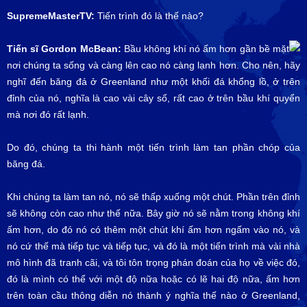
SupremeMasterTV:
Tiến trình đó là thế nào?
Tiến sĩ Gordon McBean:
Bầu không khí nó ấm hơn gần bề mặt
nơi chúng ta sống và càng lên cao nó càng lạnh hơn. Cho nên, hãy
nghĩ đến băng đá ở Greenland như một khối đá khổng lồ, ở trên
đỉnh của nó, nghĩa là cao vài cây số, rất cao ở trên bầu khí quyển
mà nơi đó rất lạnh.
Do đó, chúng ta thi hành một tiến trình làm tan phần chóp của
băng đá.
Khi chúng ta làm tan nó, nó sẽ thấp xuống một chút. Phần trên đỉnh
sẽ không còn cao như thế nữa. Bây giờ nó sẽ nằm trong không khí
ấm hơn, do đó nó có thêm một chút khí ấm hơn ngấm vào nó, và
nó cứ thế mà tiếp tục và tiếp tục, và đó là một tiến trình mà vài nhà
mô hình đã tranh cãi, và tôi tôn trọng phán đoán của họ về việc đó,
đó là mình có thể với một độ nữa hoặc có lẽ hai độ nữa, ấm hơn
trên toàn cầu thông diễn nó thành ý nghĩa thế nào ở Greenland,