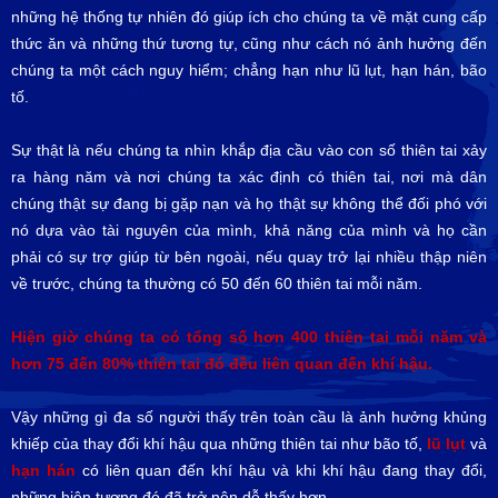
những hệ thống tự nhiên đó giúp ích cho chúng ta về mặt cung cấp
thức ăn và những thứ tương tự, cũng như cách nó ảnh hưởng đến
chúng ta một cách nguy hiểm; chẳng hạn như lũ lụt, hạn hán, bão
tố.
Sự thật là nếu chúng ta nhìn khắp địa cầu vào con số thiên tai xảy
ra hàng năm và nơi chúng ta xác định có thiên tai, nơi mà dân
chúng thật sự đang bị gặp nạn và họ thật sự không thể đối phó với
nó dựa vào tài nguyên của mình, khả năng của mình và họ cần
phải có sự trợ giúp từ bên ngoài, nếu quay trở lại nhiều thập niên
về trước, chúng ta thường có 50 đến 60 thiên tai mỗi năm.
Hiện giờ chúng ta có tổng số hơn 400 thiên tai mỗi năm và
hơn 75 đến 80% thiên tai đó đều liên quan đến khí hậu.
Vậy những gì đa số người thấy trên toàn cầu là ảnh hưởng khủng
khiếp của thay đổi khí hậu qua những thiên tai như bão tố,
lũ lụt
và
hạn hán
có liên quan đến khí hậu và khi khí hậu đang thay đổi,
những hiện tượng đó đã trở nên dễ thấy hơn.