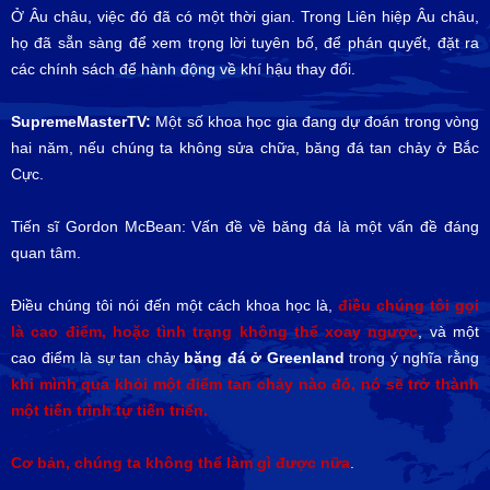
Ở Âu châu, việc đó đã có một thời gian. Trong Liên hiệp Âu châu,
họ đã sẵn sàng để xem trọng lời tuyên bố, để phán quyết, đặt ra
các chính sách để hành động về khí hậu thay đổi.
SupremeMasterTV:
Một số khoa học gia đang dự đoán trong vòng
hai năm, nếu chúng ta không sửa chữa, băng đá tan chảy ở Bắc
Cực.
Tiến sĩ Gordon McBean: Vấn đề về băng đá là một vấn đề đáng
quan tâm.
Điều chúng tôi nói đến một cách khoa học là,
điều chúng tôi gọi
là cao điểm, hoặc tình trạng không thể xoay ngược
, và một
cao điểm là sự tan chảy
băng đá ở Greenland
trong ý nghĩa rằng
khi mình qua khỏi một điểm tan chảy nào đó, nó sẽ trở thành
một tiến trình tự tiến triển.
Cơ bản, chúng ta không thể làm gì được nữa
.