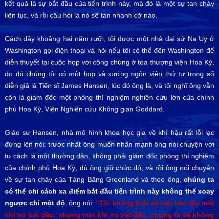
kết quả là sự bắt đầu của tiến trình này, mà đó là một sự tan chảy
liên tục, và rồi câu hỏi là nó sẽ tan nhanh cỡ nào.
Cách đây khoảng hai năm rưỡi, tôi được một nhà đại sứ Na Uy ở
Washington gọi điện thoại và hỏi nếu tôi có thể đến Washington để
diễn thuyết tại cuộc họp với công chúng ở tòa thượng viện Hoa Kỳ,
do đó chúng tôi có một họp và xướng ngôn viên thứ tư trong số
diễn giả là Tiến sĩ James Hansen, lúc đó ông là, và tôi nghĩ ông vẫn
còn là giám đốc một phòng thí nghiệm nghiên cứu lớn của chính
phủ Hoa Kỳ, Viện Nghiên cứu Không gian Goddard.
Giáo sư Hansen, nhà mô hình khoa học gia về khí hậu rất lỗi lạc
đứng lên nói: trước nhất ông muốn nhấn mạnh ông nói chuyện với
tư cách là một thường dân, không phải giám đốc phòng thí nghiệm
của chính phủ Hoa Kỳ, dù ông giữ chức đó, và rồi ông nói chuyện
về sự tan chảy của Tảng Băng Greenland và theo ông,
chúng ta
có thể chỉ cách xa điểm bắt đầu tiến trình này không thể xoay
ngược chỉ một độ
, ông nói:
“Tôi không biết sẽ mất bao lâu một
khi nó bắt đầu, nhưng một khi nó bắt đầu, chúng ta sẽ không