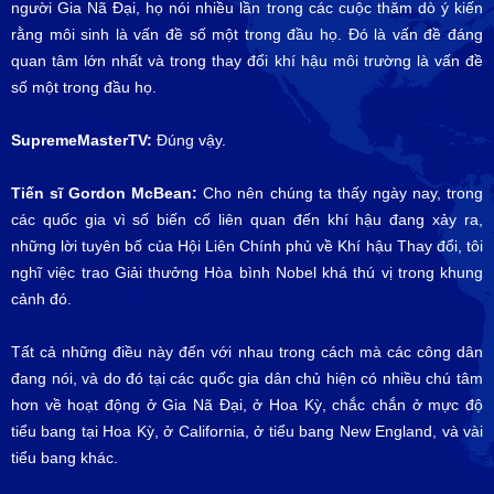
người Gia Nã Đại, họ nói nhiều lần trong các cuộc thăm dò ý kiến
rằng môi sinh là vấn đề số một trong đầu họ. Đó là vấn đề đáng
quan tâm lớn nhất và trong thay đổi khí hậu môi trường là vấn đề
số một trong đầu họ.
SupremeMasterTV:
Đúng vậy.
Tiến sĩ Gordon McBean:
Cho nên chúng ta thấy ngày nay, trong
các quốc gia vì số biến cố liên quan đến khí hậu đang xảy ra,
những lời tuyên bố của Hội Liên Chính phủ về Khí hậu Thay đổi, tôi
nghĩ việc trao Giải thưởng Hòa bình Nobel khá thú vị trong khung
cảnh đó.
Tất cả những điều này đến với nhau trong cách mà các công dân
đang nói, và do đó tại các quốc gia dân chủ hiện có nhiều chú tâm
hơn về hoạt động ở Gia Nã Đại, ở Hoa Kỳ, chắc chắn ở mực độ
tiểu bang tại Hoa Kỳ, ở California, ở tiểu bang New England, và vài
tiểu bang khác.