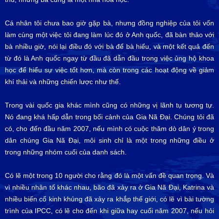
Cá nhân tôi chưa bao giờ gặp bà, nhưng đồng nghiệp của tôi vốn
làm cùng một việc tôi đang làm lúc đó ở Anh quốc, đã bàn thảo với
bà nhiều giờ, nói lại điều đó với bà để bà hiểu, và một kết quả đến
từ đó là Anh quốc ngay từ đầu đã dẫn đầu trong việc ủng hộ khoa
học để hiểu sự việc tốt hơn, mà còn trong các hoạt động về giảm
khí thải và những chiến lược như thế.
Trong vài quốc gia khác mình cũng có những vị lãnh tụ tương tự.
Nó đang khá hấp dẫn trong bối cảnh của Gia Nã Đại. Chúng tôi đã
có, cho đến đầu năm 2007, nếu mình có cuộc thăm dò dân ý trong
dân chúng Gia Nã Đại, môi sinh chỉ là một trong những điều ở
trong những nhóm cuối của danh sách.
Có lẽ một trong 10 người cho rằng đó là một vấn đề quan trọng. Và
vì nhiều nhân tố khác nhau, bão đã xảy ra ở Gia Nã Đại, Katrina và
nhiều biến cố kinh khủng đã xảy ra khắp thế giới, có lẽ vì bài tường
trình của IPCC, có lẽ cho đến khi giữa hay cuối năm 2007, nếu hỏi