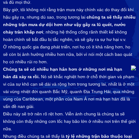
và đủ mọi thứ.
Bây giờ, tôi không nói rằng trận mưa này chính xác do thay đổi khí
hậu gây ra, nhưng dù sao, trong tương lai
chúng ta sẽ thấy nhiều
những trận mưa dự dội hơn như vậy gây ra lũ quét, nước
chảy tràn khắp nơi
; những hệ thống cống rãnh thiết kế không
hoàn chỉnh sẽ bắt đầu bị tắc nghẽn, và sẽ gây ra sự hư hại v.v.
Ở những quốc gia đang phát triển, nơi họ có ít khả năng hơn, họ
sẽ còn bị ảnh hưởng nhiều hơn nữa, bởi vì nói một cách bao quát
họ có nhiều rủi ro hơn.
Chúng ta sẽ có nhiều hạn hán hơn ở những nơi mà hạn
hán đã xảy ra rồi.
Nó sẽ khắc nghiệt hơn ở chỗ thời gian và phạm
vi của sự khô cạn sẽ dài và rộng hơn trong tương lai, nhất là ở một
vài vùng nhiệt đới quanh Bắc Mỹ, quanh Địa Trung Hải, qua những
vùng của Caribbean, một phần của Nam Á nơi mà hạn hán đã là
vấn đề nan giải.
Điều này sẽ trở nên rõ rệt hơn. Viễn ảnh chung là chúng ta sẽ
không còn thấy những cơn lốc hay bão lớn ở nhiều nơi trên thế giới
nữa.
Nhưng điều chúng ta sẽ thấy là
tỷ lệ những trận bão thuộc loại