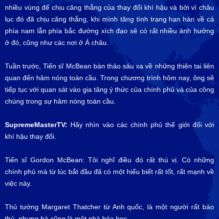
nhiều vùng để chịu căng thẳng của thay đổi khí hậu và bởi vì châu
lục đó đã chịu căng thẳng, khi mình tăng tình trạng hạn hán về cả
phía nam lẫn phía bắc đường xích đạo sẽ có rất nhiều ảnh hưởng
ở đó, cũng như các nơi ở Á châu.
Tuần trước, Tiến sĩ McBean bàn thảo sâu xa về những thiên tai liên
quan đến hâm nóng toàn cầu. Trong chương trình hôm nay, ông sẽ
tiếp tục với quan sát vào gia tăng ý thức của chính phủ và của công
chúng trong sự hâm nóng toàn cầu.
SupremeMasterTV:
Hãy nhìn vào các chính phủ thế giới đối với
khí hậu thay đổi.
Tiến sĩ Gordon McBean: Tôi nghĩ điều đó rất thú vị. Có những
chính phủ mà từ lúc bắt đầu đã có một hiểu biết rất tốt, rất mạnh về
việc này.
Thủ tướng Margaret Thatcher từ Anh quốc, là một người rất bảo
thủ, nhưng bà cũng là một nhà hóa học.