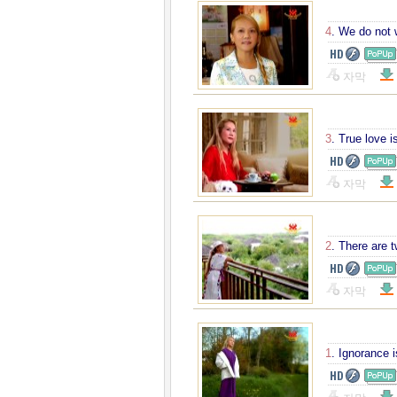
4
. We do not
자막
3
. True love 
자막
2
. There are 
자막
1
. Ignorance i