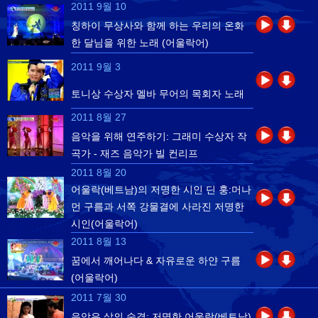
2011 9월 10
칭하이 무상사와 함께 하는 우리의 온화
한 달님을 위한 노래 (어울락어)
2011 9월 3
토니상 수상자 멜바 무어의 목회자 노래
2011 8월 27
음악을 위해 연주하기: 그래미 수상자 작
곡가 - 재즈 음악가 빌 컨리프
2011 8월 20
어울락(베트남)의 저명한 시인 딘 훙:머나
먼 구름과 서쪽 강물결에 사라진 저명한
시인(어울락어)
2011 8월 13
꿈에서 깨어나다 & 자유로운 하얀 구름
(어울락어)
2011 7월 30
음악은 삶의 숨결: 저명한 어울락(베트남)