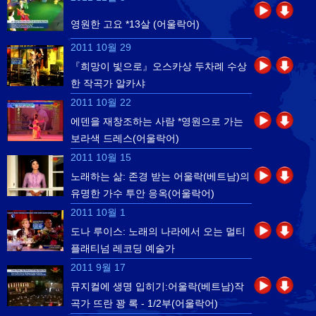
영원한 고요 *13살 (어울락어)
2011 10월 29
『희망이 빛으로』오스카상 두차례 수상
한 작곡가 알카샤
2011 10월 22
에덴을 재창조하는 사람 *영원으로 가는
보라색 드레스(어울락어)
2011 10월 15
노래하는 삶: 존경 받는 어울락(베트남)의
유명한 가수 투안 응옥(어울락어)
2011 10월 1
도나 루이스: 노래의 나라에서 오는 멀티
플래티넘 레코딩 예술가
2011 9월 17
뮤지컬에 생명 입히기:어울락(베트남)작
곡가 뜨란 꽝 록 - 1/2부(어울락어)