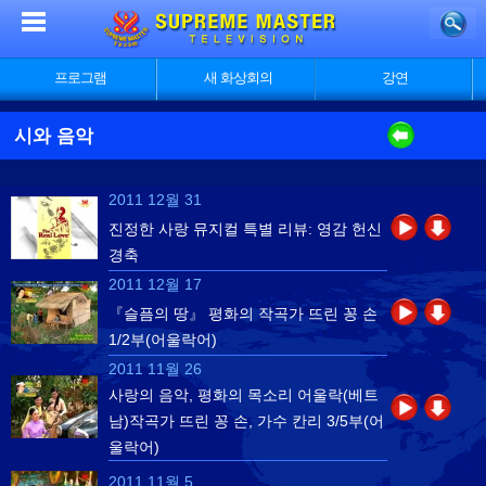
프로그램
새 화상회의
강연
시와 음악
2011 12월 31
진정한 사랑 뮤지컬 특별 리뷰: 영감 헌신
경축
2011 12월 17
『슬픔의 땅』 평화의 작곡가 뜨린 꽁 손
1/2부(어울락어)
2011 11월 26
사랑의 음악, 평화의 목소리 어울락(베트
남)작곡가 뜨린 꽁 손, 가수 칸리 3/5부(어
울락어)
2011 11월 5