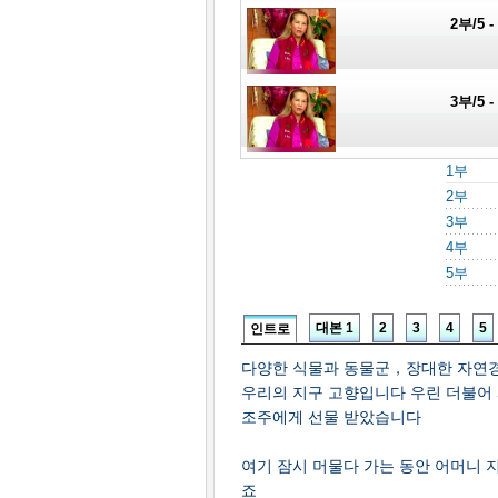
2부/5
3부/5
1부
4부/5
2부
3부
4부
5부/5
5부
대본 1
2
3
4
5
인트로
다양한 식물과 동물군，장대한 자연경
우리의 지구 고향입니다 우린 더불어 
조주에게 선물 받았습니다
여기 잠시 머물다 가는 동안 어머니 
죠