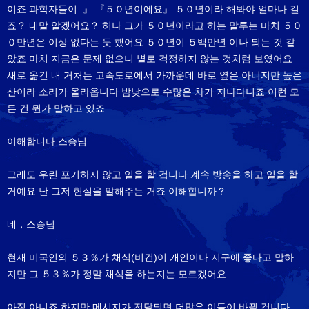
이죠 과학자들이..』 『５０년이에요』 ５０년이라 해봐야 얼마나 길
죠？ 내말 알겠어요？ 허나 그가 ５０년이라고 하는 말투는 마치 ５０
０만년은 이상 없다는 듯 했어요 ５０년이 ５백만년 이나 되는 것 같
았죠 마치 지금은 문제 없으니 별로 걱정하지 않는 것처럼 보였어요
새로 옮긴 내 거처는 고속도로에서 가까운데 바로 옆은 아니지만 높은
산이라 소리가 올라옵니다 밤낮으로 수많은 차가 지나다니죠 이런 모
든 건 뭔가 말하고 있죠
이해합니다 스승님
그래도 우린 포기하지 않고 일을 할 겁니다 계속 방송을 하고 일을 할
거예요 난 그저 현실을 말해주는 거죠 이해합니까？
네，스승님
현재 미국인의 ５３％가 채식(비건)이 개인이나 지구에 좋다고 말하
지만 그 ５３％가 정말 채식을 하는지는 모르겠어요
아직 아니죠 하지만 메시지가 전달되면 더많은 이들이 바뀔 겁니다