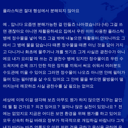
플라스틱은 절대 행성에서 분해되지 않아요
예，압니다 요즘엔 분해가능한 걸 만들죠 나아졌습니다 (네) 그걸 쓰
면 괜찮아요 아니면 재활용하세요 집에서 우린 이미 사용한 플라스틱
병에 정수물을 넣어 먹죠 그걸 밖에 내놓으면 재활용이 안되니까요 그
래서 그 병에 물을 담습니다 때론 정수물을 때론 아닌 것을 담아 가지
고 다니거나 화초에 물주거나 개를 씻기죠 그게 사실은 광천수가 아니
에요 내가 요리할 때 쓰는 건 광천수 병에 있지만 정수물이죠 우린 수
도꼭지에 손목 크기 만한 작은 장치를 끼워서 써요 쉬워서 여러분도
수도관에 끼울 수 있어요 그러면 정수물이 나오죠 아니면 안에 필터가
들어 있는 필터병을 살 수도 있어요 그 안에 물을 부으면 물방울이 떨
어지는데 깨끗하죠 사실 광천수를 살 필요는 없어요
세상에 이제 이걸 생각해 보죠 아무도 뭔가 하지 않으면 지구는 끝인
데 뭘 할 건가요？ 의견 있어요？ 얼마나 많은 실천이 있었나요？ 전
에는 없었지요 지금은 어디든 보면 환경을 위해 뭔가를 하고 있어요
모두 신속히 하길 바래요 정부가 적극적으로 개입하길 바랍니다 그게
내가 바라는 바죠 언론도요 이런 저런 것을 금하고 육식을 금하면 우