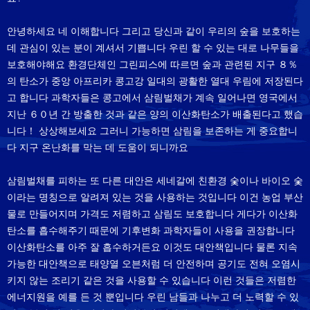
안녕하세요 네 이해합니다 그리고 당신과 같이 우리의 숲을 보호하는
데 관심이 있는 분이 계셔서 기쁩니다 우린 할 수 있는 대로 나무들을
보호해야해요 환경단체인 그린피스에 따르면 숲과 관련된 지구 ８％
의 탄소가 중앙 아프리카 콩고강 일대의 광활한 열대 우림에 저장된다
고 합니다 과학자들은 콩고에서 삼림벌채가 계속 일어나면 영국에서
지난 ６０년 간 방출한 것과 같은 양의 이산화탄소가 배출된다고 했습
니다！ 상상해보세요 그러니 가능하면 삼림을 보존하는 게 중요합니
다 지구 온난화를 막는 데 도움이 되니까요
삼림벌채를 피하는 또 다른 대안은 세네갈에 친환경 숯이나 바이오 숯
이라는 명칭으로 알려져 있는 것을 사용하는 것입니다 이건 농업 부산
물로 만들어지며 가격도 저렴하고 삼림도 보호합니다 게다가 이산화
탄소를 흡수해주기 때문에 기후변화 과학자들이 사용을 권장합니다
이산화탄소를 아주 잘 흡수하거든요 이것도 대안책입니다 물론 지속
가능한 대안책으로 태양열 오븐처럼 더 안전하며 공기도 전혀 오염시
키지 않는 조리기 같은 것을 사용할 수 있습니다 이런 것들은 저렴한
에너지원을 예를 든 것 뿐입니다 우린 남들과 나누고 더 노력할 수 있