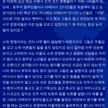
전 자문해 보곤 해요 어째서 진작 보지 못했을까？ 어떤 나라들이 있
는데，호주의 원주민들이나 아메리카 인디언들은 처음부터 알고 있
었거든요 (네) 백년 전도 아니에요 아메리카 인디언 노인들은 『이런
식으로 가면 결과는 뻔하다』라고 했죠 그들은 알고 있었는데 왜 우리
서구 문명국들은 이런 일을 모르고 있었지요？ 왜 우리는 항상 눈이
멀어 있지요？
소위 문명이라는 것이 너무 빨리 발달했기 때문이지요 그들은 우월감
을 갖고 소위 어른들의 말을 듣지 않았지요 당신 말처럼 아주 단순해
보이고 소박하게 사는 이들요 소위 문명화 되고 발달된 사람들은 우리
가 힘이 세고 원주민 노인들은 숲속에서 단순하게 살기 때문에 아무것
도 모른다고 생각합니다 우리는 듣지를 않아요 지금만 듣지 않는게 아
니라 예수나 부처의 말도 듣지 않아요 그들은 늘 말했지요 성경 전체
어디서나 찾아 볼수 있어요 고기를 먹지 말고 동물을 죽이지 말며 자
연을 파괴하지 말고 신의 모든 창조물을 존중하라고요 모두가 신에게
서 왔으니까요 불교도 같고 기독교도 같고 회교도 같고 자이나교도 같
고 시크교도 같아요 모두 자연 보호와 동물 보호를 말합니다 예를 들
면 그래요 아메리카 원주민들도요 예를 들면요 자연에서 뭔가를 취해
야 할 때는 감사하고 존중하며 어떻게든지 돌려주려고 합니다 우리가