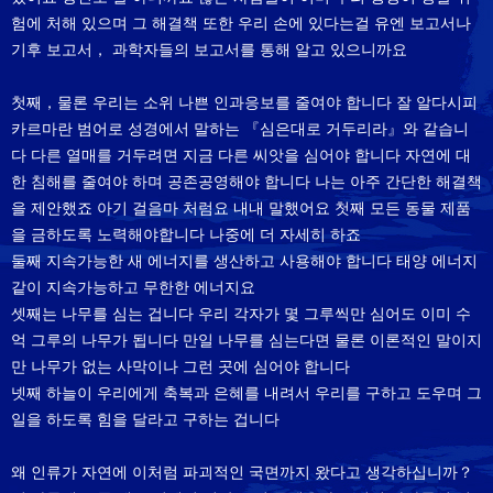
험에 처해 있으며 그 해결책 또한 우리 손에 있다는걸 유엔 보고서나
기후 보고서， 과학자들의 보고서를 통해 알고 있으니까요
첫째，물론 우리는 소위 나쁜 인과응보를 줄여야 합니다 잘 알다시피
카르마란 범어로 성경에서 말하는 『심은대로 거두리라』와 같습니
다 다른 열매를 거두려면 지금 다른 씨앗을 심어야 합니다 자연에 대
한 침해를 줄여야 하며 공존공영해야 합니다 나는 아주 간단한 해결책
을 제안했죠 아기 걸음마 처럼요 내내 말했어요 첫째 모든 동물 제품
을 금하도록 노력해야합니다 나중에 더 자세히 하죠
둘째 지속가능한 새 에너지를 생산하고 사용해야 합니다 태양 에너지
같이 지속가능하고 무한한 에너지요
셋째는 나무를 심는 겁니다 우리 각자가 몇 그루씩만 심어도 이미 수
억 그루의 나무가 됩니다 만일 나무를 심는다면 물론 이론적인 말이지
만 나무가 없는 사막이나 그런 곳에 심어야 합니다
넷째 하늘이 우리에게 축복과 은혜를 내려서 우리를 구하고 도우며 그
일을 하도록 힘을 달라고 구하는 겁니다
왜 인류가 자연에 이처럼 파괴적인 국면까지 왔다고 생각하십니까？