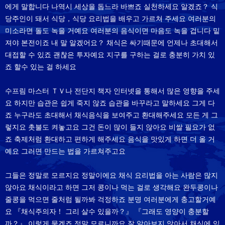
에게 말합니다 나역시 세상을 돕느라 바쁘죠 실천하세요 알겠죠？ 식
당주인이 돼서 식당，식당 요리법을 배우고 가르쳐 주세요 여러분의
미소라면 돌도 녹을 거예요 여러분의 음식이면 마음도 녹을 겁니다 밑
져야 본전이죠 내 말 알겠어요？ 채식은 싸기때문에 언제나 초대해서
대접할 수 있죠 괜찮은 투자예요 지구를 구하는 걸로 충분히 가치 있
죠 할수 있는 걸 하세요
수프림 마스터 ＴＶ나 전단지 책자 인터넷을 통해서 많은 영향을 주세
요 하지만 습관은 쉽게 죽지 않죠 습관을 바꾸라고 말하세요 그게 다
죠 누구라도 초대해서 채식음식을 보여주고 환대해주세요 모든 게 그
렇지요 촛불도 켜놓고요 그건 돈이 많이 들지 않아요 비쌀 필요가 없
죠 축제처럼 환대하고 편하게 해주세요 음식을 맛있게 하면 더 올 거
예요 그러면 만드는 법을 가르쳐주고요
그들은 정말로 모르지요 정말이에요 채식 요리법을 아는 사람은 많지
않아요 채식이라고 하면 그저 콩이나 먹는 걸로 생각해요 완두콩이나
줄콩을 먹으면 줄처럼 될까봐 걱정하죠 분명 여러분에게 충고할거예
요 『채식주의자！ 그리 살수 있을까？』 『그래도 영양이 충분할
까？』 이렇게 묻겠죠 정말 모르니까요 잘 알아보지 않아서 채식에 익