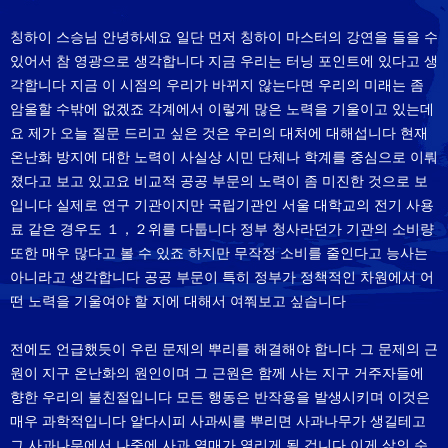
칭하이 스승님 안녕하세요 일단 먼저 칭하이 마스터의 강연을 들을 수
있어서 참 영광으로 생각합니다 지금 우리는 터닝 포인트에 있다고 생
각합니다 지금 이 시점의 우리가 바뀌지 않는다면 우리의 미래는 좀
암울할 수밖에 없겠죠 각계에서 이렇게 많은 노력을 기울이고 있는데
요 제가 오늘 질문 드리고 싶은 것은 우리의 대처에 대해섭니다 현재
온난화 방지에 대한 노력이 사실상 시민 단체나 학계를 중심으로 이뤄
졌다고 보고 있고요 비교적 공공 부문의 노력이 좀 미진한 것으로 보
입니다 실제로 연구 기관이지만 국립기관인 서울 대학교의 전기 사용
료 같은 경우도 １，２위를 다툽니다 정부 청사라던가 기관의 소비량
또한 매우 많다고 볼 수 있죠 하지만 무작정 소비를 줄인다고 능사는
아니라고 생각합니다 공공 부문이 특히 정부가 정책적인 차원에서 어
떤 노력을 기울여야 할 지에 대해서 여쭤보고 싶습니다
전에도 언급했듯이 우린 문제의 뿌리를 해결해야 합니다 그 문제의 근
원이 지구 온난화의 원인이며 그 근원은 함께 사는 지구 거주자들에
향한 우리의 불친절입니다 모든 행동은 반작용을 발생시키며 이것은
매우 과학적입니다 알다시피 사과씨를 뿌리면 사과나무가 생길테고
그 사과나무에서 나중에 사과 열매가 열리게 될 겁니다 이게 삶의 순