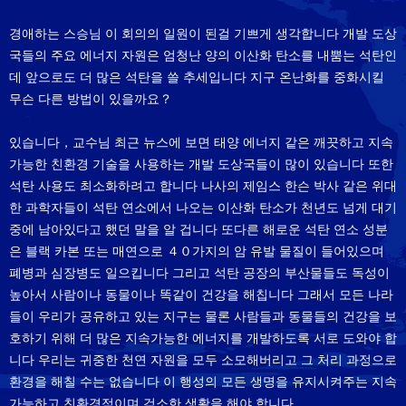
경애하는 스승님 이 회의의 일원이 된걸 기쁘게 생각합니다 개발 도상
국들의 주요 에너지 자원은 엄청난 양의 이산화 탄소를 내뿜는 석탄인
데 앞으로도 더 많은 석탄을 쓸 추세입니다 지구 온난화를 중화시킬
무슨 다른 방법이 있을까요？
있습니다，교수님 최근 뉴스에 보면 태양 에너지 같은 깨끗하고 지속
가능한 친환경 기술을 사용하는 개발 도상국들이 많이 있습니다 또한
석탄 사용도 최소화하려고 합니다 나사의 제임스 한슨 박사 같은 위대
한 과학자들이 석탄 연소에서 나오는 이산화 탄소가 천년도 넘게 대기
중에 남아있다고 했던 말을 알 겁니다 또다른 해로운 석탄 연소 성분
은 블랙 카본 또는 매연으로 ４０가지의 암 유발 물질이 들어있으며
폐병과 심장병도 일으킵니다 그리고 석탄 공장의 부산물들도 독성이
높아서 사람이나 동물이나 똑같이 건강을 해칩니다 그래서 모든 나라
들이 우리가 공유하고 있는 지구는 물론 사람들과 동물들의 건강을 보
호하기 위해 더 많은 지속가능한 에너지를 개발하도록 서로 도와야 합
니다 우리는 귀중한 천연 자원을 모두 소모해버리고 그 처리 과정으로
환경을 해칠 수는 없습니다 이 행성의 모든 생명을 유지시켜주는 지속
가능하고 친환경적이며 검소한 생활을 해야 합니다