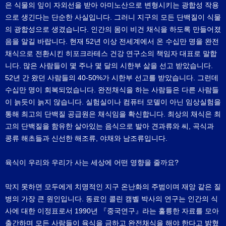
은 식물의 잎이 자외선을 받아 아미노산으로 변형시키는 광합성 작용
으로 생긴다는 단순한 사실입니다. 그러니 지구의 모든 단백질이 식물
의 광합성으로 생겼습니다. 인간의 몸이 비건 채식을 하도록 만들어졌
음을 알길 바랍니다. 현재 52년 이상 전세계에서 온 수십만 명을 완전
채식으로 전환시킨 히포크라테스 건강 연구소의 책임자 대표로 말합
니다. 많은 사람들이 몇 주나 몇 달의 시한부 삶을 선고 받았습니다.
52년 간 왔던 사람들의 40-50%가 시한부 선고를 받았습니다. 그런데
수십만 명이 회복되었습니다. 완전채식을 하는 사람들은 다른 사람들
이 늙듯이 늙지 않습니다. 실험실이나 컴퓨터 모델이 아닌 임상실험을
통해 최고의 단백질 공급원은 채식임을 확신합니다. 최상의 채식은 최
고의 단백질을 함유한 살아있는 음식으로 발아 견과류와 씨, 곡식과
콩류 해초들과 신선한 해조류, 야채와 남조류입니다.
육식이 우리와 우리가 사는 세상에 어떤 영향을 줄까요?
막지 못하면 모두에게 치명적인 지구 온난화의 주범이며 재앙 같은 질
병의 가장 큰 원인입니다. 동료인 콜린 캠벨 박사의 연구는 인간의 식
사에 대한 이정표로서 1990년 『중국연구』라는 훌륭한 자료를 모아
출간하며 모든 사람들이 육식을 금하고 완전채식을 해야 한다고 밝혔