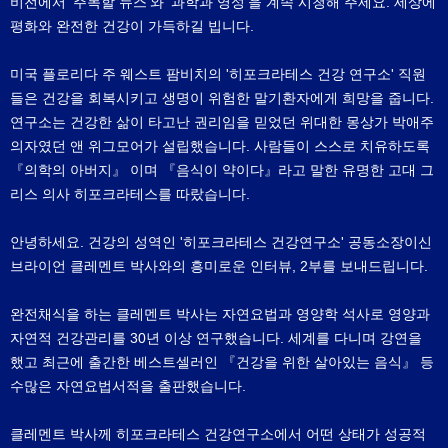
비전에서 ‘주목할 뉴스’와 ‘과학과 영성’을 계속 시청해 주세요. 세상에
평화와 완전한 건강이 가득하길 빕니다.
미국 플로리다 주 웨스트 팜비치의 '히포크라테스 건강 연구소' 직원
들은 건강을 회복시키고 생명이 위험한 말기환자에게 희망을 줍니다.
연구소는 건강한 삶이 타고난 권리임을 믿었던 위대한 몽상가 박애주
의자였던 앤 위그모어가 설립했습니다. 사람들이 스스로 치유하도록
『의학의 아버지』 이며 『음식이 약이다』라고 말한 유명한 고대 그
리스 의사 히포크라테스를 따랐습니다.
안녕하세요. 건강의 성역인 '히포크라테스 건강연구소' 공동소장이신
브라이언 클레멘트 박사와의 흥미로운 인터뷰, 2부를 보내드립니다.
완전채식을 하는 클레멘트 박사는 자연요법과 영양학 석사로 영양과
자연적 건강관리를 30년 이상 연구했습니다. 세계를 다니며 강연을
했고 최근에 출간한 베스트셀러인 『건강을 위한 살아있는 음식』 등
수많은 자연요법서적을 출판했습니다.
클레멘트 박사께 히포크라테스 건강연구소에서 어떤 상태가 성공적