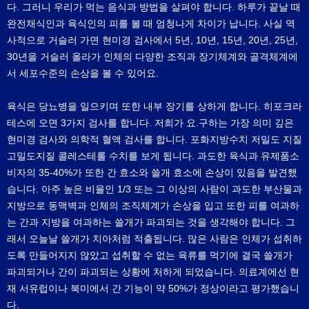
다. 그러니 우리가 먹는 음식과 방법을 살펴야 합니다. 하루가 끝날 때
완전채식인과 육식인의 피를 볼 때 엄청나게 차이가 납니다. 사실 역
사적으로 거슬러 가면 현미경 검사에서 5년, 10년, 15년, 20년, 25년,
30년을 거슬러 올라가 인체의 다양한 조직과 장기체계와 골격체계에
서 세포수준의 손상을 볼 수 있어요.
육식은 당뇨병을 일으키며 또한 내부 장기를 상하게 합니다. 히포크라
테스에 오면 3가지 검사를 합니다. 저희가 요.구하는 가장 의미 깊은
현미경 검사와 의학적 혈액 검사를 합니다. 포화지방수치 저밀도 지질
고밀도지질 콜레스테롤 수치를 보게 됩니다. 과도한 육식과 유제품소
비자의 35-40%가 또한 간 효소와 쓸개 효소에 손상이 있음을 발견했
습니다. 아주 높은 비율인 1/3 또는 그 이상의 사람이 과도한 부산물과
지방으로 동맥벽과 인체의 조직체계가 손상을 입고 또한 피를 여과하
는 간과 지방을 여과하는 쓸개가 파괴되는 것을 생각해야 합니다. 그
래서 오늘날 쓸개가 치아처럼 적출됩니다. 많은 사람은 인체가 섭취하
도록 만들어지지 않았고 섭취할 수 없는 육류를 먹기에 결국 쓸개가
파괴되거나 간이 파괴되는 상황에 처하게 되었습니다. 의료계에선 현
재 서유럽이나 북미에서 간 기능이 약 50%가 정상이라고 평가했습니
다.