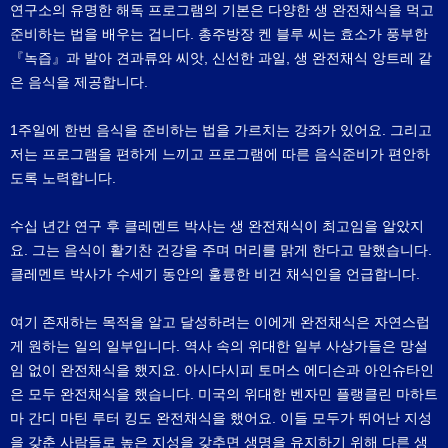
연구소의 유명한 해독 프로그램의 기본은 다양한 생 완전채식을 먹고
준비하는 법을 배우는 겁니다. 총주방장 켄 블루 씨는 효소가 풍부한
『녹즙』과 발아 견과류와 씨앗, 신선한 과일, 생 완전채식 앙트레 같
은 음식을 제공합니다.
1주일에 한번 음식을 준비하는 법을 가르치는 강좌가 있어요. 그리고
저는 프로그램을 편하게 느끼고 프로그램에 따른 음식준비가 편안하
도록 노력합니다.
수십 년간 연구 후 클레멘트 박사는 생 완전채식이 최고임을 알았지
요. 그는 음식이 활기찬 건강을 주며 머리를 맑게 한다고 말했습니다.
클레멘트 박사가 수세기 동안의 훌륭한 비건 채식인을 언급합니다.
여기 존재하는 목적을 알고 달성하려는 이에게 완전채식은 자연스럽
게 원하는 일의 일부입니다. 역사 속의 위대한 일부 사상가들은 망설
임 없이 완전채식을 했지요. 아시다시피 토머스 에디슨과 아인슈타인
은 모두 완전채식을 했습니다. 미국의 위대한 벤자민 플랭클린 마하트
마 간디 마틴 루터 킹도 완전채식을 했어요. 이들 모두가 뛰어난 지성
을 갖춘 사람들로 높은 지성을 갖추면 생명을 유지하기 위해 다른 생