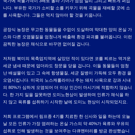
국가에 곡물가격이 3배로 올라 기아가 점점 널리 그리고 빠르게 퍼집
니다. 부유한 국가가 소비할 소를 키우기 위해 곡물을 재배할 곳에 소
를 사육합니다. 그들은 먹지 않아야 할 것을 키웁니다.
공장식 농장은 무고한 동물들을 수없이 도살하며 막대한 양의 온실 가
스와 다른 오염물질을 엄청나게 배출해 환경 파괴를 불러옵니다. 이런
끔찍한 농장은 채식으로 바꾸면 없어질 겁니다.
저처럼 북미의 목축업지역에 살았던 적이 있다면 코를 찌르는 역겨운
세균 냄새 때문에 덥더라도 창문을 닫을 겁니다. 이들 동물들의 엄청
난 배설물이 있고 그 속에 항생물질, 세균 질병이 가득해 모두 환경 을
오염시킵니다. 미국의 노스캐롤라이나 주는 돼지 사육으로 강과 시내
의 80%가 심하게 오염되어 더 이상 인간이 마시기에 적합하지 않습니
다. 한 가지 일을 잘못하면 도미노현상이 발생하며 인류가 채식을 하
지 않고 육류를 섭취하기 시작한 날에 도미노 현상이 시작되었지요.
저희 프로그램에서 림프종 4기를 치료한 한 신사와 일을 하는데 오늘
날 모든 인류가 가장 염려하는 온실 가스의 약 40%가 육류와 우유의
섭취로 인해 발생하는 것을 보여주는 다큐멘터리를 방금 완성했습니