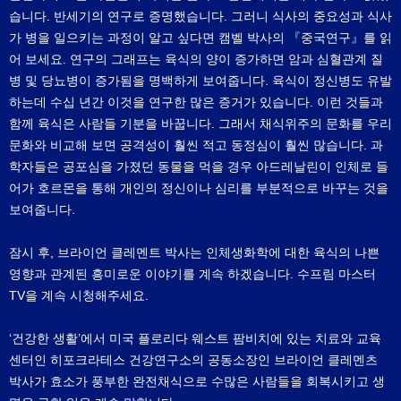
습니다. 반세기의 연구로 증명했습니다. 그러니 식사의 중요성과 식사
가 병을 일으키는 과정이 알고 싶다면 캠벨 박사의 『중국연구』를 읽
어 보세요. 연구의 그래프는 육식의 양이 증가하면 암과 심혈관계 질
병 및 당뇨병이 증가됨을 명백하게 보여줍니다. 육식이 정신병도 유발
하는데 수십 년간 이것을 연구한 많은 증거가 있습니다. 이런 것들과
함께 육식은 사람들 기분을 바꿉니다. 그래서 채식위주의 문화를 우리
문화와 비교해 보면 공격성이 훨씬 적고 동정심이 훨씬 많습니다. 과
학자들은 공포심을 가졌던 동물을 먹을 경우 아드레날린이 인체로 들
어가 호르몬을 통해 개인의 정신이나 심리를 부분적으로 바꾸는 것을
보여줍니다.
잠시 후, 브라이언 클레멘트 박사는 인체생화학에 대한 육식의 나쁜
영향과 관계된 흥미로운 이야기를 계속 하겠습니다. 수프림 마스터
TV을 계속 시청해주세요.
‘건강한 생활’에서 미국 플로리다 웨스트 팜비치에 있는 치료와 교육
센터인 히포크라테스 건강연구소의 공동소장인 브라이언 클레멘츠
박사가 효소가 풍부한 완전채식으로 수많은 사람들을 회복시키고 생