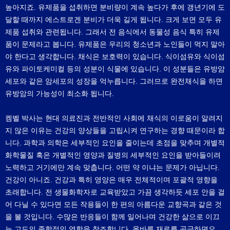
높아지죠. 유제품을 섭취하면 분비량이 계속 높다가 후에 갱년기에 도
달할 때까지 에스트로겐 분비가 더욱 길게 됩니다. 크게 보면 모두 유
제품 섭취와 관련됩니다. 그래서 전 음식에서 동물성 음식 특히 유제
품이 문제라고 봅니다. 유제품은 우리의 청소년과 노인들이 먹지 말아
야 한다고 생각합니다. 채식은 보호력이 있습니다. 식이섬유와 식이섬
유와 파이토케미컬 등의 성분이 식물에 있습니다. 이 성분들은 유방암
세포와 같은 암세포의 성장을 억누릅니다. 그러므로 완전채식을 하면
유방암의 가능성이 최소화 됩니다.
켐벨 박사는 현대 의료진과 전반적인 사회에 채식의 이로움이 알려지
지 않은 이유는 건강의 양상들을 고립시켜 연구하는 경향 때문이라 합
니다. 과학과 의학은 세부적인 요인을 줄이는데 초점을 맞추며 개별적
화학물질 혹은 개별적인 영양과 질병의 세부적인 요인을 받아들이려
노력하고 거기에만 계속 맞춥니다. 어떤 약 이냐는 문제가 아닙니다.
건강이 아니죠. 건강과 특히 영양은 매우 전체적이며 포괄적 영향을
초래합니다. 전 생물화학자로 교육받았고 가끔 생각하듯 세포 안을 걸
어 다닐 수 있다면 모든 작용들이 한 편의 아름다운 교향곡과 같은 것
을 볼 것입니다. 수많은 반응들이 함께 일어나며 건강한 삶으로 이끄
는 고도의 종합적인 역학을 창조합니다. 올바른 재료를 공급하면요.