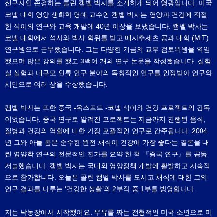
선구자인 존경하는 콜린 캠벨 박사를 소개하게 되어 영광입니다. 미국
코넬 대학 영양 생화학 명예 교수인 캠벨 박사는 영양과 건강에 적절
한 식이의 연구와 교육 개발에 40년 이상을 보냈습니다. 캠벨 박사는
코넬 대학에서 석사와 박사 학위를 받고 매사추세츠 공과 대학 (MIT)
연구원으로 근무했습니다. 그는 다양한 기금의 교부 검토위원을 역임
했으며 많은 강의를 했고 3백여 개의 연구 논문을 작성했습니다. 실험
실 실험과 대규모 인류 연구 분야의 독창적인 연구를 인정받아 연구와
시민으로 여러 상을 수상했습니다.
캠벨 박사는 또한 중국 -옥스포드 -코넬 식이와 건강 프로젝트의 감독
이었습니다. 중국 연구로 알려진 프로젝트는 지금까지 진행된 음식,
질병과 건강의 역할에 대한 가장 포괄적인 연구로 간주됩니다. 2004
년 그와 아들 톰은 순수한 완전 채식이 건강에 가장 좋다는 결론을 내
린 영양학 연구의 전문적인 진가를 요약 한 책 『중국 연구』를 공동
저술했습니다. 캠벨 박사는 국내외 영양정책 개발에 활발하고 지속적
으로 참가합니다. 오늘은 콜린 캠벨 박사를 모시고 채식에 대한 그의
연구 결과를 다루는 ‘건강한 생활’의 2부작 중 1부를 방영합니다.
저는 낙농장에서 시작했어요. 우유를 짜는 전형적인 미국 소년으로 미