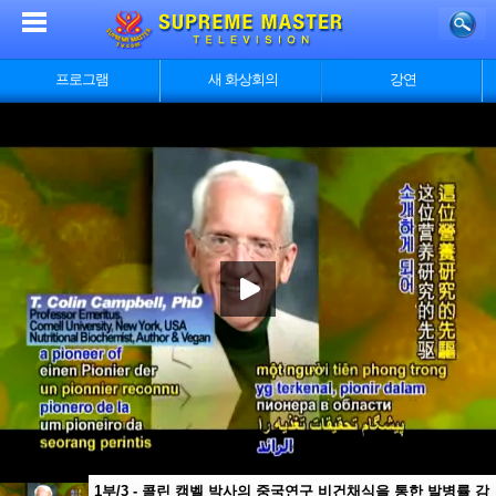
프로그램
새 화상회의
강연
1부/3 - 콜린 캠벨 박사의 중국연구 비건채식을 통한 발병률 감