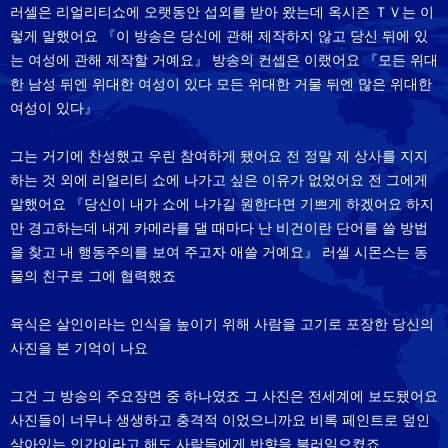
러셀은 리얼리티쇼에 오랫동안 섭외를 받아 왔는데 옥시즌 ＴＶ는 이
렇게 말했어요 『이 방송은 당신에 관해 제작하지 않고 당신 뒤에 있
는 여성에 관해 제작할 거예요』 방송의 컨셉은 이랬어요 『모든 위대
한 남성 뒤엔 위대한 여성이 있다 모든 위대한 거물 뒤엔 많은 위대한
여성이 있다』
그는 거기에 찬성했고 우린 참여하게 됐어요 전 정말 제 상사를 지지
하는 것 외에 리얼리티 쇼에 나가고 싶은 이유가 없었어요 전 그에게
말했어요 『당신이 내가 쇼에 나가길 원한다면 기쁘게 하겠어요 하지
만 경고하는데 내게 카메라를 댈 때마다 난 비건이란 단어를 쓸 방법
을 찾고 내 행동주의를 보여 주고자 애쓸 거예요』 러셀 시몬스는 동
물의 친구로 그에 협력했죠
육식은 살인이라는 인식을 높이기 위해 사람을 고기로 포장한 당신의
사진을 본 기억이 나요
그건 그 방송의 주요장면 중 하나였죠 그 사진은 전세계에 보도됐어요
사진들이 너무나 생생하고 충격적 이었으니까요 비록 페인트로 덮인
살아있는 인간이라고 해도 사람들에게 반향을 불러일으켰죠