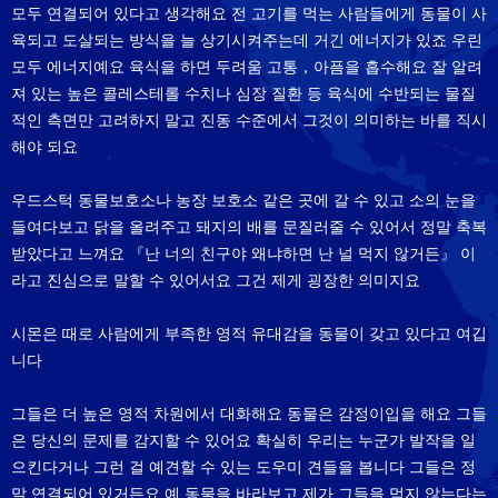
모두 연결되어 있다고 생각해요 전 고기를 먹는 사람들에게 동물이 사
육되고 도살되는 방식을 늘 상기시켜주는데 거긴 에너지가 있죠 우린
모두 에너지예요 육식을 하면 두려움 고통，아픔을 흡수해요 잘 알려
져 있는 높은 콜레스테롤 수치나 심장 질환 등 육식에 수반되는 물질
적인 측면만 고려하지 말고 진동 수준에서 그것이 의미하는 바를 직시
해야 되요
우드스턱 동물보호소나 농장 보호소 같은 곳에 갈 수 있고 소의 눈을
들여다보고 닭을 올려주고 돼지의 배를 문질러줄 수 있어서 정말 축복
받았다고 느껴요 『난 너의 친구야 왜냐하면 난 널 먹지 않거든』 이
라고 진심으로 말할 수 있어서요 그건 제게 굉장한 의미지요
시몬은 때로 사람에게 부족한 영적 유대감을 동물이 갖고 있다고 여깁
니다
그들은 더 높은 영적 차원에서 대화해요 동물은 감정이입을 해요 그들
은 당신의 문제를 감지할 수 있어요 확실히 우리는 누군가 발작을 일
으킨다거나 그런 걸 예견할 수 있는 도우미 견들을 봅니다 그들은 정
말 연결되어 있거든요 예 동물을 바라보고 제가 그들을 먹지 않는다는