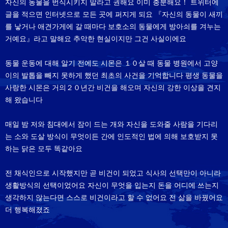
자신의 동물을 번식시키지 말라고 권해요 이미 충분해요！ 트위터에
글을 적으면 인터넷으로 모든 곳에 퍼지게 되요 『자신의 동물이 새끼
를 낳거나 애견가게에 갈 때마다 보호소의 동물에게 방아쇠를 겨누는
거예요』라고 말해요 추악한 현실이지만 그건 사실이에요
동물 운동에 대해 알기 전에도 시몬은 １０살 때 동물 병원에서 고양
이의 발톱을 빼지 못하게 했던 최초의 사건을 기억합니다 평생 동물을
사랑한 시몬은 거의２０년간 비건을 해오며 자신의 강한 이상을 견지
해 왔습니다
매일 밤 저와 침대에서 잠이 드는 개와 자신을 도와줄 사람을 기다리
는 소와 도살 방식이 무엇이든 간에 인도적인 법에 의해 보호받지 못
하는 닭은 모두 똑같아요
전 채식인으로 시작했지만 곧 비건이 되었고 식사의 선택만이 아니라
생활방식의 선택이었어요 자신이 무엇을 입는지 돈을 어디에 쓰는지
생각하지 않는다면 스스로 비건이라고 할 수 없어요 전 삶을 바꿨어요
더 행복해졌죠