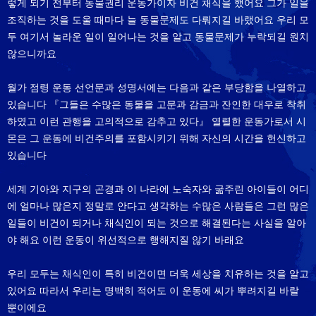
렇게 되기 전부터 동물권리 운동가이자 비건 채식을 했어요 그가 일을
조직하는 것을 도울 때마다 늘 동물문제도 다뤄지길 바랬어요 우리 모
두 여기서 놀라운 일이 일어나는 것을 알고 동물문제가 누락되길 원치
않으니까요
월가 점령 운동 선언문과 성명서에는 다음과 같은 부당함을 나열하고
있습니다 『그들은 수많은 동물을 고문과 감금과 잔인한 대우로 착취
하였고 이런 관행을 고의적으로 감추고 있다』 열렬한 운동가로서 시
몬은 그 운동에 비건주의를 포함시키기 위해 자신의 시간을 헌신하고
있습니다
세계 기아와 지구의 곤경과 이 나라에 노숙자와 굶주린 아이들이 어디
에 얼마나 많은지 정말로 안다고 생각하는 수많은 사람들은 그런 많은
일들이 비건이 되거나 채식인이 되는 것으로 해결된다는 사실을 알아
야 해요 이런 운동이 위선적으로 행해지질 않기 바래요
우리 모두는 채식인이 특히 비건이면 더욱 세상을 치유하는 것을 알고
있어요 따라서 우리는 명백히 적어도 이 운동에 씨가 뿌려지길 바랄
뿐이에요