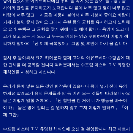
형이 잡혔지요 아유르베다에선 우리 몸 속에 있는 원소: 불，땅，물
사이의 균형을 유지하고자 노력합니다 불이 너무 많고 열이 너무 많고
바람이 너무 많고… 지금은 미풍이 불어서 아주 기분이 좋아요 바람이
거세게 불면 좋지 않아요 그래서 우린 몸의 균형을 유지하고자 노력해
요 요가 수행은 그 균형을 찾기 위해 매일 해야 합니다 욕망이 오고 에
고가 오고 모든 게 오죠 그 누구도 예외는 없죠 수행하면서 이렇게 생
각하지 말아요 『난 이제 극복했어』 그럼 몇 초만에 다시 올 겁니다
잠시 후 돌아와서 요기 카메룬과 함께 고대의 아유르베다 수행법에 대
한 견해를 더 공유할 겁니다 여러분께서는 수프림 마스터 ＴＶ 유명한
채식인을 시청하고 계십니다
우리가 몸에 넣는 모든 것엔 반작용이 있습니다 몸에 넣기 전에 유의
하세요 알레르기 음식 문제들과 암 등 이런 모든 것들이 따라오니까요
몸은 이렇게 말할 거예요， 『난 할만큼 한 거야 네가 행동을 바꾸어
야 해』 몸은 병에 걸리는 걸 원하지 않고 그저 이렇게 말하죠， 『이
제 그만』
수프림 마스터 ＴＶ 유명한 채식인에 오신 걸 환영합니다 최근 페르시