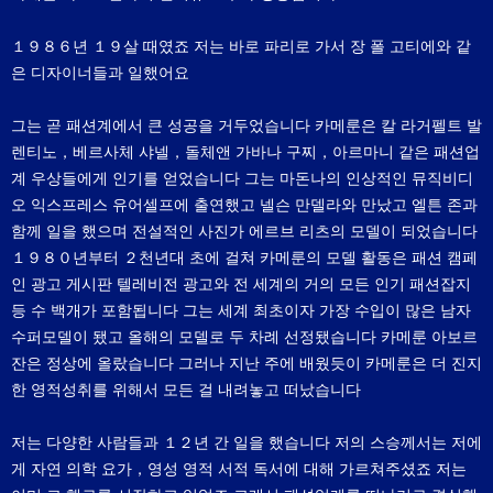
１９８６년 １９살 때였죠 저는 바로 파리로 가서 장 폴 고티에와 같
은 디자이너들과 일했어요
그는 곧 패션계에서 큰 성공을 거두었습니다 카메룬은 칼 라거펠트 발
렌티노，베르사체 샤넬，돌체앤 가바나 구찌，아르마니 같은 패션업
계 우상들에게 인기를 얻었습니다 그는 마돈나의 인상적인 뮤직비디
오 익스프레스 유어셀프에 출연했고 넬슨 만델라와 만났고 엘튼 존과
함께 일을 했으며 전설적인 사진가 에르브 리츠의 모델이 되었습니다
１９８０년부터 ２천년대 초에 걸쳐 카메룬의 모델 활동은 패션 캠페
인 광고 게시판 텔레비전 광고와 전 세계의 거의 모든 인기 패션잡지
등 수 백개가 포함됩니다 그는 세계 최초이자 가장 수입이 많은 남자
수퍼모델이 됐고 올해의 모델로 두 차례 선정됐습니다 카메룬 아보르
잔은 정상에 올랐습니다 그러나 지난 주에 배웠듯이 카메룬은 더 진지
한 영적성취를 위해서 모든 걸 내려놓고 떠났습니다
저는 다양한 사람들과 １２년 간 일을 했습니다 저의 스승께서는 저에
게 자연 의학 요가，영성 영적 서적 독서에 대해 가르쳐주셨죠 저는