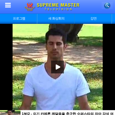
프로그램
새 화상회의
강연
1부/2 - 요기 카메론 깨달음을 추구한 수퍼스타의 자아 각성 여