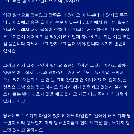
보죠 혀를 좀 보여주실래요？ 예 (희지요)
약간 흰색으로 덮여있고 앞쪽은 더 많아요 이 부분에 더 많지요 목구
멍，이 끝에요 움푹 들어 간 부분이 있는데，소장에서 음식의 흡수가
안되죠 그래서 때로 음식이 소화가 잘 안되는 거죠 하지만 전 또 묻지
요 『기분이 어때요？ 뭘 먹었어요？ 언제 자나요？』 저는 이런 모든
걸 묻습니다 자세히 보고 만져보고 물어 봐야 합니다 ３가지 방법이
있지요
그리고 잠시 그것과 앉아 있어요 스승은『이건 그것』 이라고 말하지
않아요 예，잠시 그것과 앉아 있는 거지요 『오, 그래 알려 드릴게
요』 뭐가 오는지 보는 건 늘 그리 간단한 건 아니에요 더 깊이 있는
것은요 그냥 오는 것도 아녜요 갑자기 뭐가 진행되고 있는지 알게 되
죠 때로는 반대 신호가 있을 때도 있어요 지금 어느 쪽이지？ 그렇게
알게 되지요
당뇨에도 １４가지 타입이 있어요 어느 타입인지 알아야 해요 카파 당
뇨인지 바타 당뇨인지 피타 당뇨인지를요 현대 의학은 한，두가지 당
뇨만 있다고 말하지요