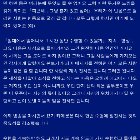
만 하면 몸은 여러분에 무엇도 줄 수 없어요 그럼 이런 무거운 느낌을
갖게 되지요 『피곤해，그냥 혼자 있고 싶어』 우리가 이 빈몸으로 달
리면 사회는 빈통으로 굴러 갈 겁니다 모두 그렇게 하지만 여기에 노
력이 있어요 (예)
『침대에서 일어나서 １시간 동안 수행할 수 있을까』 지속，명상，
고요 다음은 세상으로 들어 가야죠 그건 완전히 다른 인간인 거지요
이 사회는 그걸 토대로 하지 않아요 그러니 그걸 사람들에게 가져오는
건 각자에게 달렸어요 본보기가 되어 메시지를 전하면 여기 모든 사람
들이 같은 걸 할 겁니다 한 사람씩 계속 전하면 됩니다 그러면 됩니다
온 세상을 떠맡아 소식을 전하고 싶다는 마음은 오히려 에고에서 나오
는 거지요 우린 신이 아니니까요 우린 단지 신의 작은 일부분이죠 우
린 이 우주에서 자신의 몫이 있어요 그러니 자신의 위치에서 매일 수
행하고 신이 보낸 이들의 말을 전하면 됩니다
이제 방송을 마치면서 요기 카메룬은 다시 한번 수행에 정진하는 것의
중요성을 강조했습니다
수행을 계속해야 해요 그래서 저도 계속 인도에 가서 수행하고 돌아옵