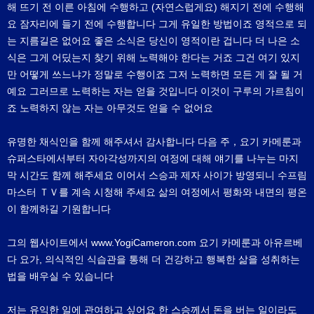
해 뜨기 전 이른 아침에 수행하고 (자연스럽게요) 해지기 전에 수행해
요 잠자리에 들기 전에 수행합니다 그게 유일한 방법이죠 영적으로 되
는 지름길은 없어요 좋은 소식은 당신이 영적이란 겁니다 더 나은 소
식은 그게 어딨는지 찾기 위해 노력해야 한다는 거죠 그건 여기 있지
만 어떻게 쓰느냐가 정말로 수행이죠 그저 노력하면 모든 게 잘 될 거
예요 그러므로 노력하는 자는 얻을 것입니다 이것이 구루의 가르침이
죠 노력하지 않는 자는 아무것도 얻을 수 없어요
유명한 채식인을 함께 해주셔서 감사합니다 다음 주，요기 카메룬과
슈퍼스타에서부터 자아각성까지의 여정에 대해 얘기를 나누는 마지
막 시간도 함께 해주세요 이어서 스승과 제자 사이가 방영되니 수프림
마스터 ＴＶ를 계속 시청해 주세요 삶의 여정에서 평화와 내면의 평온
이 함께하길 기원합니다
그의 웹사이트에서 www.YogiCameron.com 요기 카메룬과 아유르베
다 요가, 의식적인 식습관을 통해 더 건강하고 행복한 삶을 성취하는
법을 배우실 수 있습니다
저는 유익한 일에 관여하고 싶어요 한 스승께서 돈을 버는 일이라도