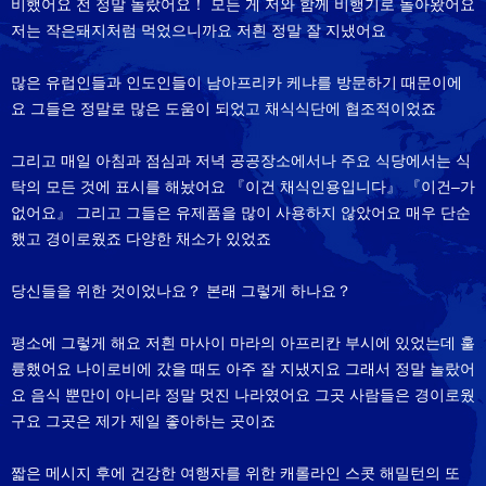
비했어요 전 정말 놀랐어요！ 모든 게 저와 함께 비행기로 돌아왔어요
저는 작은돼지처럼 먹었으니까요 저흰 정말 잘 지냈어요
많은 유럽인들과 인도인들이 남아프리카 케냐를 방문하기 때문이에
요 그들은 정말로 많은 도움이 되었고 채식식단에 협조적이었죠
그리고 매일 아침과 점심과 저녁 공공장소에서나 주요 식당에서는 식
탁의 모든 것에 표시를 해놨어요 『이건 채식인용입니다』 『이건–가
없어요』 그리고 그들은 유제품을 많이 사용하지 않았어요 매우 단순
했고 경이로웠죠 다양한 채소가 있었죠
당신들을 위한 것이었나요？ 본래 그렇게 하나요？
평소에 그렇게 해요 저흰 마사이 마라의 아프리칸 부시에 있었는데 훌
륭했어요 나이로비에 갔을 때도 아주 잘 지냈지요 그래서 정말 놀랐어
요 음식 뿐만이 아니라 정말 멋진 나라였어요 그곳 사람들은 경이로웠
구요 그곳은 제가 제일 좋아하는 곳이죠
짧은 메시지 후에 건강한 여행자를 위한 캐롤라인 스콧 해밀턴의 또